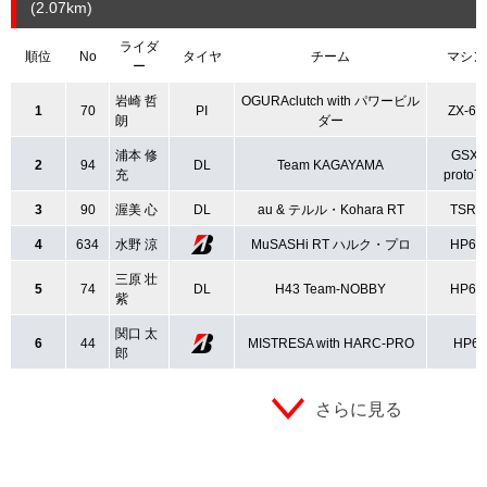
(2.07
km
)
ライダ
順位
No
タイヤ
チーム
マシン
ー
岩崎 哲
OGURAclutch with パワービル
1
70
PI
ZX-6R
朗
ダー
浦本 修
GSX-
2
94
DL
Team KAGAYAMA
充
proto7
3
90
渥美 心
DL
au & テルル・Kohara RT
TSR2
4
634
水野 涼
MuSASHi RT ハルク・プロ
HP6q
三原 壮
5
74
DL
H43 Team-NOBBY
HP6q
紫
関口 太
6
44
MISTRESA with HARC-PRO
HP6
郎
さらに見る