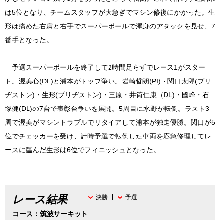
は5位となり、チームスタッフが大急ぎでマシン修復にかかった。生
形は痛めた右肩と右手でスーパーポールで渾身のアタックを見せ、7
番手となった。
予選スーパーポールを終了して2時間足らずでレース1がスター
ト。渥美心(DL)と浦本がトップ争い。岩崎哲朗(PI)・関口太郎(ブリ
ヂストン)・生形(ブリヂストン)・三原・井筒仁康（DL)・國峰・石
塚健(DL)の7台で表彰台争いを展開。5周目に水野が転倒。ラスト3
周で渥美がマシントラブルでリタイアして浦本が独走優勝。関口が5
位でチェッカーを受け、計時予選で転倒した車両を応急修理してレ
ースに臨んだ生形は6位でフィニッシュとなった。
レース結果
決勝
予選
コース：筑波サーキット