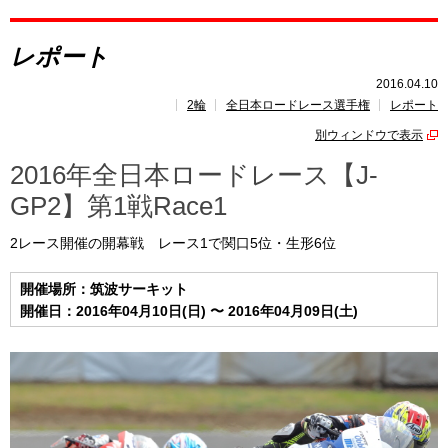
レポート
レポート
速報
2016.04.10
2輪
全日本ロードレース選手権
レポート
レース開催
スケジュール
別ウィンドウで表示
ポイント
ランキング
2016年全日本ロードレース【J-
GP2】第1戦Race1
2レース開催の開幕戦 レース1で関口5位・生形6位
開催場所：筑波サーキット
開催日：2016年04月10日(日) 〜 2016年04月09日(土)