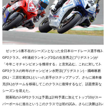
ゼッケン1番不在のシーズンとなった全日本ロードレース選手権J-
GP2クラス。4年連続ランキング2位の生形秀之(ブリヂストン)が
「今年こそチャンピオンを獲得する」と意気込む。これに対してJ-
GP3クラスの昨年のチャンピオン水野涼(ブリヂストン)・國峰啄磨
(DL)・三原壮紫(DL)といった若手がステップアップ。さらに浦本修
充(DL)がチームを移籍してこのクラスに復帰するなど、話題豊富な
シーズンを迎えた。
開幕戦のJ-GP2クラスは予選は計時予選に加えてトップ10がスー
パーポールに進出というこのクラスでは初の試み。さらに決勝は2レ