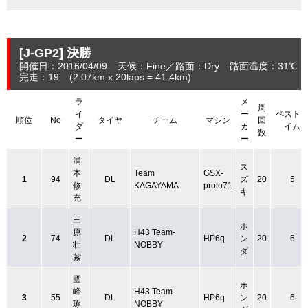
[J-GP2]
決勝
開催日：2016/04/09
天候：Fine
路面：Dry
路面温度：31℃
完走：19
(2.07
km
x 20laps = 41.4
km
)
ラ
メ
周
イ
ー
ベスト
順位
No
タイヤ
チーム
マシン
回
ダ
カ
イム
数
ー
ー
浦
ス
本
Team
GSX-
1
94
DL
ズ
20
5
修
KAGAYAMA
proto71
キ
充
三
ホ
原
H43 Team-
2
74
DL
HP6q
ン
20
6
壮
NOBBY
ダ
紫
國
ホ
峰
H43 Team-
3
55
DL
HP6q
ン
20
6
琢
NOBBY