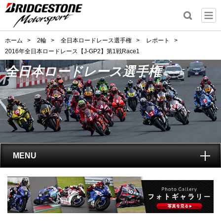
ホーム
>
2輪
>
全日本ロードレース選手権
>
レポート
>
2016年全日本ロードレース【J-GP2】第1戦Race1
全日本ロードレース選手権
MENU
トップ
全日本ロードレース選手権
とは?