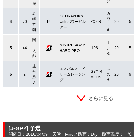
ダ
磨
岩
カ
OGURAclutch
崎
ワ
4
70
PI
with パワービル
ZX-6R
20
5
哲
サ
ダー
朗
キ
関
ホ
口
MISTRESA with
5
44
HP6
ン
20
5
太
HARC-PRO
ダ
郎
生
エスパルス ド
ス
形
GSX-R
6
2
リームレーシン
ズ
20
9
秀
MFD6
グ
キ
之
さらに見る
[J-GP2]
予選
開催日：2016/04/09
天候：Fine
路面：Dry
路面温度： ℃ 