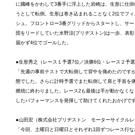
に國峰をかわして3番手に浮上した岩崎は、生形に仕掛
うとして転倒。生形は巻き込まれることなく2位でフィ
シュ。フロントロー3番グリッドからスタートし、サー
団をリードしていた水野涼(ブリヂストン)は一歩、表彰
届かず4位でゴールした。
●生形秀之（レース１予選7位／決勝6位・レース２予選
「先週の事前テストで大転倒して背中を痛めたのです
態でした。さらに計時予選でまた転倒して肩と手首を
燃焼に終わりました。レース2も最後は手が動かなく
したパフォーマンスを発揮して助けてくれたおかげで
●山田宏（株式会社ブリヂストン モーターサイクルレ
「今回、土曜日と日曜日とそれぞれ1回ずつレース行な