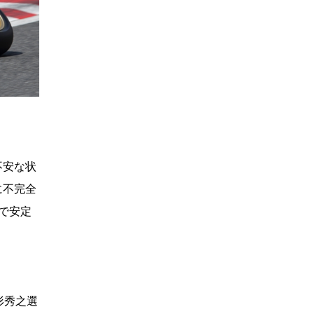
不安な状
に不完全
で安定
形秀之選