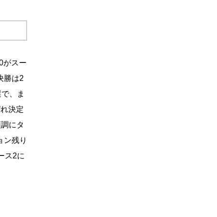
0がスー
決勝は2
選で、ま
ぞれ決定
順調にタ
ョン残り
ース2に