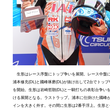
生形はレース序盤にトップ争いを展開。レース中盤
浦本修充(DL)と國峰琢磨(DL)が抜け出して2台でトップ
を開始。生形は岩崎哲朗(DL)と一騎打ちの表彰台争い
ける展開となる。ラストラップ。浦本に仕掛けた國峰
インを大きく外す。その間に生形は2番手浮上。生形と