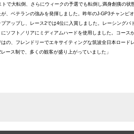
ストで大転倒、さらにウィークの予選でも転倒し満身創痍の状
が、ベテランの強みを発揮しました。昨年のJ-GP3チャンピ
プアップし、レース2では4位に入賞しました。レーシングバ
トにソフト／リアにミディアムハードを使用しました。コース
ではの、フレンドリーでエキサイティングな筑波全日本ロード
や2レース制で、多くの観客が盛り上がっていました」