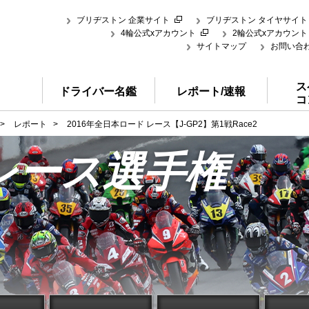
ブリヂストン 企業サイト
ブリヂストン タイヤサイト
4輪公式xアカウント
2輪公式xアカウント
サイトマップ
お問い合
ス
ドライバー名鑑
レポート/速報
コ
>
レポート
>
2016年全日本ロード レース【J-GP2】第1戦Race2
レース選手権