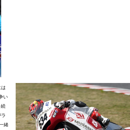
には
争い
を続
がラ
一緒