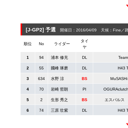
[J-GP2]
予選
開催日：2016/04/09
天候：Fine
路
タイ
順位
No
ライダー
ヤ
1
94
浦本 修充
DL
Tea
2
55
國峰 琢磨
DL
H43 
3
634
水野 涼
BS
MuSASH
4
70
岩崎 哲朗
PI
OGURAclut
5
2
生形 秀之
BS
エスパルス
6
74
三原 壮紫
DL
H43 