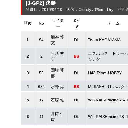
[J-GP2]
決勝
開催日：2016/04/10
天候：Cloudy
路面：Dry
路面
ライダ
タイ
順位
No
チーム
ー
ヤ
浦本 修
1
94
DL
Team KAGAYAMA
充
生形 秀
エスパルス ドリーム
2
2
BS
之
シング
國峰 琢
3
55
DL
H43 Team-NOBBY
磨
4
634
水野 涼
BS
MuSASHi RT ハル
5
17
石塚 健
DL
Will-RAISEracingRS-
井筒 仁
6
11
DL
Will-RAISEracingRS-
康