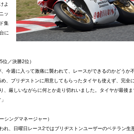
けよ
ニッ
ド集
台に
5位／決勝2位）
が、今週に入って激痛に襲われて、レースができるのかどうか
痛め、ブリヂストンに用意してもらったタイヤも使えず、完全
なり、厳しいながらに何とか走り切れいました。タイヤが最後ま
す」
ーシングマネージャー）
われ、日曜日レース2ではブリヂストンユーザーのベテラン生