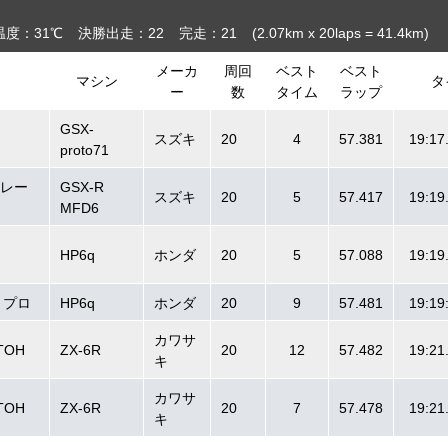
温度：31℃
決勝出走：22
完走：21
(2.07
km
x 20laps = 41.4
km
)
メーカ
周回
ベスト
ベスト
マシン
タ
ー
数
タイム
ラップ
GSX-
スズキ
20
4
57.381
19:17
proto71
レー
GSX-R
スズキ
20
5
57.417
19:19
MFD6
HP6q
ホンダ
20
5
57.088
19:19
ク・プロ
HP6q
ホンダ
20
9
57.481
19:19
カワサ
ITOH
ZX-6R
20
12
57.482
19:21
キ
カワサ
ITOH
ZX-6R
20
7
57.478
19:21
キ