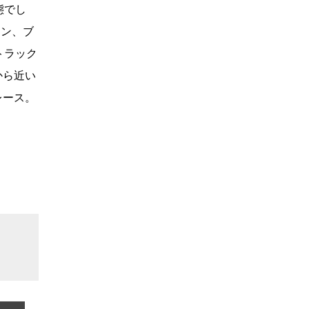
態でし
オン、ブ
トラック
から近い
レース。