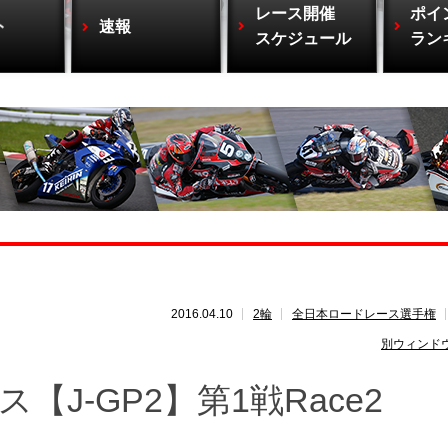
レース開催
ポイ
ト
速報
スケジュール
ラン
2016.04.10
2輪
全日本ロードレース選手権
別ウィンド
【J-GP2】第1戦Race2