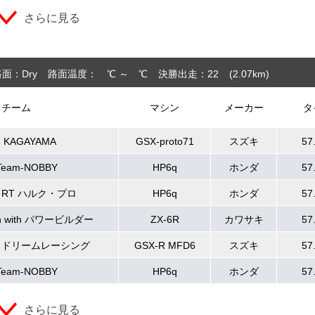
さらに見る
面：Dry
路面温度： ℃ ～ ℃
決勝出走：22
(2.07
km
)
チーム
マシン
メーカー
タ
m KAGAYAMA
GSX-proto71
スズキ
57
Team-NOBBY
HP6q
ホンダ
57
i RT ハルク・プロ
HP6q
ホンダ
57
ch with パワービルダー
ZX-6R
カワサキ
57
 ドリームレーシング
GSX-R MFD6
スズキ
57
Team-NOBBY
HP6q
ホンダ
57
さらに見る