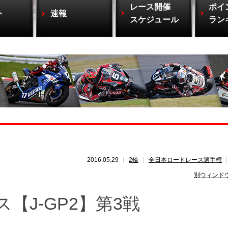
レース開催
ポイ
ト
速報
スケジュール
ラン
2016.05.29
2輪
全日本ロードレース選手権
別ウィンド
【J-GP2】第3戦