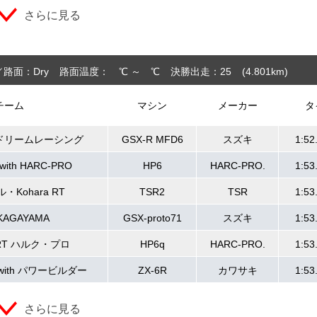
さらに見る
路面：Dry
路面温度： ℃ ～ ℃
決勝出走：25
(4.801
km
)
チーム
マシン
メーカー
タ
ドリームレーシング
GSX-R MFD6
スズキ
1:52
with HARC-PRO
HP6
HARC-PRO.
1:53
ル・Kohara RT
TSR2
TSR
1:53
KAGAYAMA
GSX-proto71
スズキ
1:53
 RT ハルク・プロ
HP6q
HARC-PRO.
1:53
h with パワービルダー
ZX-6R
カワサキ
1:53
さらに見る