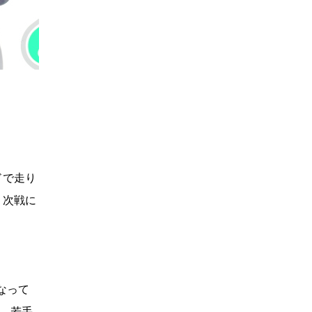
ドで走り
、次戦に
なって
位、若手