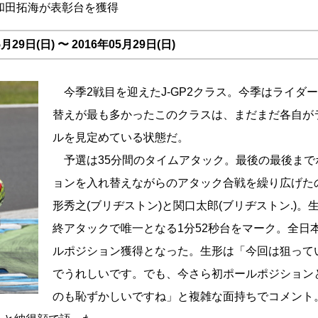
和田拓海が表彰台を獲得
29日(日) 〜 2016年05月29日(日)
今季2戦目を迎えたJ-GP2クラス。今季はライダ
替えが最も多かったこのクラスは、まだまだ各自が
ルを見定めている状態だ。
予選は35分間のタイムアタック。最後の最後まで
ョンを入れ替えながらのアタック合戦を繰り広げた
形秀之(ブリヂストン)と関口太郎(ブリヂストン.)。
終アタックで唯一となる1分52秒台をマーク。全日
ルポジション獲得となった。生形は「今回は狙って
でうれしいです。でも、今さら初ポールポジション
のも恥ずかしいですね」と複雑な面持ちでコメント