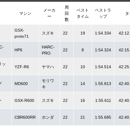
周
メーカ
ベスト
ベストラ
マシン
回
タ
ー
タイム
ップ
数
GSX-
スズキ
22
19
1:54.334
42:12
proto71
C-
HARC-
HP6
22
8
1:54.324
42:15
PRO.
リッ
YZF-R6
ヤマハ
22
10
1:54.514
42:25
モリワ
グ
MD600
22
14
1:55.813
42:40
キ
ー
GSX-R600
スズキ
22
16
1:55.611
42:40
CBR600RR
ホンダ
22
21
1:55.685
42:40