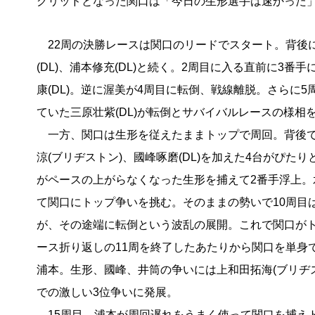
グリッドとなった関口は「今日の生形選手は速かった
22周の決勝レースは関口のリードでスタート。背後
(DL)、浦本修充(DL)と続く。2周目に入る直前に3番
康(DL)。逆に渥美が4周目に転倒、戦線離脱。さらに5
ていた三原壮紫(DL)が転倒とサバイバルレースの様相
一方、関口は生形を従えたままトップで周回。背後で
涼(ブリヂストン)、國峰啄磨(DL)を加えた4台がぴた
がペースの上がらなくなった生形を捕えて2番手浮上。
て関口にトップ争いを挑む。そのままの勢いで10周目
が、その途端に転倒という波乱の展開。これで関口が
ース折り返しの11周を終了したあたりから関口を単身
浦本。生形、國峰、井筒の争いには上和田拓海(ブリヂス
での激しい3位争いに発展。
15周目。浦本が周回遅れをうまく使って関口を捕え