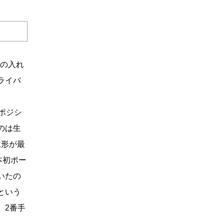
ーの入れ
ライバ
ポジシ
のは生
生形が最
本初ポー
いたの
という
。2番手