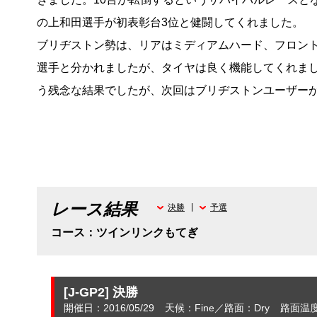
の上和田選手が初表彰台3位と健闘してくれました。
ブリヂストン勢は、リアはミディアムハード、フロン
選手と分かれましたが、タイヤは良く機能してくれま
う残念な結果でしたが、次回はブリヂストンユーザー
レース結果
決勝
予選
コース：ツインリンクもてぎ
[J-GP2]
決勝
開催日：2016/05/29
天候：Fine
路面：Dry
路面温度