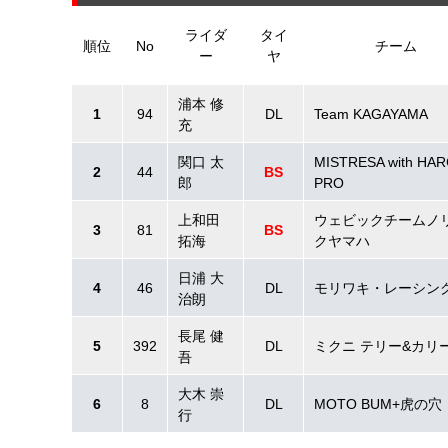
ライダ
タイ
順位
No
チーム
ー
ヤ
浦本 修
1
94
DL
Team KAGAYAMA
充
関口 太
MISTRESA with HAR
2
44
BS
郎
PRO
上和田
ウェビックチームノ
3
81
BS
拓海
クヤマハ
日浦 大
4
46
DL
モリワキ・レーシン
治朗
長尾 健
5
392
DL
ミクニ テリー&カリ
吾
大木 崇
6
8
DL
MOTO BUM+虎の穴
行