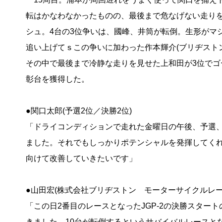
転はかなわなかったものの、最後まで危なげない走りを
シュ。4台の3位争いは、國峰、井筒が転倒。生形がマ
追い上げてｓこの争いに加わった作本輝介(ブリヂスト
その中で最後まで冷静な走りを見せた上和田が3位でゴ
彰台を獲得した。
●関口太郎(予選2位／決勝2位)
「ドライコンディションで走れた金曜日の午後、予選
ました。それでもしっかりポテンシャルを発揮してく
向けて改善していきたいです」
●山田宏(株式会社ブリヂストン モーターサイクルレー
「この日2番目のレースとなったJGP-2の決勝スタ
きました。10台が転倒するというサバイバルレースと