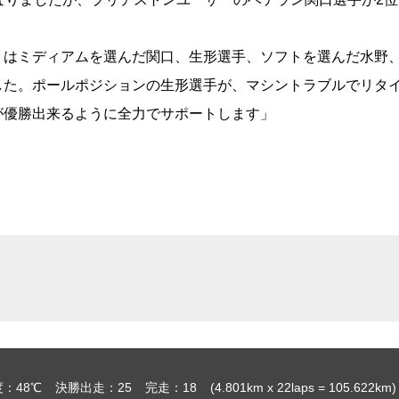
トはミディアムを選んだ関口、生形選手、ソフトを選んだ水野
した。ポールポジションの生形選手が、マシントラブルでリタ
が優勝出来るように全力でサポートします」
：48℃
決勝出走：25
完走：18
(4.801
km
x 22laps = 105.622
km
)