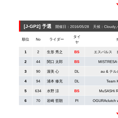
[J-GP2]
予選
開催日：2016/05/28
天候：Cloudy
タイ
順位
No
ライダー
ヤ
1
2
生形 秀之
BS
エスパルス 
2
44
関口 太郎
BS
MISTRESA 
3
90
渥美 心
DL
au & テル
4
94
浦本 修充
DL
Team 
5
634
水野 涼
BS
MuSASHi
6
70
岩崎 哲朗
PI
OGURAclutc