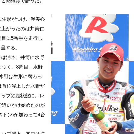
」と納得顔で語った。
に生形がつけ、渥美心
手に上がったのは井筒仁
周目に5番手を走行し
を呈する。
は浦本、井筒に水野
りとつく。8周目。水野
水野は生形に替わっ
は首位浮上した水野だ
トップ独走状態に。レ
で追いかけ始めたのが
トン)が加わって4台
トップ浮上。関口は逆