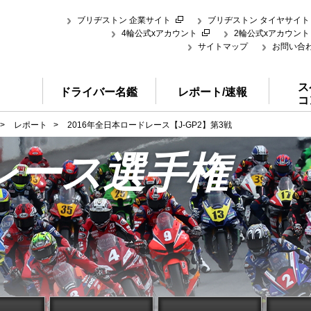
ブリヂストン 企業サイト
ブリヂストン タイヤサイト
4輪公式xアカウント
2輪公式xアカウント
サイトマップ
お問い合
ス
ドライバー名鑑
レポート/速報
コ
>
レポート
>
2016年全日本ロードレース【J-GP2】第3戦
レース選手権