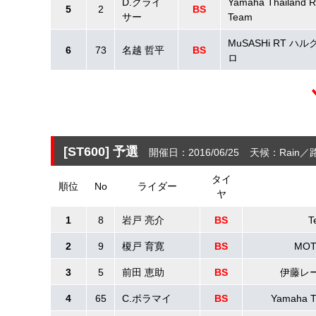
D.クライ
Yamaha Thailand R
5
2
BS
サー
Team
MuSASHi RT ハ
6
73
名越 哲平
BS
ロ
[ST600]
予選
開催日：2016/06/25
天候：Rain
タイ
順位
No
ライダー
ヤ
1
8
岩戸 亮介
BS
T
2
9
榎戸 育寛
BS
MOT
3
5
前田 恵助
BS
伊藤レ
4
65
C.ポラマイ
BS
Yamaha T