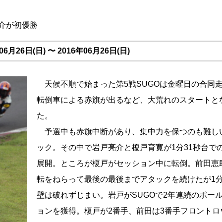
介が初優勝
6月26日(日) 〜 2016年06月26日(日)
天候不順で始まった第5戦SUGOは金曜日の合同
転倒車による赤旗が出るなど、大荒れのスタートと
た。
予選中も赤旗中断があり、集中力を保つのも難し
ック。その中で岩戸亮介と榎戸育寛が1分31秒台で
展開。ところが榎戸がセッション中に転倒。前田恵
転をねらって最後の最後までアタックを続けたが1分
壁は破れずじまい。岩戸がSUGOで2年連続のポー
ョンを獲得。榎戸が2番手、前田は3番手フロントロ