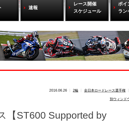
レース開催
ポイ
ト
速報
スケジュール
ラン
2016.06.26
2輪
全日本ロードレース選手権
別ウィンド
600 Supported by