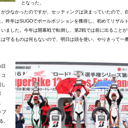
となった。
が少なかったのですが、セッティングは決まっていたので、
。昨年はSUGOでポールポジションを獲得し、初めてリザル
まいました。今年は開幕戦で転倒し、第2戦では前に出ることが
には守るものは何もないので、明日は頭を使い、やりきって一
の日
イコ
制し
ポ
。
ップ
る。