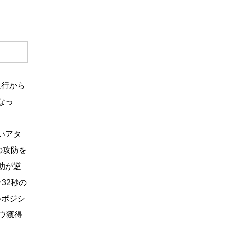
走行から
なっ
いアタ
の攻防を
助が逆
32秒の
ルポジシ
ウ獲得