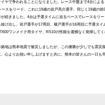
タイヤで争われることになりました。レース中盤まで4台による
レースをリード、これに19歳の岩戸亮介選手、同じく19歳の前
手が続きました。4台は予選タイムに迫るペースでレースをリー
抜け出し、岩戸選手が17周目、榎戸選手が16周目に予選タイ
600ワンメイク用タイヤ、RS10の性能を遺憾なく発揮してく
拠地は熊本地震で被災しましたが、この優勝が少しでも震災
に、心よりお祝い申し上げますと共に、熊本の皆さんの一日も