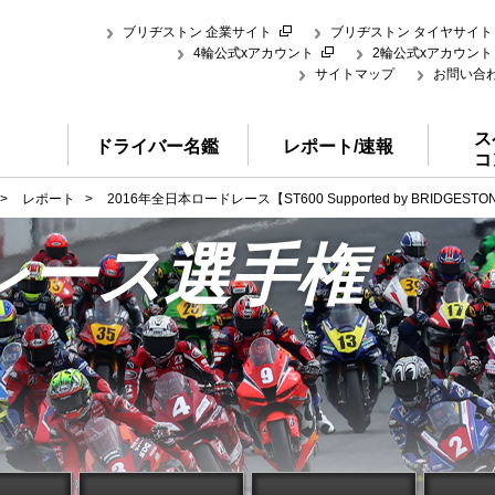
ブリヂストン 企業サイト
ブリヂストン タイヤサイト
4輪公式xアカウント
2輪公式xアカウント
サイトマップ
お問い合
ス
ドライバー名鑑
レポート/速報
コ
>
レポート
>
2016年全日本ロードレース【ST600 Supported by BRIDGEST
レース選手権