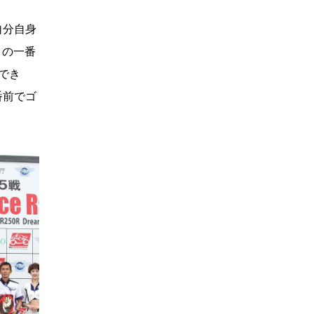
自分自身
トの一番
でき
番前でゴ