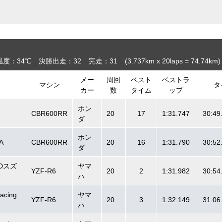
温度：34℃
決勝出走：32
完走：31
(3.737
km
x 20laps = 74.74
km
)
メー
周回
ベスト
ベストラ
マシン
タ
カー
数
タイム
ップ
ホン
CBR600RR
20
17
1:31.747
30:49
ダ
ホン
A
CBR600RR
20
16
1:31.790
30:52
ダ
Dスズ
ヤマ
YZF-R6
20
2
1:31.982
30:54
ハ
acing
ヤマ
YZF-R6
20
3
1:32.149
31:06
ハ