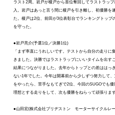
ラスト2周。岩戸が榎戸から首位奪回してラストラップ
入。岩戸はあっと言う間に榎戸を引き離し、初優勝を
た。榎戸は2位、前田が3位表彰台でランキングトップ
を守った。
●岩戸亮介(予選1位／決勝1位)
「まず率直にうれしいです。テストから自分の走りに
きました。決勝ではラストラップにいいタイムを出す
結果につながりました。去年からトップとの差ははっ
ない1年でした。今年は開幕前から少しずつ努力して
をやったら、苦手なもてぎで2位、今回のSUGOでも
理想とする走りをして、次も優勝をねらって頑張りま
●山田宏(株式会社ブリヂストン モーターサイクルレー