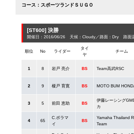
コース：スポーツランドＳＵＧＯ
[ST600]
決勝
開催日：2016/06/26
天候：Cloudy
路面：Dry
路面
タイ
順位
No
ライダー
チーム
ヤ
1
8
岩戸 亮介
BS
Team高武RSC
2
9
榎戸 育寛
BS
MOTO BUM HOND
伊藤レーシングGM
3
5
前田 恵助
BS
カ
C.ポラマ
Yamaha Thailand R
4
65
BS
イ
Team