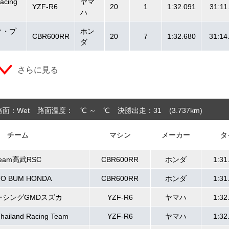
acing
ヤマ
YZF-R6
20
1
1:32.091
31:11
ハ
ルク・プ
ホン
CBR600RR
20
7
1:32.680
31:14
ダ
さらに見る
路面：Wet
路面温度： ℃ ～ ℃
決勝出走：31
(3.737
km
)
チーム
マシン
メーカー
タ
eam高武RSC
CBR600RR
ホンダ
1:31
O BUM HONDA
CBR600RR
ホンダ
1:31
ーシングGMDスズカ
YZF-R6
ヤマハ
1:32
hailand Racing Team
YZF-R6
ヤマハ
1:32