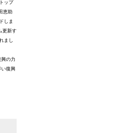
トップ
田恵助
ドしま
ム更新す
れまし
復興の力
早い復興