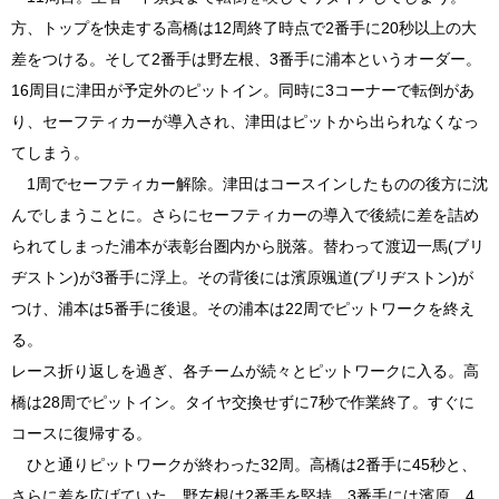
方、トップを快走する高橋は12周終了時点で2番手に20秒以上の大
差をつける。そして2番手は野左根、3番手に浦本というオーダー。
16周目に津田が予定外のピットイン。同時に3コーナーで転倒があ
り、セーフティカーが導入され、津田はピットから出られなくなっ
てしまう。
1周でセーフティカー解除。津田はコースインしたものの後方に沈
んでしまうことに。さらにセーフティカーの導入で後続に差を詰め
られてしまった浦本が表彰台圏内から脱落。替わって渡辺一馬(ブリ
ヂストン)が3番手に浮上。その背後には濱原颯道(ブリヂストン)が
つけ、浦本は5番手に後退。その浦本は22周でピットワークを終え
る。
レース折り返しを過ぎ、各チームが続々とピットワークに入る。高
橋は28周でピットイン。タイヤ交換せずに7秒で作業終了。すぐに
コースに復帰する。
ひと通りピットワークが終わった32周。高橋は2番手に45秒と、
さらに差を広げていた。野左根は2番手を堅持。3番手には濱原、4