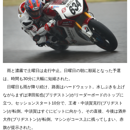
雨と濃霧で土曜日は走行中止。日曜日の朝に順延となった予選
は、時間も30分に大幅に短縮された。
日曜日も雨が降り続け、路面はハードウェット。水しぶきを上げ
ながらまずは津田拓也(ブリヂストン)がリーダーボードのトップに
立つ。セッションスタート10分で、王者・中須賀克行(ブリヂスト
ン)が転倒。中須賀はすぐにピットに向かう。その直後、今後は酒井
大作(ブリヂストン)が転倒。マシンがコース上に残ってしまい、赤
旗が提示された。