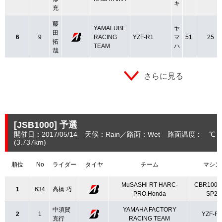
キ
充
藤
YAMALUBE
ヤ
田
6
9
RACING
YZF-R1
マ
51
25
拓
TEAM
ハ
哉
さらに見る
[JSB1000]
予選
開催日：2017/05/14
天候：Rain
路面：Wet
路面温度： ℃ 
(3.737
km
)
順位
No
ライダー
タイヤ
チーム
マシン
MuSASHi RT HARC-
CBR1000
1
634
高橋 巧
PRO.Honda
SP2
中須賀
YAMAHA FACTORY
2
1
YZF-R
克行
RACING TEAM