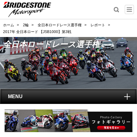
ホーム
>
2輪
>
全日本ロードレース選手権
>
レポート
>
2017年 全日本ロード 【JSB1000】第3戦
全日本ロードレース選手権
MENU
トップ
全日本ロードレース選手権
とは?