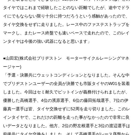
タイヤではこれまで経験したことのない距離でしたが、途中でドラ
イにでもならない限り十分に持つだろうという感触があったので、
タイヤ交換をせずに走りました。レース中のファステストラップを
マークし、またレース終盤でも速いペースで走れたので、このレイ
ンタイヤは今後の強い武器になると思います」
●山田宏(株式会社ブリヂストン モーターサイクルレーシングマネ
ージャー)
「予選・決勝共にウェットコンディションとなりました。そんな中
でブリヂストンユーザーの全員が決勝でも市販タイヤのW01を装着
しました。今回はセミ耐久でピットインが義務付けられましたが、
優勝した高橋選手、4位の濱原選手、6位の藤田拓哉選手、7位の伊
藤真一選手は皆、タイヤ交換せずに52周を走り切りました。このレ
インタイヤで、これだけの距離を走った事がなかったので非常に良
いデータとなりました。他方、2位の野左根選手と3位の渡辺選手は
前後共にタイヤ交換をしました。そして高橋選手がレース序盤から