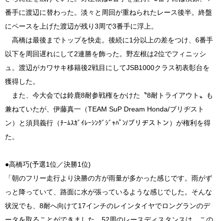
番手に渡辺に替わった。淡々と周回が重ねられたレース後半。終盤
にペースを上げた渡辺が残り3周で3番手に浮上。
高橋は最後までトップを快走。後続に1分以上の差をつけ、6番手
以下を周回遅れにして2連勝を飾った。野左根は2位でフィニッシ
ュ。渡辺がカワサキ移籍後2戦目にしてJSB1000クラス初表彰台を
獲得した。
また、今大会では鈴鹿8耐参戦権をかけた〝8耐トライアウト〟も
兼ねていたが、伊藤真一（TEAM SuP Dream Honda/ブリヂスト
ン）と須貝義行（ﾁｰﾑｽｶﾞｲﾚｰｼﾝｸﾞｼﾞｬﾊﾟﾝ/ブリヂストン）が権利を得
た。
●高橋巧(予選1位／決勝1位)
「朝のフリー走行より決勝の方が雨量が多かった感じです。雨がず
っと降っていて、路面に水が張っているような感じでした。そんな
状況でも、8耐へ向けて17インチのレインタイヤでロングランのデ
ータを取ることができました。52周のレースディスタンスは、この