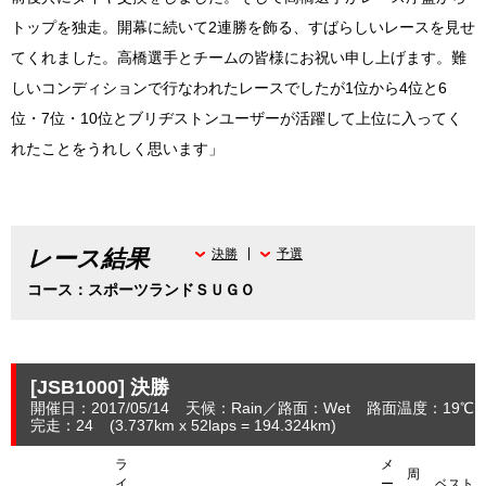
トップを独走。開幕に続いて2連勝を飾る、すばらしいレースを見せ
てくれました。高橋選手とチームの皆様にお祝い申し上げます。難
しいコンディションで行なわれたレースでしたが1位から4位と6
位・7位・10位とブリヂストンユーザーが活躍して上位に入ってく
れたことをうれしく思います」
レース結果
決勝
予選
コース：スポーツランドＳＵＧＯ
[JSB1000]
決勝
開催日：2017/05/14
天候：Rain
路面：Wet
路面温度：19℃～
完走：24
(3.737
km
x 52laps = 194.324
km
)
ラ
メ
周
イ
ー
ベスト