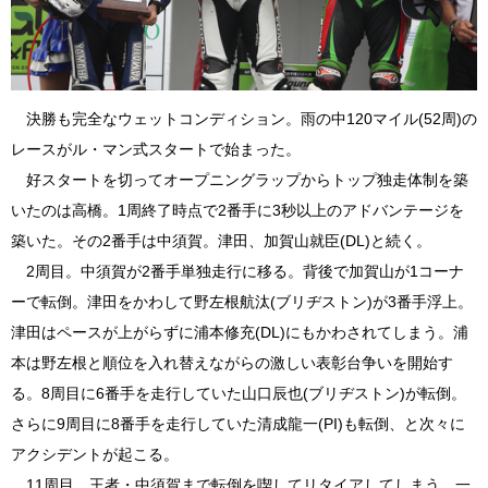
決勝も完全なウェットコンディション。雨の中120マイル(52周)の
レースがル・マン式スタートで始まった。
好スタートを切ってオープニングラップからトップ独走体制を築
いたのは高橋。1周終了時点で2番手に3秒以上のアドバンテージを
築いた。その2番手は中須賀。津田、加賀山就臣(DL)と続く。
2周目。中須賀が2番手単独走行に移る。背後で加賀山が1コーナ
ーで転倒。津田をかわして野左根航汰(ブリヂストン)が3番手浮上。
津田はペースが上がらずに浦本修充(DL)にもかわされてしまう。浦
本は野左根と順位を入れ替えながらの激しい表彰台争いを開始す
る。8周目に6番手を走行していた山口辰也(ブリヂストン)が転倒。
さらに9周目に8番手を走行していた清成龍一(PI)も転倒、と次々に
アクシデントが起こる。
11周目。王者・中須賀まで転倒を喫してリタイアしてしまう。一