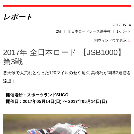
レポート
レポート
速報
2017.05.14
2輪
全日本ロードレース選手権
レポート
レース開催
スケジュール
別ウィンドウで表示
ポイント
ランキング
2017年 全日本ロード 【JSB1000】
第3戦
悪天候で大荒れとなった120マイルのセミ耐久 高橋巧が開幕2連勝を
達成!!
開催場所：スポーツランドSUGO
開催日：2017年05月14日(日) 〜 2017年05月14日(日)