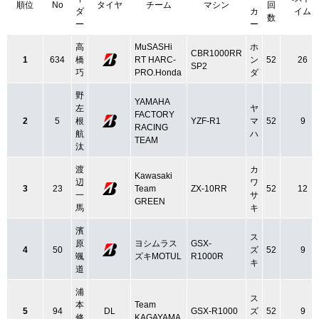
順位
No
タイヤ
チーム
マシン
回
ダ
カ
イム
数
ー
ー
高
MuSASHi
ホ
CBR1000RR
1
634
橋
RT HARC-
ン
52
26
SP2
巧
PRO.Honda
ダ
野
YAMAHA
左
ヤ
FACTORY
2
5
根
YZF-R1
マ
52
9
RACING
航
ハ
TEAM
汰
渡
カ
Kawasaki
辺
ワ
3
23
Team
ZX-10RR
52
12
一
サ
GREEN
馬
キ
濱
ス
原
ヨシムラス
GSX-
4
50
ズ
52
9
颯
ズキMOTUL
R1000R
キ
道
浦
ス
本
Team
5
94
DL
GSX-R1000
ズ
52
9
修
KAGAYAMA