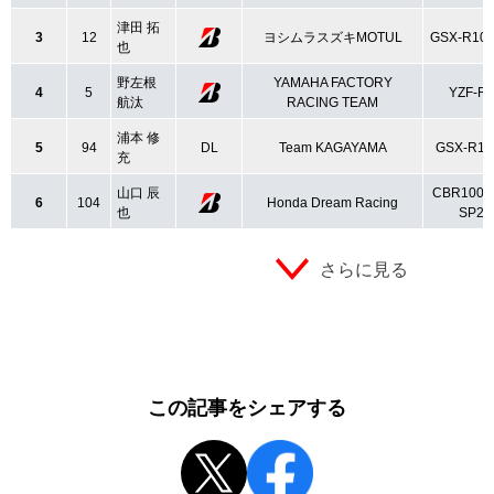
津田 拓
3
12
ヨシムラスズキMOTUL
GSX-R10
也
野左根
YAMAHA FACTORY
4
5
YZF-R
航汰
RACING TEAM
浦本 修
5
94
DL
Team KAGAYAMA
GSX-R10
充
山口 辰
CBR1000
6
104
Honda Dream Racing
也
SP2
さらに見る
この記事をシェアする