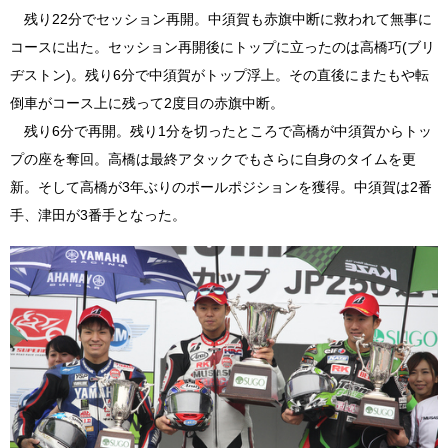
残り22分でセッション再開。中須賀も赤旗中断に救われて無事に
コースに出た。セッション再開後にトップに立ったのは高橋巧(ブリ
ヂストン)。残り6分で中須賀がトップ浮上。その直後にまたもや転
倒車がコース上に残って2度目の赤旗中断。
残り6分で再開。残り1分を切ったところで高橋が中須賀からトッ
プの座を奪回。高橋は最終アタックでもさらに自身のタイムを更
新。そして高橋が3年ぶりのポールポジションを獲得。中須賀は2番
手、津田が3番手となった。