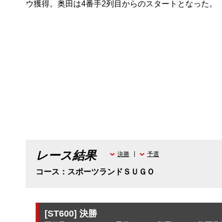
ウ獲得。奥田は4番手2列目からのスタートとなった。
レース結果
決勝
予選
コース：スポーツランドＳＵＧＯ
[ST600]
決勝