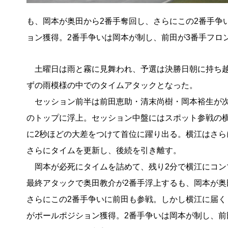
も、岡本が奥田から2番手奪回し、さらにこの2番手争
ョン獲得。2番手争いは岡本が制し、前田が3番手フロ
土曜日は雨と霧に見舞われ、予選は決勝日朝に持ち越
ずの雨模様の中でのタイムアタックとなった。
セッション前半は前田恵助・清末尚樹・岡本裕生が次
のトップに浮上。セッション中盤にはスポット参戦の横
に2秒ほどの大差をつけて首位に躍り出る。横江はさら
さらにタイムを更新し、後続を引き離す。
岡本が必死にタイムを詰めて、残り2分で横江にコン
最終アタックで奥田教介が2番手浮上するも、岡本が奥
さらにこの2番手争いに前田も参戦。しかし横江に届く
がポールポジション獲得。2番手争いは岡本が制し、前