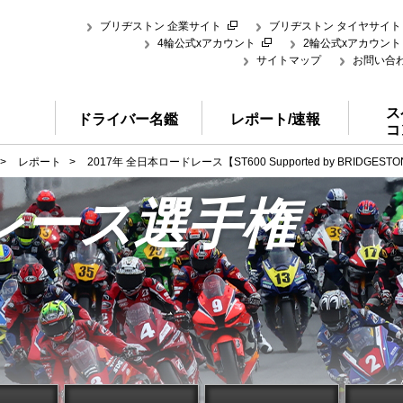
ブリヂストン 企業サイト
ブリヂストン タイヤサイト
4輪公式xアカウント
2輪公式xアカウント
サイトマップ
お問い合
ス
ドライバー名鑑
レポート/速報
コ
>
レポート
>
2017年 全日本ロードレース【ST600 Supported by BRIDGEST
レース選手権