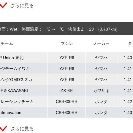
さらに見る
路面：Wet
路面温度： ℃ ～ ℃
決勝出走：29
(3.737
km
)
チーム
マシン
メーカー
タ
P Union 東北
YZF-R6
ヤマハ
1:40
ージチームイワキ
YZF-R6
ヤマハ
1:41
シングGMDスズカ
YZF-R6
ヤマハ
1:41
MF＆KAWASAKI
ZX-6R
カワサキ
1:41
鹿レーシングチーム
CBR600RR
ホンダ
1:42
oInnovation
CBR600RR
ホンダ
1:43
さらに見る