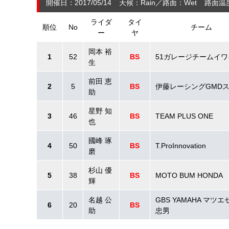
開催日：2017/05/14
天候：Rain
路面：Wet
路面温
ライダ
タイ
順位
No
チーム
ー
ヤ
岡本 裕
1
52
BS
51ガレージチームイワ
生
前田 恵
2
5
BS
伊藤レーシングGMD
助
星野 知
3
46
BS
TEAM PLUS ONE
也
國峰 琢
4
50
BS
T.ProInnovation
磨
杉山 優
5
38
BS
MOTO BUM HONDA
輝
名越 公
GBS YAMAHA マツ
6
20
BS
助
忠男