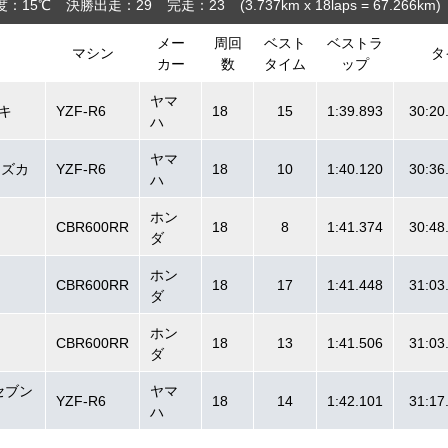
度：15℃
決勝出走：29
完走：23
(3.737
km
x 18laps = 67.266
km
)
メー
周回
ベスト
ベストラ
マシン
タ
カー
数
タイム
ップ
ヤマ
キ
YZF-R6
18
15
1:39.893
30:20
ハ
ヤマ
スズカ
YZF-R6
18
10
1:40.120
30:36
ハ
ホン
CBR600RR
18
8
1:41.374
30:48
ダ
ホン
CBR600RR
18
17
1:41.448
31:03
ダ
ホン
CBR600RR
18
13
1:41.506
31:03
ダ
エセブン
ヤマ
YZF-R6
18
14
1:42.101
31:17
ハ