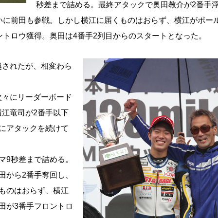
秒差まで詰める。最終アタックで奥田教介が2番手
いに前田も参戦。しかし横江に届くものはおらず、横江がポー
ントロウ獲得。奥田は4番手2列目からのスタートとなった。
されたが、相変わら
々にリーダーボード
江竜司が2番手以下
にアタックを続けて
マ9秒差まで詰める。
田から2番手奪回し、
ものはおらず、横江
田が3番手フロントロ