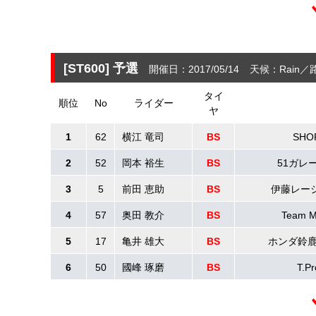
[ST600]
予選
開催日：2017/05/14
天候：Rain
タイ
順位
No
ライダー
ヤ
1
62
横江 竜司
BS
SHO
2
52
岡本 裕生
BS
51ガレ
3
5
前田 恵助
BS
伊藤レー
4
57
奥田 教介
BS
Team 
5
17
亀井 雄大
BS
ホンダ鈴
6
50
國峰 琢磨
BS
T.Pr