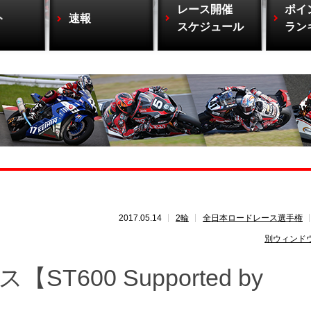
レース開催
ポイ
ト
速報
スケジュール
ラン
2017.05.14
2輪
全日本ロードレース選手権
別ウィンド
T600 Supported by