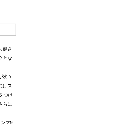
ち越さ
クとな
が次々
にはス
をつけ
さらに
ンマ9