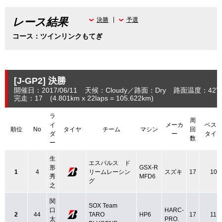
レース結果
決勝
予選
コース：ツインリンクもてぎ
[J-GP2]
決勝
開催日：2017/06/11
天候：Cloudy
路面：Dry
路面温度：42
完走：17
(4.801
km
x 22laps = 105.622
km
)
ラ
周
イ
メーカ
ベス
順位
No
タイヤ
チーム
マシン
回
ダ
ー
タイ
数
ー
生
エスパルス ド
形
GSX-R
1
4
リームレーシン
スズキ
17
10
秀
MFD6
グ
之
関
SOX Team
口
HARC-
2
44
TARO
HP6
17
11
太
PRO.