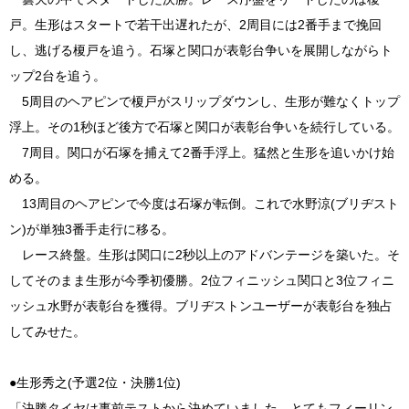
戸。生形はスタートで若干出遅れたが、2周目には2番手まで挽回
し、逃げる榎戸を追う。石塚と関口が表彰台争いを展開しながらト
ップ2台を追う。
5周目のヘアピンで榎戸がスリップダウンし、生形が難なくトップ
浮上。その1秒ほど後方で石塚と関口が表彰台争いを続行している。
7周目。関口が石塚を捕えて2番手浮上。猛然と生形を追いかけ始
める。
13周目のヘアピンで今度は石塚が転倒。これで水野涼(ブリヂスト
ン)が単独3番手走行に移る。
レース終盤。生形は関口に2秒以上のアドバンテージを築いた。そ
してそのまま生形が今季初優勝。2位フィニッシュ関口と3位フィニ
ッシュ水野が表彰台を獲得。ブリヂストンユーザーが表彰台を独占
してみせた。
●生形秀之(予選2位・決勝1位)
「決勝タイヤは事前テストから決めていました。とてもフィーリン