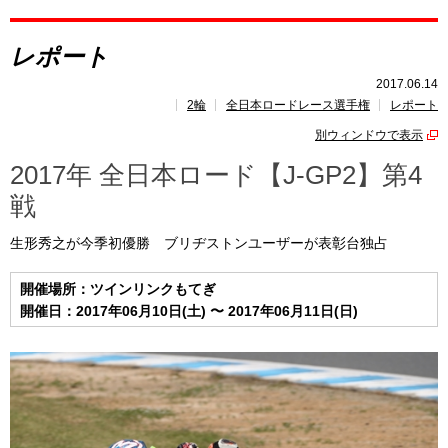
レポート
レポート
速報
2017.06.14
2輪
全日本ロードレース選手権
レポート
レース開催
スケジュール
別ウィンドウで表示
ポイント
ランキング
2017年 全日本ロード【J-GP2】第4
戦
生形秀之が今季初優勝 ブリヂストンユーザーが表彰台独占
開催場所：ツインリンクもてぎ
開催日：2017年06月10日(土) 〜 2017年06月11日(日)