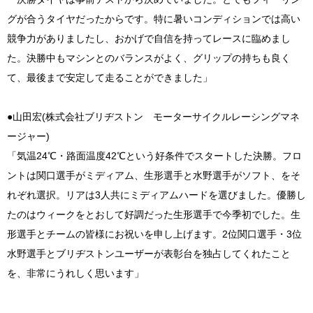
グが合うタイヤだったからです。特に暑いコンディションでは高い
競争力がありましたし、おかげで自信を持ってレースに臨めまし
た。決勝中もマシンとのバランスがよく、グリップの持ちも良く
て、最後まで安定して走ることができました」
●山田宏(株式会社ブリヂストン モーターサイクルレーシングマネ
ージャー)
「気温24℃・路面温度42℃という好条件でスタートした決勝。フロ
ントは関口選手がミディアム、生形選手と水野選手がソフト、をそ
れぞれ選択。リアは3人共にミディアムハードを選びました。優勝し
たのはウィークをとおして好調だった生形選手で今季初でした。生
形選手とチームの皆様にお祝いを申し上げます。2位関口選手・3位
水野選手とブリヂストンユーザーが表彰台を独占してくれたこと
を、非常にうれしく思います」