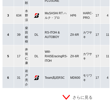
PLUSONE
郎
水
MuSASHi RT ハ
HARC-
3
634
野
HP6
17
4
ルク・プロ
PRO.
涼
柴
田
RS-ITOH &
カワサ
4
39
DL
ZX-6R
17
11
睦
AUTOBOY
キ
樹
井
Will-
筒
カワサ
5
17
DL
RAISEracingRS-
ZX-6R
17
11
仁
キ
ITOH
康
岩
戸
モリワ
6
31
Team高武RSC
MD600
17
4
亮
キ
介
さらに見る