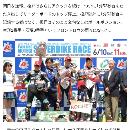
関口を逆転。榎戸はさらにアタックを続け、ついに1分52秒台をた
たき出してリーダーボードのトップ浮上。榎戸以外に1分52秒台を
記録する者はなく、榎戸はそのまま文句なしのポールポジション。
生形2番手・石塚3番手というフロントロウの面々になった。
曇天の中でスタートした決勝。レース序盤をリードしたのは榎