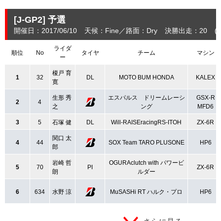
[J-GP2]
予選
開催日：2017/06/10
天候：Fine
路面：Dry
決勝出走：20
(
ライダ
順位
No
タイヤ
チーム
マシン
ー
榎戸 育
1
32
DL
MOTO BUM HONDA
KALEX
寛
生形 秀
エスパルス ドリームレーシ
GSX-R
2
4
之
ング
MFD6
3
5
石塚 健
DL
Will-RAISEracingRS-ITOH
ZX-6R
関口 太
4
44
SOX Team TARO PLUSONE
HP6
郎
岩崎 哲
OGURAclutch with パワービ
5
70
PI
ZX-6R
朗
ルダー
6
634
水野 涼
MuSASHi RT ハルク・プロ
HP6