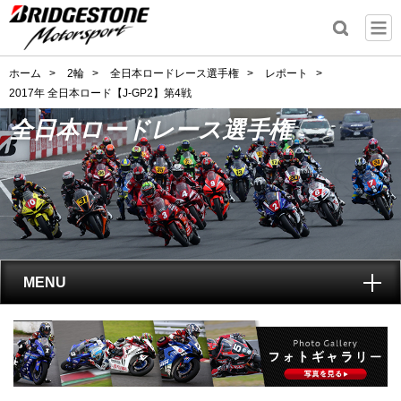
ホーム
>
2輪
>
全日本ロードレース選手権
>
レポート
>
2017年 全日本ロード【J-GP2】第4戦
全日本ロードレース選手権
MENU
トップ
全日本ロードレース選手権
とは?