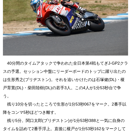
40分間のタイムアタックで争われた全日本第4戦もてぎJ-GP2クラ
スの予選。セッション中盤にリーダーボードのトップに躍り出たの
は生形秀之(ブリヂストン)。それを追いかけたのは石塚健(DL)・榎
戸育寛(DL)・柴田陸樹(DL)の若手3人。この4人が1分53秒台で争
う。
残り10分を切ったところで生形が1分53秒067をマーク。2番手以
降をコンマ5秒ほどつき離す。
残り5分。関口太郎(ブリヂストン)が1分53秒388と一気に自身の
タイムを詰めて2番手浮上。直後に榎戸が1分53秒162をマークして