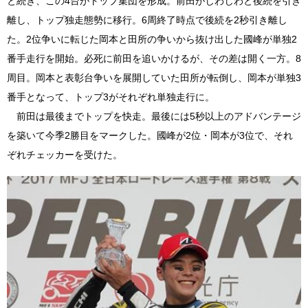
と続き、この4台がトップ集団を形成。前田がじわじわと後続を引き
離し、トップ独走態勢に移行。6周終了時点で後続を2秒引き離し
た。2位争いに転じた岡本と田所の争いから抜け出した國峰が単独2
番手走行を開始。必死に前田を追いかけるが、その差は開く一方。8
周目。岡本と表彰台争いを展開していた田所が転倒し、岡本が単独3
番手となって、トップ3がそれぞれ単独走行に。
前田は最後までトップを快走。最後には5秒以上のアドバンテージ
を築いて今季2勝目をマークした。國峰が2位・岡本が3位で、それ
ぞれチェッカーを受けた。