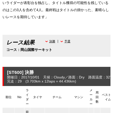
いライダーが表彰台を独占し、タイトル獲得の可能性を残している
のはこの3人を含めて4人。最終戦はタイトルの掛かった、素晴らし
いレースを期待しています」
レース結果
決勝
予選
コース：岡山国際サーキット
[ST600]
決勝
開催日：2017/10/01
天候：Cloudy
路面：Dry
路面温度：32
完走：29
(3.703
km
x 12laps = 44.436
km
)
ラ
メ
周
イ
ー
ベスト
順位
No
タイヤ
チーム
マシン
回
ダ
カ
イム
数
ー
ー
前