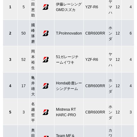
ヤ
田
伊藤レーシング
1
5
YZF-R6
マ
12
4
恵
GMDスズカ
ハ
助
國
ホ
峰
2
50
T.ProInnovation
CBR600RR
ン
12
6
琢
ダ
磨
岡
ヤ
本
51ガレージチ
3
52
YZF-R6
マ
12
4
裕
ームイワキ
ハ
生
亀
ホ
井
Honda鈴鹿レー
4
17
CBR600RR
ン
12
4
雄
シングチーム
ダ
大
名
ホ
越
Mistresa RT
5
3
CBR600RR
ン
12
3
哲
HARC-PRO
ダ
平
奥
カ
田
Team MF＆
ワ