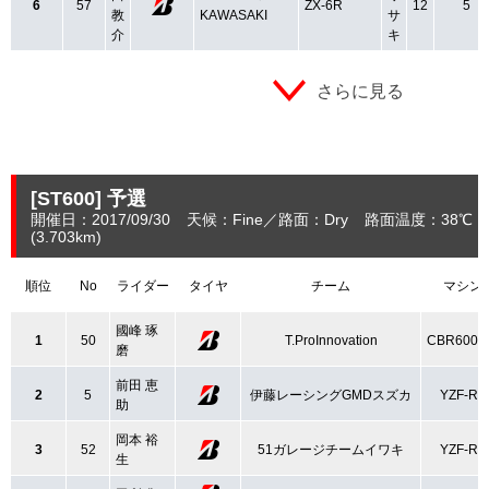
6
57
ZX-6R
12
5
教
KAWASAKI
サ
介
キ
さらに見る
[ST600]
予選
開催日：2017/09/30
天候：Fine
路面：Dry
路面温度：38℃
(3.703
km
)
順位
No
ライダー
タイヤ
チーム
マシン
國峰 琢
1
50
T.ProInnovation
CBR600R
磨
前田 恵
2
5
伊藤レーシングGMDスズカ
YZF-R6
助
岡本 裕
3
52
51ガレージチームイワキ
YZF-R6
生