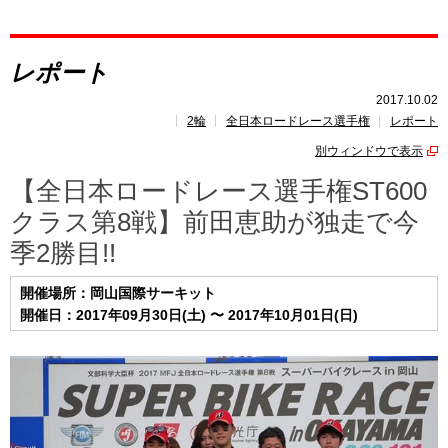
レポート
レポート
速報
2017.10.02
2輪
全日本ロードレース選手権
レポート
レース開催
スケジュール
別ウィンドウで表示
ポイント
ランキング
【全日本ロードレース選手権ST600
クラス第8戦】前田恵助が独走で今
季2勝目!!
開催場所：岡山国際サーキット
開催日：2017年09月30日(土) 〜 2017年10月01日(日)