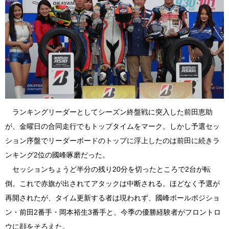
ランキングリーダーとしてシーズン終盤戦に突入した前田恵助
が、金曜日の合同走行でもトップタイムをマーク。しかし予選セッ
ション序盤でリーダーボードのトップに浮上したのは前田に続きラ
ンキング2位の國峰啄磨だった。
セッションちょうど半分の残り20分を切ったところで2台が転
倒。これで赤旗が出されてアタックは中断される。ほどなく予選が
再開されたが、タイム更新する者は現われず、國峰ポールポジショ
ン・前田2番手・岡本裕生3番手と、今季の優勝経験者がフロントロ
ウに顔をそろえた。