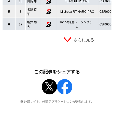
4
18
田所 隼
TEAM PLUS ONE
CBR600R
名越 哲
5
3
Mistresa RT HARC-PRO
CBR600R
平
亀井 雄
Honda鈴鹿レーシングチー
6
17
CBR600R
大
ム
さらに見る
この記事をシェアする
※ 外部サイト、外部アプリケーションが起動します。