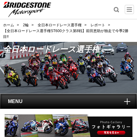
ホーム
>
2輪
>
全日本ロードレース選手権
>
レポート
>
【全日本ロードレース選手権ST600クラス第8戦】前田恵助が独走で今季2勝
目!!
全日本ロードレース選手権
MENU
トップ
全日本ロードレース選手権
とは?