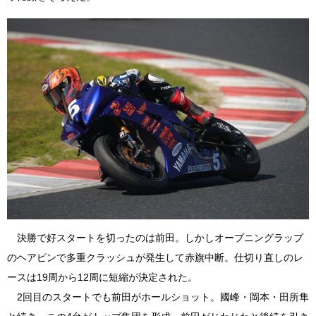
決勝で好スタートを切ったのは前田。しかしオープニングラップ
のヘアピンで多重クラッシュが発生して赤旗中断。仕切り直しのレ
ースは19周から12周に短縮が決定された。
2回目のスタートでも前田がホールショット。國峰・岡本・田所隼