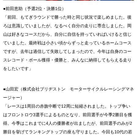
●前田恵助（予選2位・決勝1位）
「前回、もてぎラウンドで勝った時と同じ状況で楽しめました。後
ろは意識していましたが、なるべく自分の走りに専念しました。岡
山は好きなコースだから、自分に自信を持っていればいけると信じ
ていました。最終戦は小さい頃からずっと走っているホームコース
ですが、去年は過信して失敗してしまったので、今年は自身のコー
スレコード・ポール獲得・優勝と、みんなに納得してもらえる走り
をしたいです」
●山田宏（株式会社ブリヂストン モーターサイクルレーシングマネ
ージャー）
「レースは1周目の赤旗中断で12周に短縮されました。トップ争い
はフロントロウ3選手によるものとなり、前田選手が今季2勝目を獲
得。今季はこれまでに4人の優勝者が出ましたが、前田選手のみが2
勝目を挙げてランキングトップの座も守りました。今回も10代の若