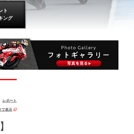
ント
キング
レポート
ウで表示
2】