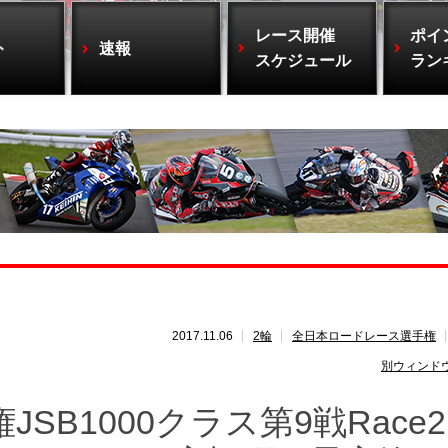
レース開催
ポイ
ト
速報
スケジュール
ラン
2017.11.06
2輪
全日本ロードレース選手権
別ウィンド
B1000クラス第9戦Race