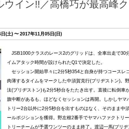
ウイン!!／高橋巧が最高峰
(土) 〜 2017年11月05日(日)
JSB1000クラスのレース2のグリッドは、全車出走で30
イムアタック時間が設けられたQ1で決定した。
セッション開始早々に2分5秒354と自身が持つコースレ
肉薄するタイムをマークした中須賀克行(ブリヂストン)。
汰(ブリヂストン)も2分5秒台をたたき出す。直後に転倒車
旗中断があるも、ほどなくセッションは再開。しかしヤマ
トリー2台以外に2分5秒台を出すものはなく、そのまま中
ールポジションを獲得。野左根2番手でヤマハファクトリ
トリーチームが予選ワンツーのまま終了。渡辺一馬(ブリヂ