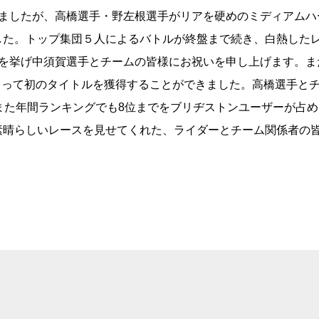
しましたが、高橋選手・野左根選手がリアを硬めのミディアムハ
した。トップ集団５人によるバトルが終盤まで続き、白熱した
目を挙げ中須賀選手とチームの皆様にお祝いを申し上げます。ま
とって初のタイトルを獲得することができました。高橋選手と
また年間ランキングでも8位までをブリヂストンユーザーが占
素晴らしいレースを見せてくれた、ライダーとチーム関係者の