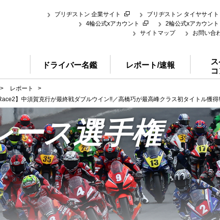
ブリヂストン 企業サイト
ブリヂストン タイヤサイト
4輪公式xアカウント
2輪公式xアカウント
サイトマップ
お問い合
ス
ドライバー名鑑
レポート/速報
コ
>
レポート
>
Race2】中須賀克行が最終戦ダブルウイン!!／高橋巧が最高峰クラス初タイトル獲得!
レース選手権