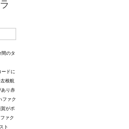
クラ
分間のタ
コードに
野左根航
があり赤
ハファク
須賀がポ
ーファク
スト