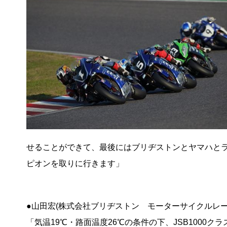
せることができて、最後にはブリヂストンとヤマハと
ピオンを取りに行きます」
●山田宏(株式会社ブリヂストン モーターサイクルレー
「気温19℃・路面温度26℃の条件の下、JSB100