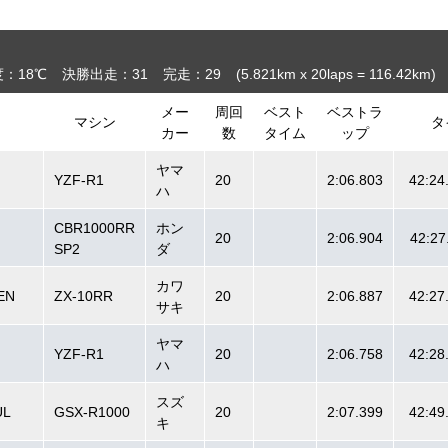
：18℃
決勝出走：31
完走：29
(5.821
km
x 20laps = 116.42
km
)
メー
周回
ベスト
ベストラ
マシン
タ
カー
数
タイム
ップ
ヤマ
YZF-R1
20
2:06.803
42:24
ハ
CBR1000RR
ホン
20
2:06.904
42:27
SP2
ダ
カワ
EN
ZX-10RR
20
2:06.887
42:27
サキ
ヤマ
YZF-R1
20
2:06.758
42:28
ハ
スズ
L
GSX-R1000
20
2:07.399
42:49
キ