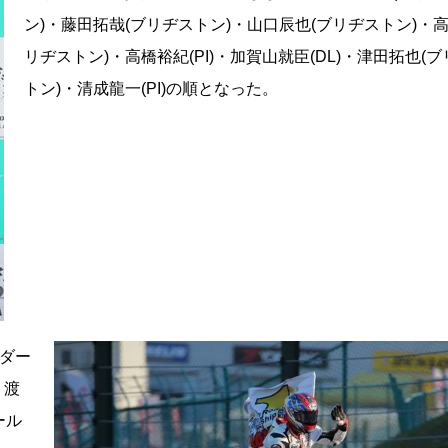
ン)・藤田拓哉(ブリヂストン)・山口辰也(ブリヂストン)・高
リヂストン)・高橋裕紀(PI)・加賀山就臣(DL)・津田拓也(
トン)・清成龍一(PI)の順となった。
ダー
・渡
ール