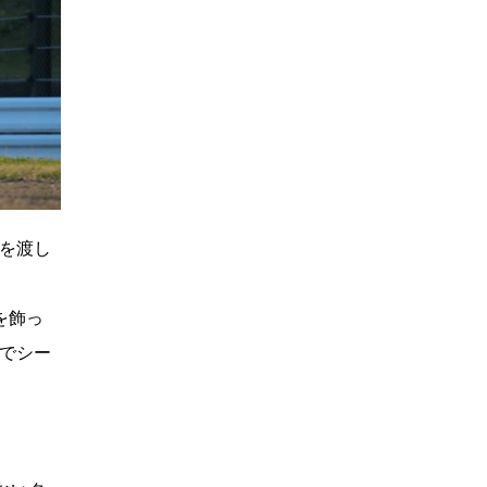
を渡し
を飾っ
ュでシー