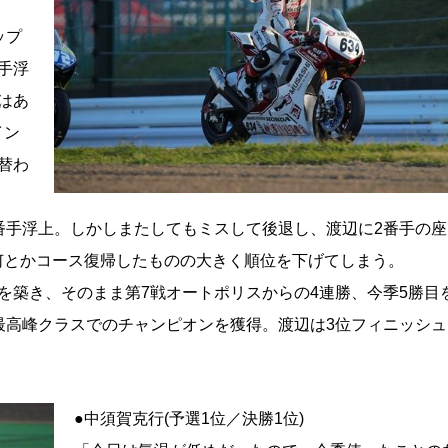
ップ
手浮
はあ
イン
替わ
番手浮上。しかしまたしてもミスして後退し、渡辺に2番手の座
何とかコース復帰したものの大きく順位を下げてしまう。
築き、そのまま第7戦オートポリスからの4連勝、今季5勝目
最高峰クラスでのチャンピオンを獲得。渡辺は3位フィニッシ
●中須賀克行(予選1位／決勝1位)