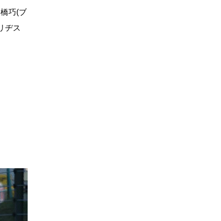
橋巧(ブ
ブリヂス