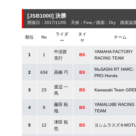
[JSB1000]
決勝
開催日：2017/11/05
天候：Fine
路面：Dry
路面温度
ライダ
タイ
順位
No
チーム
ー
ヤ
中須賀
YAMAHA FACTORY
1
1
BS
克行
RACING TEAM
MuSASHi RT HARC-
2
634
高橋 巧
BS
PRO.Honda
渡辺 一
3
23
BS
Kawasaki Team GRE
馬
藤田 拓
YAMALUBE RACING
4
9
BS
哉
TEAM
津田 拓
5
12
BS
ヨシムラスズキMOTU
也