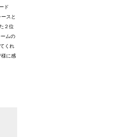
ード
レースと
た２位
チームの
めてくれ
皆様に感