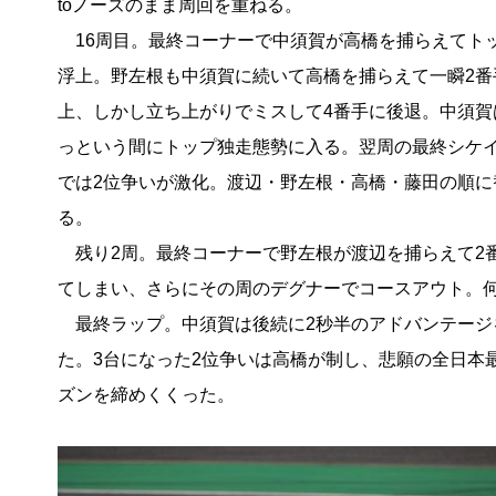
toノーズのまま周回を重ねる。
16周目。最終コーナーで中須賀が高橋を捕らえてト
浮上。野左根も中須賀に続いて高橋を捕らえて一瞬2番
上、しかし立ち上がりでミスして4番手に後退。中須賀
っという間にトップ独走態勢に入る。翌周の最終シケ
では2位争いが激化。渡辺・野左根・高橋・藤田の順に
る。
残り2周。最終コーナーで野左根が渡辺を捕らえて2
てしまい、さらにその周のデグナーでコースアウト。
最終ラップ。中須賀は後続に2秒半のアドバンテージを
た。3台になった2位争いは高橋が制し、悲願の全日本
ズンを締めくくった。