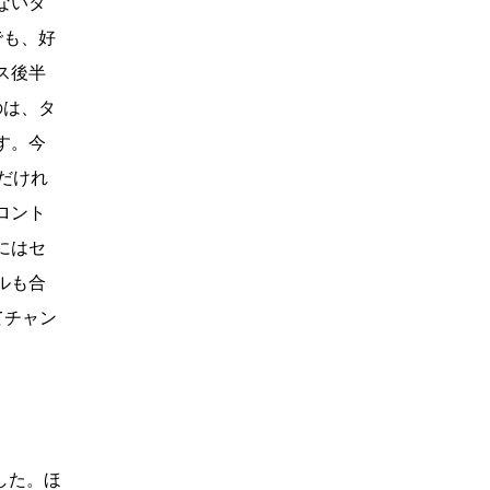
ないタ
でも、好
ス後半
のは、タ
す。今
だけれ
ロント
にはセ
ルも合
てチャン
した。ほ