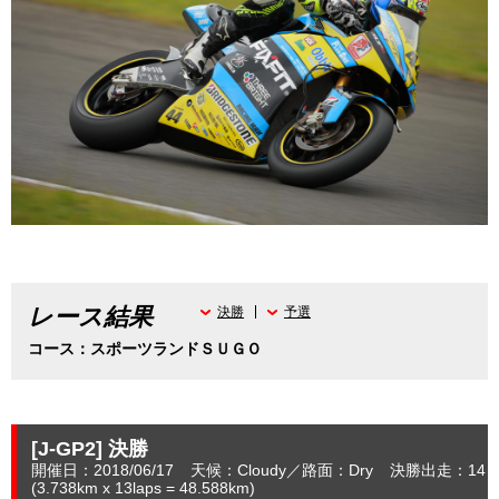
レース結果
決勝
予選
コース：スポーツランドＳＵＧＯ
[J-GP2]
決勝
開催日：2018/06/17
天候：Cloudy
路面：Dry
決勝出走：14
(3.738
km
x 13laps = 48.588
km
)