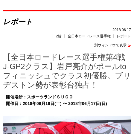
レポート
レポート
速報
2018.06.17
2輪
全日本ロードレース選手権
レポート
レース開催
スケジュール
別ウィンドウで表示
ポイント
ランキング
【全日本ロードレース選手権第4戦
J-GP2クラス】岩戸亮介がポールto
フィニッシュでクラス初優勝。ブリ
ヂストン勢が表彰台独占！
開催場所：スポーツランドＳＵＧＯ
開催日：2018年06月16日(土) 〜 2018年06月17日(日)