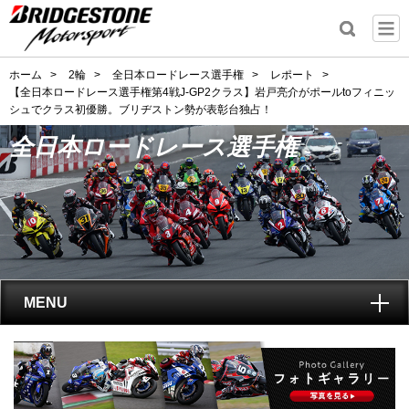
ホーム
>
2輪
>
全日本ロードレース選手権
>
レポート
>
【全日本ロードレース選手権第4戦J-GP2クラス】岩戸亮介がポールtoフィニッ
シュでクラス初優勝。ブリヂストン勢が表彰台独占！
全日本ロードレース選手権
MENU
トップ
全日本ロードレース選手権
とは?