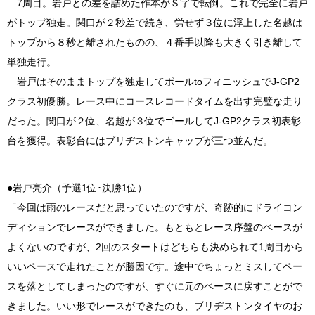
7周目。岩戸との差を詰めた作本がＳ字で転倒。これで完全に岩戸
がトップ独走。関口が２秒差で続き、労せず３位に浮上した名越は
トップから８秒と離されたものの、４番手以降も大きく引き離して
単独走行。
岩戸はそのままトップを独走してポールtoフィニッシュでJ-GP2
クラス初優勝。レース中にコースレコードタイムを出す完璧な走り
だった。関口が２位、名越が３位でゴールしてJ-GP2クラス初表彰
台を獲得。表彰台にはブリヂストンキャップが三つ並んだ。
●岩戸亮介（予選1位･決勝1位）
「今回は雨のレースだと思っていたのですが、奇跡的にドライコン
ディションでレースができました。もともとレース序盤のペースが
よくないのですが、2回のスタートはどちらも決められて1周目から
いいペースで走れたことが勝因です。途中でちょっとミスしてペー
スを落としてしまったのですが、すぐに元のペースに戻すことがで
きました。いい形でレースができたのも、ブリヂストンタイヤのお