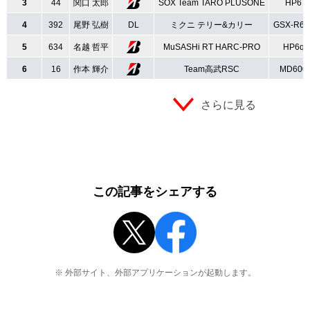
3
44
関口 太郎
SOX Team TARO PLUSONE
HP6
4
392
尾野 弘樹
DL
ミクニ テリー&カリー
GSX-R60
5
634
名越 哲平
MuSASHi RT HARC-PRO
HP6q
6
16
作本 輝介
Team高武RSC
MD600
さらに見る
この記事をシェアする
※ 外部サイト、外部アプリケーションが起動します。