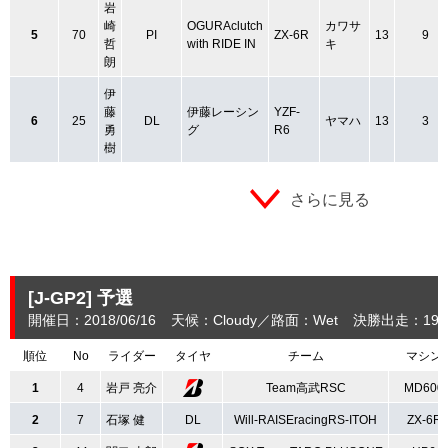
岩
崎
OGURAclutch
カワサ
5
70
PI
ZX-6R
13
9
哲
with RIDE IN
キ
朗
伊
藤
伊藤レーシン
YZF-
6
25
DL
ヤマハ
13
3
勇
グ
R6
樹
さらに見る
[J-GP2]
予選
開催日：2018/06/16
天候：Cloudy
路面：Wet
決勝出走：19
順位
No
ライダー
タイヤ
チーム
マシン
1
4
岩戸 亮介
Team高武RSC
MD600
2
7
石塚 健
DL
Will-RAISEracingRS-ITOH
ZX-6R