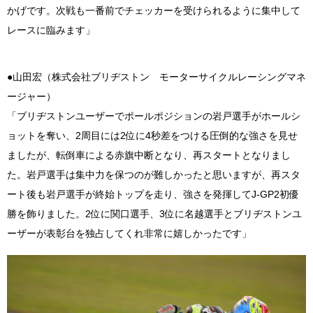
かげです。次戦も一番前でチェッカーを受けられるように集中して
レースに臨みます」
●山田宏（株式会社ブリヂストン モーターサイクルレーシングマネ
ージャー）
「ブリヂストンユーザーでポールポジションの岩戸選手がホールシ
ョットを奪い、2周目には2位に4秒差をつける圧倒的な強さを見せ
ましたが、転倒車による赤旗中断となり、再スタートとなりまし
た。岩戸選手は集中力を保つのが難しかったと思いますが、再スタ
ート後も岩戸選手が終始トップを走り、強さを発揮してJ-GP2初優
勝を飾りました。2位に関口選手、3位に名越選手とブリヂストンユ
ーザーが表彰台を独占してくれ非常に嬉しかったです」