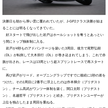
決勝日も朝から厚い雲に覆われていたが、J-GP2クラス決勝が始ま
ることには明るくなってきていた。
好スタートで飛び出した岩戸はホールショットを奪うとあっとい
う間にトップ独体制に入る。
岩戸が4秒ものアドバンテージを築いた3周目。後方で尾野弘樹
（DL）が転倒して大木崇行（DL）が巻き込まれてしまう。これで赤
旗が出され、レースは13周という超スプリントレースで再スタート
に。
再び岩戸がリード。オープニングラップですでに後続に1秒の差を
つけた。その1周目に2番手に浮上したのは作本輝介（ブリヂスト
ン）。チーム髙武がワンツー体制を築く。関口太郎（ブリヂスト
ン）、名越哲平（ブリヂストン）と続き、ブリヂストンユーザーが
上位を独占したまま周回を重ねる。