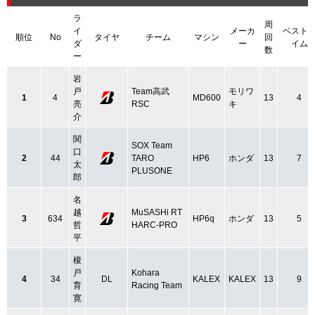
ラ
周
イ
メーカ
ベスト
順位
No
タイヤ
チーム
マシン
回
ダ
ー
イム
数
ー
岩
戸
Team高武
モリワ
1
4
MD600
13
4
亮
RSC
キ
介
関
SOX Team
口
2
44
TARO
HP6
ホンダ
13
7
太
PLUSONE
郎
名
越
MuSASHi RT
3
634
HP6q
ホンダ
13
5
哲
HARC-PRO
平
榎
戸
Kohara
4
34
DL
KALEX
KALEX
13
9
育
Racing Team
寛