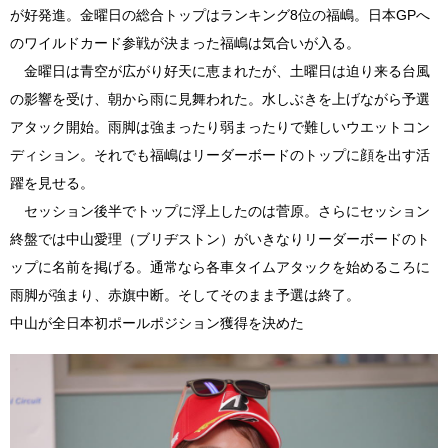
が好発進。金曜日の総合トップはランキング8位の福嶋。日本GPへ
のワイルドカード参戦が決まった福嶋は気合いが入る。
金曜日は青空が広がり好天に恵まれたが、土曜日は迫り来る台風
の影響を受け、朝から雨に見舞われた。水しぶきを上げながら予選
アタック開始。雨脚は強まったり弱まったりで難しいウエットコン
ディション。それでも福嶋はリーダーボードのトップに顔を出す活
躍を見せる。
セッション後半でトップに浮上したのは菅原。さらにセッション
終盤では中山愛理（ブリヂストン）がいきなりリーダーボードのト
ップに名前を掲げる。通常なら各車タイムアタックを始めるころに
雨脚が強まり、赤旗中断。そしてそのまま予選は終了。
中山が全日本初ポールポジション獲得を決めた