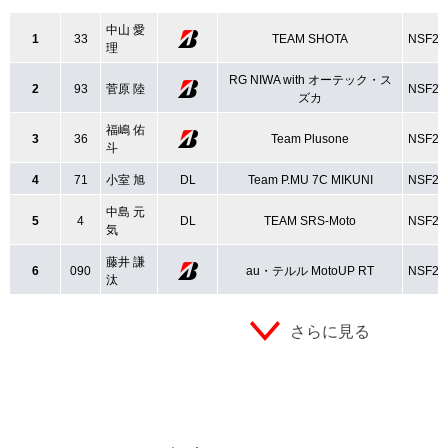
中山 愛
1
33
TEAM SHOTA
NSF25
理
RG NIWA with オーテック・ス
2
93
菅原 陸
NSF25
ズカ
福嶋 佑
3
36
Team Plusone
NSF25
斗
4
71
小室 旭
DL
Team P.MU 7C MIKUNI
NSF25
中島 元
5
4
DL
TEAM SRS-Moto
NSF25
気
藤井 謙
6
090
au・テルル MotoUP RT
NSF25
汰
さらに見る