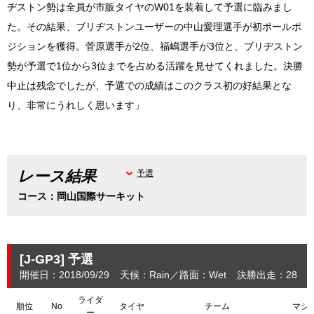
ヂストン勢は全員が市販タイヤのW01を装着して予選に臨みまし
た。その結果、ブリヂストンユーザーの中山愛理選手が初ポールポ
ジションを獲得。菅原選手が2位、福嶋選手が3位と、ブリヂストン
勢が予選で1位から3位までを占める活躍を見せてくれました。決勝
中止は残念でしたが、予選での成績はこのクラス初の好結果とな
り、非常にうれしく思います」
レース結果
予選
コース：岡山国際サーキット
[J-GP3]
予選
開催日：2018/09/29
天候：Rain
路面：Wet
決勝出走：28
(
ライダ
順位
No
タイヤ
チーム
マシ
ー