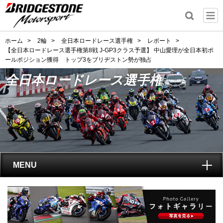
ホーム
>
2輪
>
全日本ロードレース選手権
>
レポート
>
【全日本ロードレース選手権第8戦 J-GP3クラス予選】 中山愛理が全日本初ポ
ールポジション獲得 トップ3をブリヂストン勢が独占
全日本ロードレース選手権
MENU
トップ
全日本ロードレース選手権
とは?