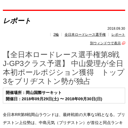
レポート
レポート
速報
2018.09.30
2輪
全日本ロードレース選手権
レポート
レース開催
スケジュール
別ウィンドウで表示
ポイント
ランキング
【全日本ロードレース選手権第8戦
J-GP3クラス予選】 中山愛理が全日
本初ポールポジション獲得 トップ
3をブリヂストン勢が独占
開催場所：岡山国際サーキット
開催日：2018年09月29日(土) 〜 2018年09月30日(日)
全日本RR第8戦岡山ラウンドは、最終戦前の大事な1戦となる。ブリ
ヂストン上位勢は、中島元気（ブリヂストン）が首位と同点ランキ