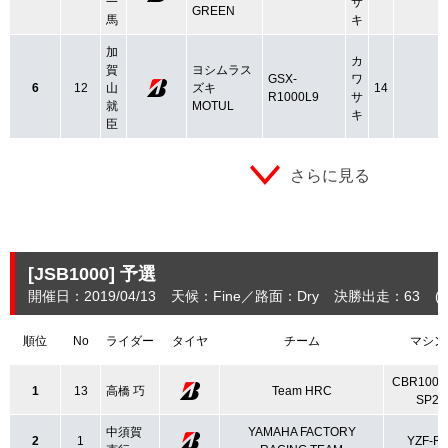
一
サ
GREEN
馬
キ
加
カ
賀
ヨシムラス
GSX-
ワ
6
12
山
ズキ
14
R1000L9
サ
就
MOTUL
キ
臣
さらに見る
[JSB1000]
予選
開催日：2019/04/13
天候：Fine
路面：Dry
決勝出走：63
(
順位
No
ライダー
タイヤ
チーム
マシン
CBR1000
1
13
高橋 巧
Team HRC
SP2
中須賀
YAMAHA FACTORY
2
1
YZF-R