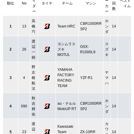
イ
ー
ベスト
順位
No
タイヤ
チーム
マシン
回
ダ
カ
イム
数
ー
ー
高
ホ
CBR1000RR
1
13
橋
Team HRC
ン
14
SP2
巧
ダ
渡
ヨシムラス
ス
辺
GSX-
2
26
ズキ
ズ
14
一
R1000L9
MOTUL
キ
樹
野
YAMAHA
左
ヤ
FACTORY
3
4
根
YZF-R1
マ
14
RACING
航
ハ
TEAM
汰
秋
ホ
吉
au・テルル
CBR1000RR
4
090
ン
14
耕
MotoUP RT
SP2
ダ
佑
渡
カ
Kawasaki
辺
ワ
5
23
Team
ZX-10RR
14