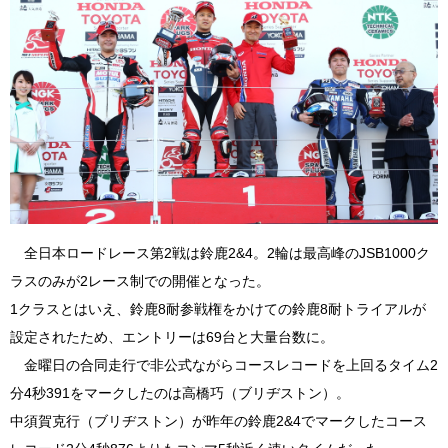
全日本ロードレース第2戦は鈴鹿2&4。2輪は最高峰のJSB1000ク
ラスのみが2レース制での開催となった。
1クラスとはいえ、鈴鹿8耐参戦権をかけての鈴鹿8耐トライアルが
設定されたため、エントリーは69台と大量台数に。
金曜日の合同走行で非公式ながらコースレコードを上回るタイム2
分4秒391をマークしたのは高橋巧（ブリヂストン）。
中須賀克行（ブリヂストン）が昨年の鈴鹿2&4でマークしたコース