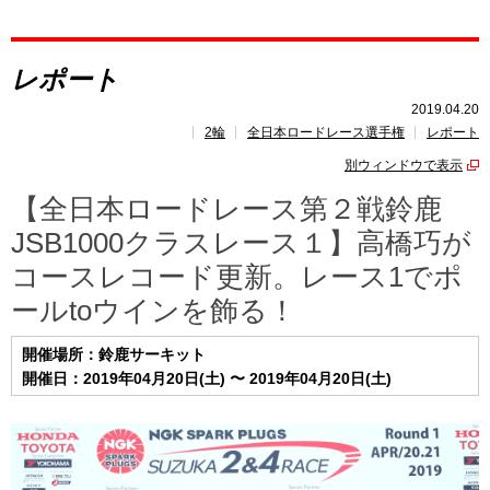
レポート
レポート
速報
2019.04.20
2輪
全日本ロードレース選手権
レポート
レース開催
スケジュール
別ウィンドウで表示
ポイント
ランキング
【全日本ロードレース第２戦鈴鹿
JSB1000クラスレース１】高橋巧が
コースレコード更新。レース1でポ
ールtoウインを飾る！
開催場所：鈴鹿サーキット
開催日：2019年04月20日(土) 〜 2019年04月20日(土)