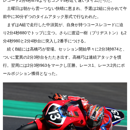
レコード2分4秒876よりもコンマ5秒近く速いタイムだった。
土曜日は朝から雲一つない快晴に恵まれ、予選は2組に分かれて午
前中に30分ずつのタイムアタック形式で行なわれた。
まずはA組で走行した中須賀が、自身が持つコースレコードに迫
り2分4秒880でトップに立つ。さらに渡辺一樹（ブリヂストン）も2
分4秒980と2分4秒台に突入し2番手につける。
続くB組には高橋巧が登場。セッション開始早々に2分3秒874と、
ついに驚異の2分3秒台をたたき出す。高橋巧は連続アタックを慣
行。翌周には2分3秒963をマークし圧勝。レース1、レース2共にポ
ールポジション獲得となった。