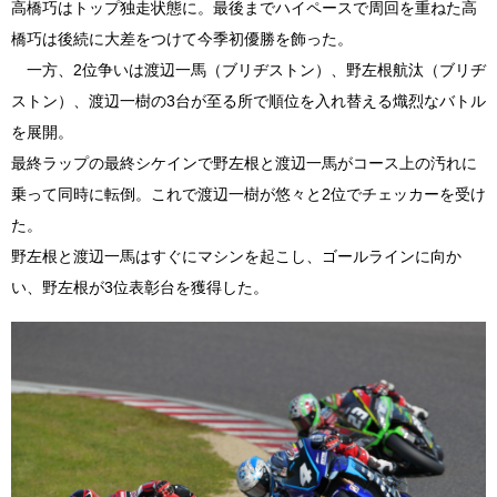
高橋巧はトップ独走状態に。最後までハイペースで周回を重ねた高
橋巧は後続に大差をつけて今季初優勝を飾った。
一方、2位争いは渡辺一馬（ブリヂストン）、野左根航汰（ブリヂ
ストン）、渡辺一樹の3台が至る所で順位を入れ替える熾烈なバトル
を展開。
最終ラップの最終シケインで野左根と渡辺一馬がコース上の汚れに
乗って同時に転倒。これで渡辺一樹が悠々と2位でチェッカーを受け
た。
野左根と渡辺一馬はすぐにマシンを起こし、ゴールラインに向か
い、野左根が3位表彰台を獲得した。