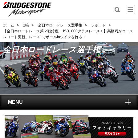
ホーム
>
2輪
>
全日本ロードレース選手権
>
レポート
>
【全日本ロードレース第２戦鈴鹿 JSB1000クラスレース１】高橋巧がコース
レコード更新。レース1でポールtoウインを飾る！
全日本ロードレース選手権
MENU
トップ
全日本ロードレース選手権
とは?