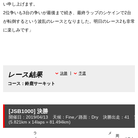
い申し上げます。
2位争いも3台の争いが最後まで続き、最終ラップのシケインで2台
が転倒するという波乱のレースとなりました。明日のレース2も非常
に楽しみです」
レース結果
決勝
予選
コース：鈴鹿サーキット
[JSB1000]
決勝
開催日：2019/04/13
天候：Fine
路面：Dry
決勝出走：41
完
(5.821
km
x 14laps = 81.494
km
)
ラ
メ
周