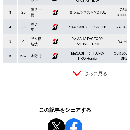
克行
RACING TEAM
渡辺 一
GSX-
3
26
ヨシムラスズキMOTUL
樹
R1000L
渡辺 一
4
23
Kawasaki Team GREEN
ZX-10R
馬
野左根
YAMAHA FACTORY
5
4
YZF-R
航汰
RACING TEAM
MuSASHi RT HARC-
CBR1000
6
634
水野 涼
PRO.Honda
SP2
さらに見る
この記事をシェアする