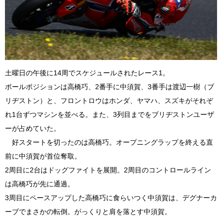
土曜日の午後に14周でスケジュールされたレース1。
ポールポジションは高橋巧、2番手に中須賀、3番手は渡辺一樹（ブ
リヂストン）と、フロントロウはホンダ、ヤマハ、スズキがそれぞ
れ1台ずつマシンを並べる。また、3列目までをブリヂストンユーザ
ーが占めていた。
好スタートを切ったのは高橋巧。オープニングラップを終える直
前に中須賀が首位奪取。
2周目に2台はドッグファイトを展開。2周目のコントロールライン
は高橋巧が先に通過。
3周目にペースアップした高橋巧に食らいつく中須賀は、デグナーカ
ーブでまさかの転倒。がっくりと肩を落とす中須賀。