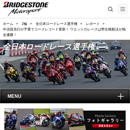
ホーム
>
2輪
>
全日本ロードレース選手権
>
レポート
>
中須賀克行が予選でコースレコード更新！ ウエットのレースは野左根航汰が独
走優勝！
全日本ロードレース選手権
MENU
トップ
全日本ロードレース選手権
とは?