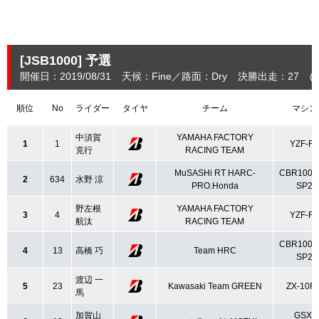
[JSB1000]
予選
開催日：2019/08/31
天候：Fine
路面：Dry
決勝出走：27
(
順位
No
ライダー
タイヤ
チーム
マシン
中須賀
YAMAHA FACTORY
1
1
YZF-R
克行
RACING TEAM
MuSASHi RT HARC-
CBR1000
2
634
水野 涼
PRO.Honda
SP2
野左根
YAMAHA FACTORY
3
4
YZF-R
航汰
RACING TEAM
CBR1000
4
13
高橋 巧
Team HRC
SP2
渡辺 一
5
23
Kawasaki Team GREEN
ZX-10R
馬
加賀山
GSX-