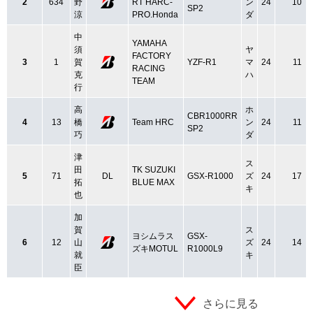
2
634
野
RT HARC-
ン
24
10
SP2
涼
PRO.Honda
ダ
中
YAMAHA
須
ヤ
FACTORY
3
1
賀
YZF-R1
マ
24
11
RACING
克
ハ
TEAM
行
高
ホ
CBR1000RR
4
13
橋
Team HRC
ン
24
11
SP2
巧
ダ
津
ス
田
TK SUZUKI
5
71
DL
GSX-R1000
ズ
24
17
拓
BLUE MAX
キ
也
加
賀
ス
ヨシムラス
GSX-
6
12
山
ズ
24
14
ズキMOTUL
R1000L9
就
キ
臣
さらに見る