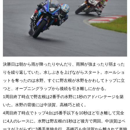
決勝日は朝から雨が降ったりやんだり、雨脚が強まったり弱まった
りを繰り返していた。水しぶきを上げながらスタート。ホールショ
ットを奪ったのは水野。すぐに野左根が水野をかわしてトップに立
つと、オープニングラップから後続を引き離しにかかる。
1周目終了時点で野左根は2番手の水野に1秒のアドバンテージを築
いた。水野の背後には中須賀、高橋巧と続く。
4周目終了時点でトップ4台は5番手以下を10秒ほど引き離して完全
に4人のレースに。水野は野左根の1秒ほど後方で周回。中須賀はペ
ースが上がらずに3番手単独走行、高橋巧も中須賀から離されて単独