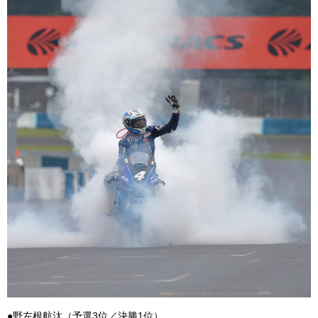
●野左根航汰（予選3位／決勝1位）