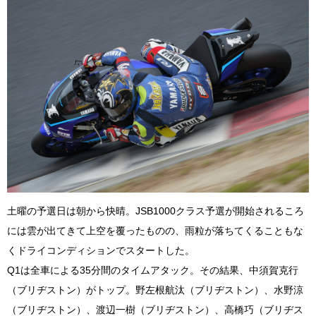
土曜の予選日は朝から快晴。JSB1000クラス予選が開始されるころ
には雲が出てきて上空を覆ったものの、雨粒が落ちてくることもな
くドライコンディションでスタートした。
Q1は全車による35分間のタイムアタック。その結果、中須賀克行
（ブリヂストン）がトップ。野左根航汰（ブリヂストン）、水野涼
（ブリヂストン）、渡辺一樹（ブリヂストン）、高橋巧（ブリヂス