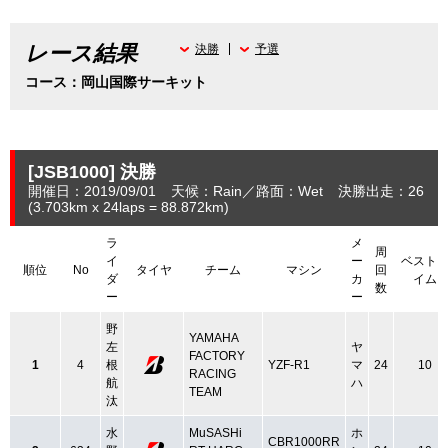
レース結果
決勝
予選
コース：岡山国際サーキット
[JSB1000]
決勝
開催日：2019/09/01
天候：Rain
路面：Wet
決勝出走：26
(3.703
km
x 24laps = 88.872
km
)
ラ
メ
周
イ
ー
ベスト
順位
No
タイヤ
チーム
マシン
回
ダ
カ
イム
数
ー
ー
野
YAMAHA
左
ヤ
FACTORY
1
4
根
YZF-R1
マ
24
10
RACING
航
ハ
TEAM
汰
水
MuSASHi
ホ
CBR1000RR