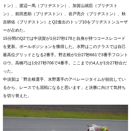
トン）、渡辺一馬（ブリヂストン）、加賀山就臣（ブリヂスト
ン）、前田恵助（ブリヂストン）、岩戸亮介（ブリヂストン）、秋
吉耕佑（ブリヂストン）とQ2進出のトップ10をブリヂストンユーザ
ーが占めた。
15分間のQ2では中須賀が1分27秒178と自身が持つコースレコード
を更新。ポールポジションを獲得した。水野はこのクラスでは自己
最高位グリッドとなる2番手。野左根が1分27秒661で3番手フロント
ロウ。高橋巧は1分27秒706で4番手。ここまでの4人が1分27秒台だ
った。
中須賀は「野左根選手、水野選手のアベレージタイムが拮抗してい
るから、レースでも混戦になると思います」と決勝に向けて気持ち
を切り替えた。