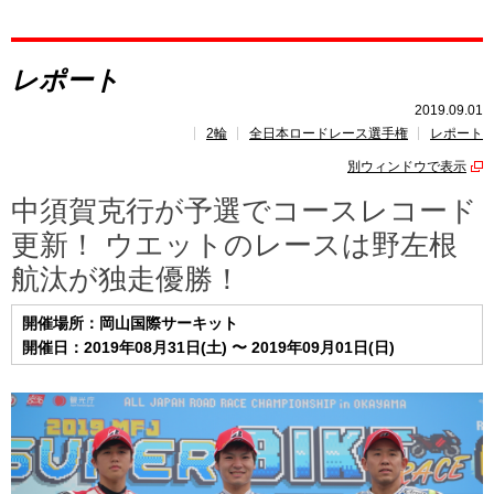
レポート
レポート
速報
2019.09.01
2輪
全日本ロードレース選手権
レポート
レース開催
スケジュール
別ウィンドウで表示
ポイント
ランキング
中須賀克行が予選でコースレコード
更新！ ウエットのレースは野左根
航汰が独走優勝！
開催場所：岡山国際サーキット
開催日：2019年08月31日(土) 〜 2019年09月01日(日)