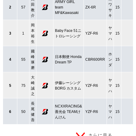
ARMY GIRL
田
ワ
2
57
team
ZX-6R
15
教
サ
MF&Kawasaki
介
キ
岡
ヤ
本
Baby Face 51ニ
3
1
YZF-R6
マ
15
裕
トロレーシング
ハ
生
國
ホ
峰
日本郵便 Honda
4
55
CBR600RR
ン
15
琢
Dream TP
ダ
磨
大
ヤ
崎
伊藤レーシング
5
75
YZF-R6
マ
15
誠
BORG カスタム
ハ
之
長
NCXXRACING&
ヤ
尾
6
50
善光会 TEAMけ
YZF-R6
マ
15
健
んけん
ハ
吾
さらに見る