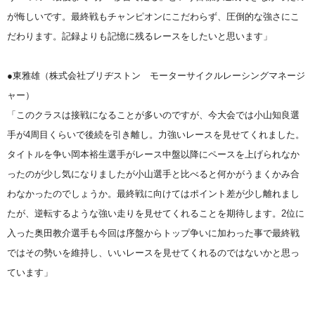
が悔しいです。最終戦もチャンピオンにこだわらず、圧倒的な強さにこ
だわります。記録よりも記憶に残るレースをしたいと思います」
●東雅雄（株式会社ブリヂストン モーターサイクルレーシングマネージ
ャー）
「このクラスは接戦になることが多いのですが、今大会では小山知良選
手が4周目くらいで後続を引き離し。力強いレースを見せてくれました。
タイトルを争い岡本裕生選手がレース中盤以降にペースを上げられなか
ったのが少し気になりましたが小山選手と比べると何かがうまくかみ合
わなかったのでしょうか。最終戦に向けてはポイント差が少し離れまし
たが、逆転するような強い走りを見せてくれることを期待します。2位に
入った奥田教介選手も今回は序盤からトップ争いに加わった事で最終戦
ではその勢いを維持し、いいレースを見せてくれるのではないかと思っ
ています」