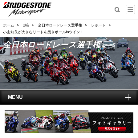
ホーム
>
2輪
>
全日本ロードレース選手権
>
レポート
>
小山知良が大きなリードを築きポールtoウイン！
全日本ロードレース選手権
MENU
トップ
全日本ロードレース選手権
とは?