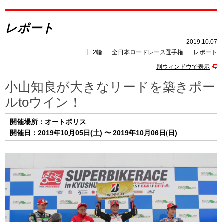
レポート
レポート
速報
2019.10.07
2輪
全日本ロードレース選手権
レポート
レース開催
スケジュール
別ウィンドウで表示
ポイント
ランキング
小山知良が大きなリードを築きポー
ルtoウイン！
開催場所：オートポリス
開催日：2019年10月05日(土) 〜 2019年10月06日(日)