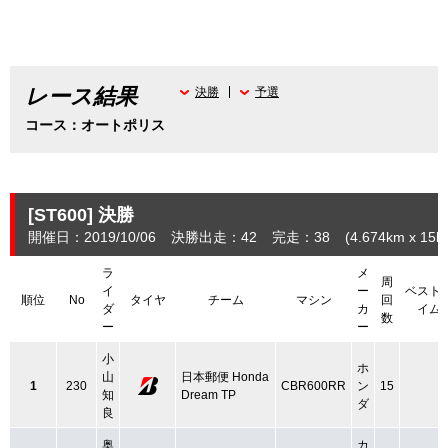
レース結果
決勝
予選
コース：オートポリス
[ST600]
決勝
開催日：2019/10/06
決勝出走：42
完走：38
(4.674
km
x 15la
ラ
メ
周
イ
ー
ベスト
順位
No
タイヤ
チーム
マシン
回
ダ
カ
イム
数
ー
ー
小
ホ
山
日本郵便 Honda
1
230
CBR600RR
ン
15
知
Dream TP
ダ
良
奥
カ