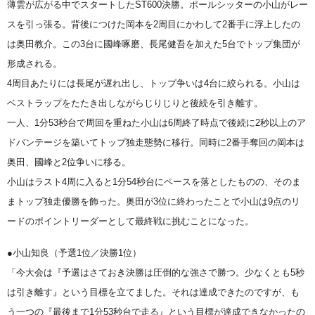
薄雲が広がる中でスタートしたST600決勝。ポールシッターの小山がレー
スを引っ張る。背後につけた岡本を2周目にかわして2番手に浮上したの
は奥田教介。この3台に國峰啄磨、長尾健吾を加えた5台でトップ集団が
形成される。
4周目あたりには長尾が遅れ出し、トップ争いは4台に絞られる。小山は
ベストラップをたたき出しながらじりじりと後続を引き離す。
一人、1分53秒台で周回を重ねた小山は6周終了時点で後続に2秒以上のア
ドバンテージを築いてトップ独走態勢に移行。同時に2番手奪回の岡本は
奥田、國峰と2位争いに移る。
小山はラスト4周に入ると1分54秒台にペースを落としたものの、そのま
まトップ独走優勝を飾った。奥田が3位に終わったことで小山は9点のリ
ードのポイントリーダーとして最終戦に挑むことになった。
●小山知良（予選1位／決勝1位）
「今大会は『予選はさておき決勝は圧倒的な強さで勝つ。少なくとも5秒
は引き離す』という目標を立てました。それは達成できたのですが、も
う一つの『最後まで1分53秒台で走る』という目標が達成できなかったの