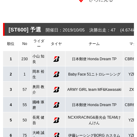
[ST600]
予選
開催日：2019/10/05
決勝出走：47
(4.674
k
ライダ
順位
No
タイヤ
チーム
マシ
ー
小山 知
1
230
日本郵便 Honda Dream TP
CBR6
良
岡本 裕
2
1
Baby Face 51ニトロレーシング
YZF-
生
奥田 教
3
57
ARMY GIRL team MF&Kawasaki
ZX-
介
國峰 琢
4
55
日本郵便 Honda Dream TP
CBR6
磨
長尾 健
NCXXRACING&善光会 TEAMけ
5
50
YZF-
吾
んけん
大崎 誠
6
75
伊藤レーシングBORG カスタム
YZF-