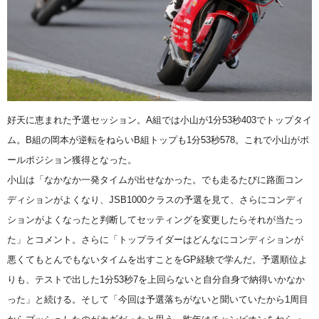
好天に恵まれた予選セッション。A組では小山が1分53秒403でトップタイ
ム。B組の岡本が逆転をねらいB組トップも1分53秒578。これで小山がポ
ールポジション獲得となった。
小山は「なかなか一発タイムが出せなかった。でも走るたびに路面コン
ディションがよくなり、JSB1000クラスの予選を見て、さらにコンディ
ションがよくなったと判断してセッティングを変更したらそれが当たっ
た」とコメント。さらに「トップライダーはどんなにコンディションが
悪くてもとんでもないタイムを出すことをGP経験で学んだ。予選順位よ
りも、テストで出した1分53秒7を上回らないと自分自身で納得いかなか
った」と続ける。そして「今回は予選落ちがないと聞いていたから1周目