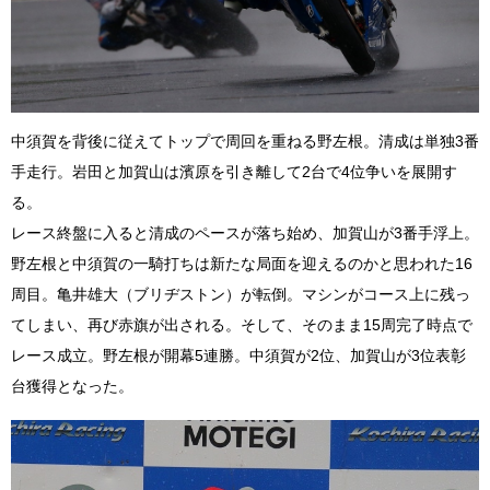
中須賀を背後に従えてトップで周回を重ねる野左根。清成は単独3番
手走行。岩田と加賀山は濱原を引き離して2台で4位争いを展開す
る。
レース終盤に入ると清成のペースが落ち始め、加賀山が3番手浮上。
野左根と中須賀の一騎打ちは新たな局面を迎えるのかと思われた16
周目。亀井雄大（ブリヂストン）が転倒。マシンがコース上に残っ
てしまい、再び赤旗が出される。そして、そのまま15周完了時点で
レース成立。野左根が開幕5連勝。中須賀が2位、加賀山が3位表彰
台獲得となった。