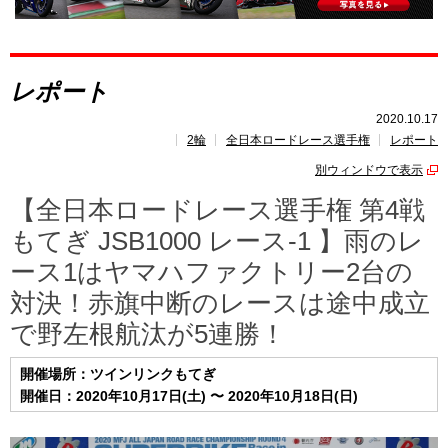
全日本ロードレース選手権
とは?
レポート
レポート
速報
2020.10.17
2輪
全日本ロードレース選手権
レポート
レース開催
スケジュール
別ウィンドウで表示
ポイント
ランキング
【全日本ロードレース選手権 第4戦
もてぎ JSB1000 レース-1 】雨のレ
ース1はヤマハファクトリー2台の
対決！赤旗中断のレースは途中成立
で野左根航汰が5連勝！
開催場所：ツインリンクもてぎ
開催日：2020年10月17日(土) 〜 2020年10月18日(日)