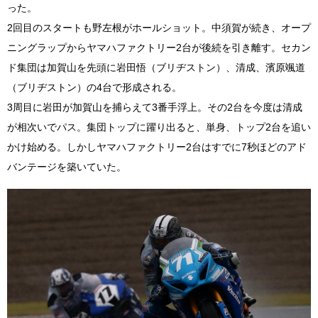
った。
2回目のスタートも野左根がホールショット。中須賀が続き、オープ
ニングラップからヤマハファクトリー2台が後続を引き離す。セカン
ド集団は加賀山を先頭に岩田悟（ブリヂストン）、清成、濱原颯道
（ブリヂストン）の4台で形成される。
3周目に岩田が加賀山を捕らえて3番手浮上。その2台を今度は清成
が相次いでパス。集団トップに躍り出ると、単身、トップ2台を追い
かけ始める。しかしヤマハファクトリー2台はすでに7秒ほどのアド
バンテージを築いていた。