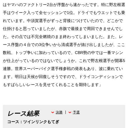
はヤマハのファクトリー2台が序盤から速かったです。特に野左根選
手はウイーク入って全セッションで1位。ドライでもウエットでも乗
れています。中須賀選手がずっと背後につけていたので、どこかで
仕掛けると思っていましたが、赤旗で最後まで周回できませんでし
た。その点では不完全燃焼のまま終わってしまいました。また、レ
ース序盤の４台での3位争いから清成選手が抜け出しましたが、ここ
数戦、トップ争いに加わっているので、CBR勢の中では一番マシン
が仕上がっているのではないでしょうか。これで野左根選手が開幕5
連勝。世界スーパーバイク選手権参戦の発表もあり、波に乗れてい
ます。明日は天候が回復しそうですので、ドライコンディションで
もすばらしいレースを見せてくれることを期待します」
レース結果
決勝
予選
コース：ツインリンクもてぎ