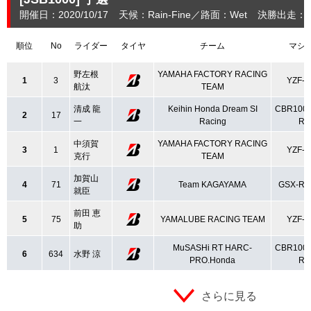
開催日：2020/10/17
天候：Rain-Fine
路面：Wet
決勝出走：2
順位
No
ライダー
タイヤ
チーム
マシ
野左根
YAMAHA FACTORY RACING
1
3
YZF-R
航汰
TEAM
清成 龍
Keihin Honda Dream SI
CBR100
2
17
一
Racing
R
中須賀
YAMAHA FACTORY RACING
3
1
YZF-R
克行
TEAM
加賀山
4
71
Team KAGAYAMA
GSX-R1
就臣
前田 恵
5
75
YAMALUBE RACING TEAM
YZF-R
助
MuSASHi RT HARC-
CBR100
6
634
水野 涼
PRO.Honda
R
さらに見る