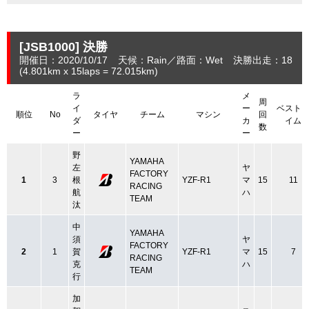
[JSB1000]
決勝
開催日：2020/10/17
天候：Rain
路面：Wet
決勝出走：18
(4.801
km
x 15laps = 72.015
km
)
ラ
メ
周
イ
ー
ベスト
順位
No
タイヤ
チーム
マシン
回
ダ
カ
イム
数
ー
ー
野
YAMAHA
左
ヤ
FACTORY
1
3
根
YZF-R1
マ
15
11
RACING
航
ハ
TEAM
汰
中
YAMAHA
須
ヤ
FACTORY
2
1
賀
YZF-R1
マ
15
7
RACING
克
ハ
TEAM
行
加