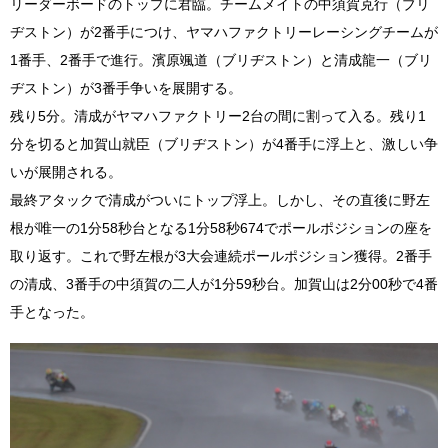
リーダーボードのトップに君臨。チームメイトの中須賀克行（ブリ
ヂストン）が2番手につけ、ヤマハファクトリーレーシングチームが
1番手、2番手で進行。濱原颯道（ブリヂストン）と清成龍一（ブリ
ヂストン）が3番手争いを展開する。
残り5分。清成がヤマハファクトリー2台の間に割って入る。残り1
分を切ると加賀山就臣（ブリヂストン）が4番手に浮上と、激しい争
いが展開される。
最終アタックで清成がついにトップ浮上。しかし、その直後に野左
根が唯一の1分58秒台となる1分58秒674でポールポジションの座を
取り返す。これで野左根が3大会連続ポールポジション獲得。2番手
の清成、3番手の中須賀の二人が1分59秒台。加賀山は2分00秒で4番
手となった。