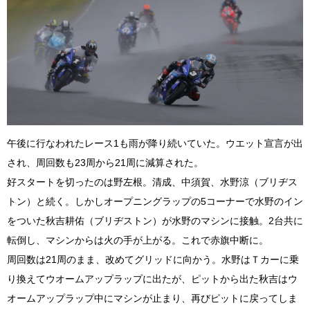
午後に行なわれたレース1も雨が降り続いていた。ウエット宣言が出
され、周回数も23周から21周に減算された。
好スタートを切ったのは野左根。清成、中須賀、水野涼（ブリヂス
トン）と続く。しかしオープニングラップの5コーナーで水野のイン
をついた秋吉耕佑（ブリヂストン）が水野のマシンに接触。2台共に
転倒し、マシンからは火の手が上がる。これで赤旗中断に。
周回数は21周のまま、改めてグリッドに向かう。水野はＴカーに乗
り換えてウオームアップラップに出たが、ピットから出た秋吉はウ
オームアップラップ中にマシンが止まり、再びピットに戻ってしま