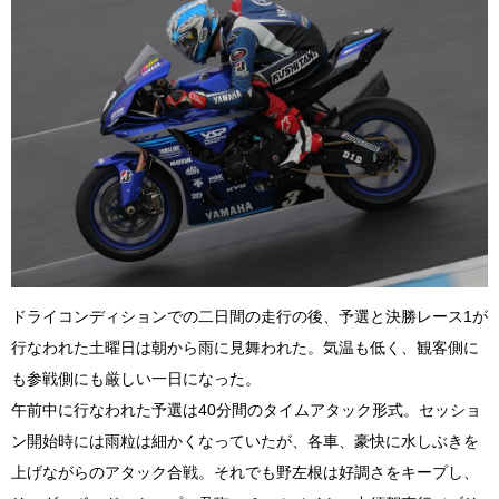
ドライコンディションでの二日間の走行の後、予選と決勝レース1が
行なわれた土曜日は朝から雨に見舞われた。気温も低く、観客側に
も参戦側にも厳しい一日になった。
午前中に行なわれた予選は40分間のタイムアタック形式。セッショ
ン開始時には雨粒は細かくなっていたが、各車、豪快に水しぶきを
上げながらのアタック合戦。それでも野左根は好調さをキープし、