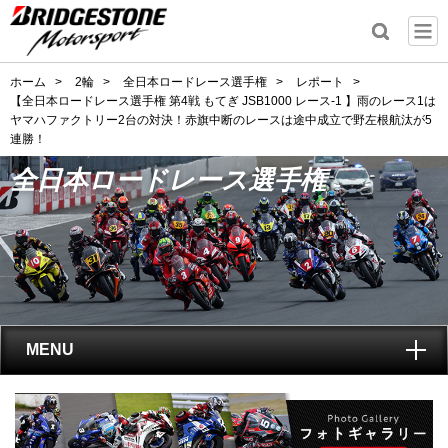
ホーム
>
2輪
>
全日本ロードレース選手権
>
レポート
>
【全日本ロードレース選手権 第4戦 もてぎ JSB1000 レース-1 】雨のレース1は
ヤマハファクトリー2台の対決！赤旗中断のレースは途中成立で野左根航汰が5
連勝！
全日本ロードレース選手権
MENU
トップ