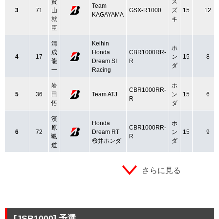
賀
ス
Team
3
71
山
GSX-R1000
ズ
15
12
KAGAYAMA
就
キ
臣
清
Keihin
ホ
成
Honda
CBR1000RR-
4
17
ン
15
8
龍
Dream SI
R
ダ
一
Racing
岩
ホ
CBR1000RR-
5
36
田
Team ATJ
ン
15
6
R
悟
ダ
濱
Honda
ホ
原
CBR1000RR-
6
72
Dream RT
ン
15
9
颯
R
桜井ホンダ
ダ
道
さらに見る
[JSB1000]
予選