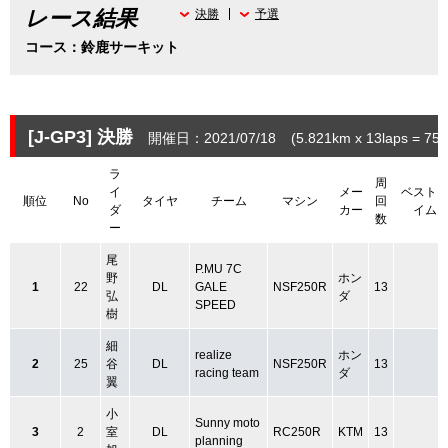
レース結果
決勝
予選
コース：鈴鹿サーキット
[J-GP3]
決勝
開催日：2021/07/18
(5.821
km
x 13laps = 75.
ラ
周
イ
メー
ベスト
順位
No
タイヤ
チーム
マシン
回
ダ
カー
イム
数
ー
尾
P.MU 7C
野
ホン
1
22
DL
GALE
NSF250R
13
弘
ダ
SPEED
樹
細
realize
ホン
2
25
谷
DL
NSF250R
13
racing team
ダ
翼
小
Sunny moto
3
2
室
DL
RC250R
KTM
13
planning