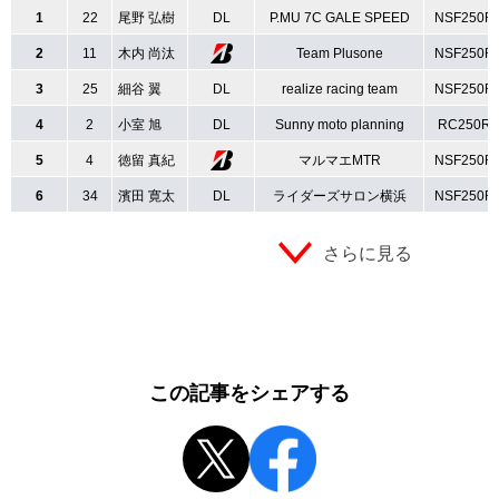
1
22
尾野 弘樹
DL
P.MU 7C GALE SPEED
NSF250R
2
11
木内 尚汰
Team Plusone
NSF250R
3
25
細谷 翼
DL
realize racing team
NSF250R
4
2
小室 旭
DL
Sunny moto planning
RC250R
5
4
徳留 真紀
マルマエMTR
NSF250R
6
34
濱田 寛太
DL
ライダーズサロン横浜
NSF250R
さらに見る
この記事をシェアする