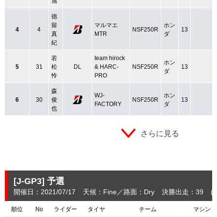
旭
徳
留
マルマエ
ホン
4
4
NSF250R
13
真
MTR
ダ
紀
若
team hirock
ホン
5
31
松
DL
& HARC-
NSF250R
13
ダ
怜
PRO
森
WJ-
ホン
6
30
俊
NSF250R
13
FACTORY
ダ
也
さらに見る
[J-GP3]
予選
開催日：2021/07/17
天候：Fine
路面：Dry
決勝出走：39
(
順位
No
ライダー
タイヤ
チーム
マシン