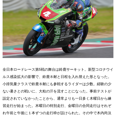
全日本ロードレース第5戦の舞台は鈴鹿サーキット。新型コロナウイ
ルス感染拡大の影響で、鈴鹿８耐と日程を入れ替えた形となった。
小排気量クラスで鈴鹿８耐にも参戦するライダーは少数。経験の少
ない暑さとの戦いに、大粒の汗を流すことになった。事前テストが
設定されていなかったことから、通常よりも一日多く木曜日から練
習走行が始まった。木曜日の特別走行、金曜日の合同走行はそれぞ
れ午前と午後に１本ずつの走行枠が設けられた。その中で木内尚汰