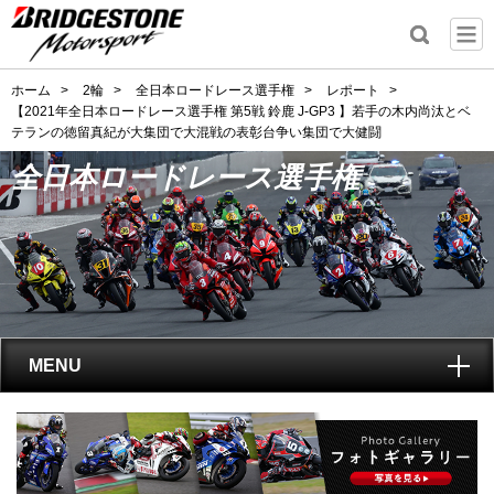
ホーム
>
2輪
>
全日本ロードレース選手権
>
レポート
>
【2021年全日本ロードレース選手権 第5戦 鈴鹿 J-GP3 】若手の木内尚汰とベ
テランの徳留真紀が大集団で大混戦の表彰台争い集団で大健闘
全日本ロードレース選手権
MENU
トップ
全日本ロードレース選手権
とは?