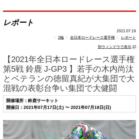
レポート
レポート
速報
2021.07.19
2輪
全日本ロードレース選手権
レポート
レース開催
スケジュール
別ウィンドウで表示
ポイント
ランキング
【2021年全日本ロードレース選手権
第5戦 鈴鹿 J-GP3 】若手の木内尚汰
とベテランの徳留真紀が大集団で大
混戦の表彰台争い集団で大健闘
開催場所：鈴鹿サーキット
開催日：2021年07月17日(土) 〜 2021年07月18日(日)