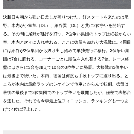
決勝日も朝から強い日差しが照りつけた。好スタートを来たのは尾
野。木内が小室旭（DL）、細谷翼（DL）と共に2位争いを開始す
る。その間に尾野が逃げを打つ。2位争い集団のトップは細谷から小
室、木内と次々に入れ替わる。ここに徳留も加わり大混戦に。4周目
には細谷が2位集団から抜け出し始めて単独走行に移行。3位争い集
団は7台に膨れる。コーナーごとに順位を入れ替える7台。レース終
盤にはさらに3台を加えて10台の3位争いに発展。大接戦の3位争い
は最後まで続いた。木内、徳留は何度も手段トップに躍り出る。と
ころが木内は最終ラップのシケインで他車とからんで転倒。徳留は
最後の最後まで3位集団でのトップ争いを展開したが、僅差で表彰台
を逃した。それでも今季最上位フィニッシュ。ランキングも一つあ
げて4位に浮上した。