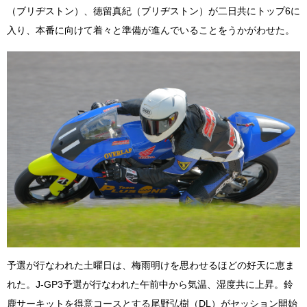
（ブリヂストン）、徳留真紀（ブリヂストン）が二日共にトップ6に
入り、本番に向けて着々と準備が進んでいることをうかがわせた。
予選が行なわれた土曜日は、梅雨明けを思わせるほどの好天に恵ま
れた。J-GP3予選が行なわれた午前中から気温、湿度共に上昇。鈴
鹿サーキットを得意コースとする尾野弘樹（DL）がセッション開始