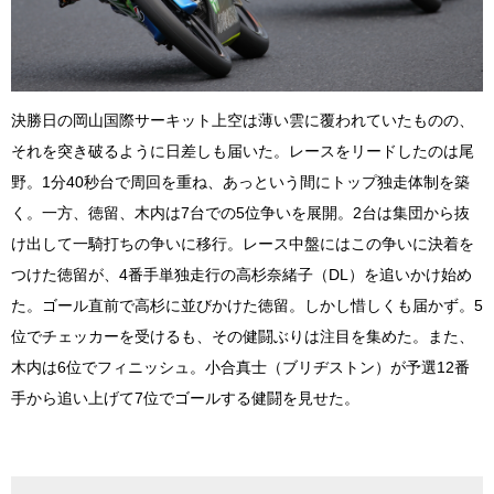
決勝日の岡山国際サーキット上空は薄い雲に覆われていたものの、
それを突き破るように日差しも届いた。レースをリードしたのは尾
野。1分40秒台で周回を重ね、あっという間にトップ独走体制を築
く。一方、徳留、木内は7台での5位争いを展開。2台は集団から抜
け出して一騎打ちの争いに移行。レース中盤にはこの争いに決着を
つけた徳留が、4番手単独走行の高杉奈緒子（DL）を追いかけ始め
た。ゴール直前で高杉に並びかけた徳留。しかし惜しくも届かず。5
位でチェッカーを受けるも、その健闘ぶりは注目を集めた。また、
木内は6位でフィニッシュ。小合真士（ブリヂストン）が予選12番
手から追い上げて7位でゴールする健闘を見せた。