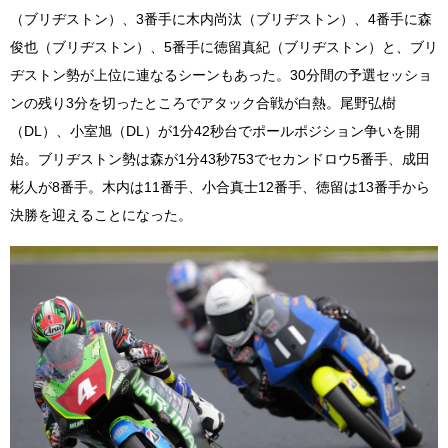
（ブリヂストン）、3番手に木内尚汰（ブリヂストン）、4番手に森
俊也（ブリヂストン）、5番手に徳留真紀（ブリヂストン）と、ブリ
ヂストン勢が上位に連なるシーンもあった。30分間の予選セッショ
ンの残り3分を切ったところでアタック合戦が白熱。尾野弘樹
（DL）、小室旭（DL）が1分42秒台でポールポジション争いを開
始。ブリヂストン勢は森が1分43秒753でセカンドロウ5番手、成田
彬人が8番手。木内は11番手、小合真士12番手、徳留は13番手から
決勝を迎えることになった。