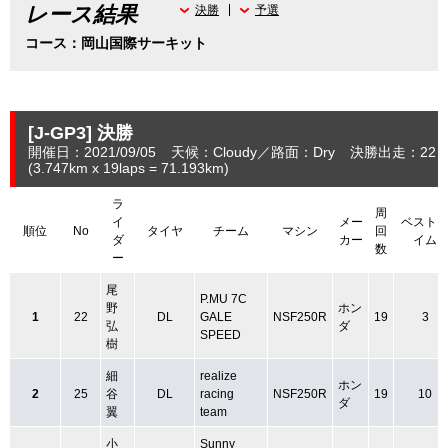
レース結果
決勝
予選
コース：岡山国際サーキット
[J-GP3]
決勝
開催日：2021/09/05
天候：Cloudy
路面：Dry
決勝出走：22
(3.747
km
x 19laps = 71.193
km
)
ラ
周
イ
メー
ベスト
順位
No
タイヤ
チーム
マシン
回
ダ
カー
イム
数
ー
尾
P.MU 7C
野
ホン
1
22
DL
GALE
NSF250R
19
3
弘
ダ
SPEED
樹
細
realize
ホン
2
25
谷
DL
racing
NSF250R
19
10
ダ
翼
team
小
Sunny