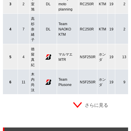
3
2
室
DL
moto
RC250R
KTM
19
2
旭
planning
高
杉
Team
4
7
奈
DL
NAOKO
RC250R
KTM
19
2
緒
KTM
子
徳
留
マルマエ
ホン
5
4
NSF250R
19
13
真
MTR
ダ
紀
木
内
Team
ホン
6
11
NSF250R
19
9
尚
Plusone
ダ
汰
さらに見る