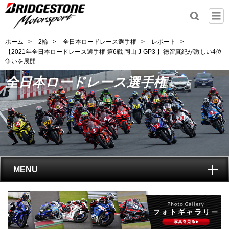
ホーム
>
2輪
>
全日本ロードレース選手権
>
レポート
>
【2021年全日本ロードレース選手権 第6戦 岡山 J-GP3 】徳留真紀が激しい4位
争いを展開
全日本ロードレース選手権
MENU
トップ
全日本ロードレース選手権
とは?