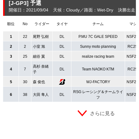
[J-GP3]
予選
開催日：2021/09/04
天候：Cloudy
路面：Wet-Dry
決勝出走：
順位
No
ライダー
タイヤ
チーム
マシ
1
22
尾野 弘樹
DL
P.MU 7C GALE SPEED
NSF25
2
2
小室 旭
DL
Sunny moto planning
RC25
3
25
細谷 翼
DL
realize racing team
NSF25
高杉 奈緒
4
7
DL
Team NAOKO KTM
RC25
子
5
30
森 俊也
WJ-FACTORY
NSF25
RSG レーシング＆チームライ
6
38
大田 隼人
DL
NSF25
フ
さらに見る