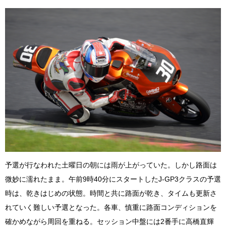
予選が行なわれた土曜日の朝には雨が上がっていた。しかし路面は
微妙に濡れたまま。午前9時40分にスタートしたJ-GP3クラスの予選
時は、乾きはじめの状態。時間と共に路面が乾き、タイムも更新さ
れていく難しい予選となった。各車、慎重に路面コンディションを
確かめながら周回を重ねる。セッション中盤には2番手に高橋直輝