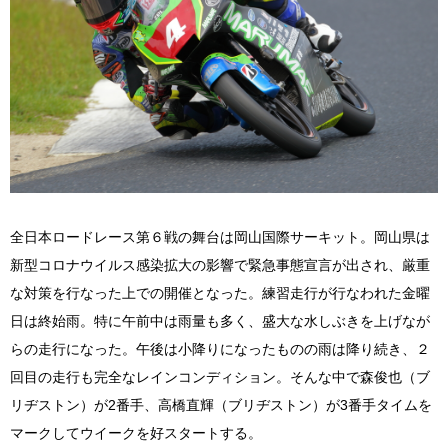
全日本ロードレース第６戦の舞台は岡山国際サーキット。岡山県は
新型コロナウイルス感染拡大の影響で緊急事態宣言が出され、厳重
な対策を行なった上での開催となった。練習走行が行なわれた金曜
日は終始雨。特に午前中は雨量も多く、盛大な水しぶきを上げなが
らの走行になった。午後は小降りになったものの雨は降り続き、２
回目の走行も完全なレインコンディション。そんな中で森俊也（ブ
リヂストン）が2番手、高橋直輝（ブリヂストン）が3番手タイムを
マークしてウイークを好スタートする。