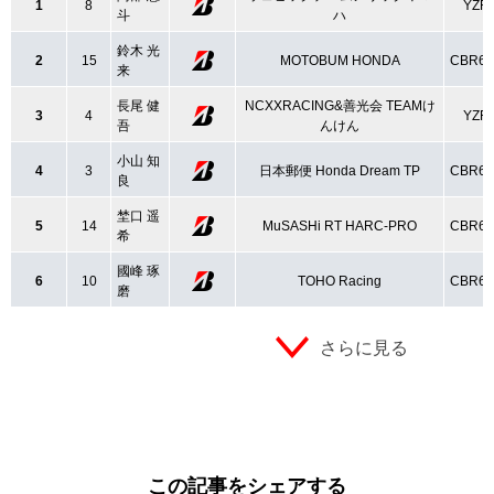
1
8
YZF-
斗
ハ
鈴木 光
2
15
MOTOBUM HONDA
CBR6
来
長尾 健
NCXXRACING&善光会 TEAMけ
3
4
YZF-
吾
んけん
小山 知
4
3
日本郵便 Honda Dream TP
CBR6
良
埜口 遥
5
14
MuSASHi RT HARC-PRO
CBR6
希
國峰 琢
6
10
TOHO Racing
CBR6
磨
さらに見る
この記事をシェアする