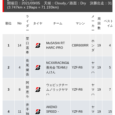
開催日：2021/09/05
天候：Cloudy
路面：Dry
決勝出走：31
(3.747
km
x 19laps = 71.193
km
)
ラ
メ
周
イ
ー
ベスト
順位
No
タイヤ
チーム
マシン
回
ダ
カ
イム
数
ー
ー
埜
ホ
口
MuSASHi RT
1
14
CBR600RR
ン
19
4
遥
HARC-PRO
ダ
希
長
NCXXRACING&
ヤ
尾
2
4
善光会 TEAMけ
YZF-R6
マ
19
5
健
んけん
ハ
吾
阿
ウェビックチー
ヤ
部
3
8
ムノリックヤマ
YZF-R6
マ
19
7
恵
ハ
ハ
斗
井
AKENO
ヤ
手
4
11
SPEED・
YZF-R6
マ
19
15
翔