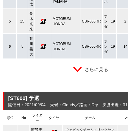
YAMAHA
ハ
太
鈴
ホ
木
MOTOBUM
5
15
CBR600RR
ン
19
2
光
HONDA
ダ
来
荒
ホ
川
MOTOBUM
6
5
CBR600RR
ン
19
14
晃
HONDA
ダ
大
さらに見る
[ST600]
予選
開催日：2021/09/04
天候：Cloudy
路面：Dry
決勝出走：31
ライダ
順位
No
タイヤ
チーム
マシ
ー
阿部 恵
ウェビックチームノリックヤマ