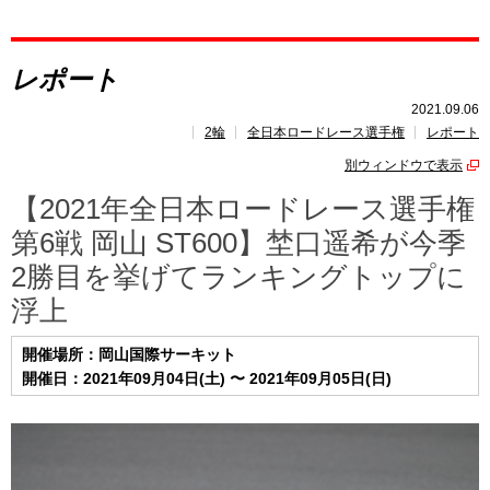
レポート
レポート
速報
2021.09.06
2輪
全日本ロードレース選手権
レポート
レース開催
スケジュール
別ウィンドウで表示
ポイント
ランキング
【2021年全日本ロードレース選手権
第6戦 岡山 ST600】埜口遥希が今季
2勝目を挙げてランキングトップに
浮上
開催場所：岡山国際サーキット
開催日：2021年09月04日(土) 〜 2021年09月05日(日)