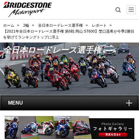
ホーム
>
2輪
>
全日本ロードレース選手権
>
レポート
>
【2021年全日本ロードレース選手権 第6戦 岡山 ST600】埜口遥希が今季2勝目
を挙げてランキングトップに浮上
全日本ロードレース選手権
MENU
トップ
全日本ロードレース選手権
とは?