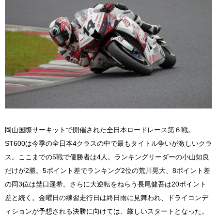
岡山国際サーキットで開催された全日本ロードレース第６戦。
ST600は今季の全日本4クラスの中で最もタイトル争いが激しいクラ
ス。ここまでの5戦で優勝者は4人。ランキングリーダーの小山知良
だけが2勝。5ポイント差でランキング2位の荒川晃大、8ポイント差
の同3位は埜口遥希。さらに大逆転をねらう長尾健吾は20ポイント
差と続く。金曜日の練習走行日は終日雨に見舞われ、ドライコンデ
ィションが予想される決勝に向けては、厳しいスタートとなった。