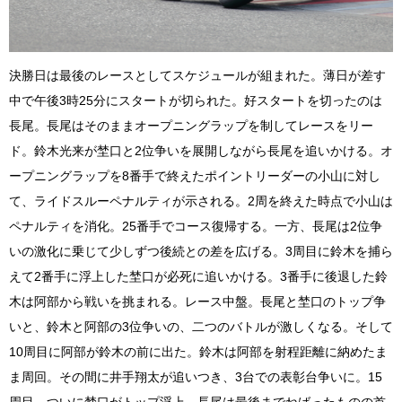
決勝日は最後のレースとしてスケジュールが組まれた。薄日が差す
中で午後3時25分にスタートが切られた。好スタートを切ったのは
長尾。長尾はそのままオープニングラップを制してレースをリー
ド。鈴木光来が埜口と2位争いを展開しながら長尾を追いかける。オ
ープニングラップを8番手で終えたポイントリーダーの小山に対し
て、ライドスルーペナルティが示される。2周を終えた時点で小山は
ペナルティを消化。25番手でコース復帰する。一方、長尾は2位争
いの激化に乗じて少しずつ後続との差を広げる。3周目に鈴木を捕ら
えて2番手に浮上した埜口が必死に追いかける。3番手に後退した鈴
木は阿部から戦いを挑まれる。レース中盤。長尾と埜口のトップ争
いと、鈴木と阿部の3位争いの、二つのバトルが激しくなる。そして
10周目に阿部が鈴木の前に出た。鈴木は阿部を射程距離に納めたま
ま周回。その間に井手翔太が追いつき、3台での表彰台争いに。15
周目。ついに埜口がトップ浮上。長尾は最後までねばったものの首