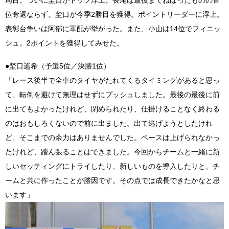
位奪還ならず。埜口が今季2勝目を獲得。ポイントリーダーに浮上。
表彰台争いは阿部に軍配が挙がった。また、小山は14位でフィニッ
シュ。2ポイントを獲得してみせた。
●埜口遥希（予選5位／決勝1位）
「レース後半で全車のタイヤがたれてくるタイミングがあると思っ
て、転倒を避けて無理はせずにプッシュしました。最後の最後に前
に出てもよかったけれど、閉められたり、仕掛けることなく終わる
のはおもしろくないので前に出ました。出て逃げようとしたけれ
ど、そこまでの余力はありませんでした。ペースは上げられなかっ
たけれど、踏ん張ることはできました。今回からチームと一緒に新
しいセッティングにトライしたり、新しいものを導入したりと、チ
ームと共に作ったことが勝因です。その点では成長できたかなと思
います」