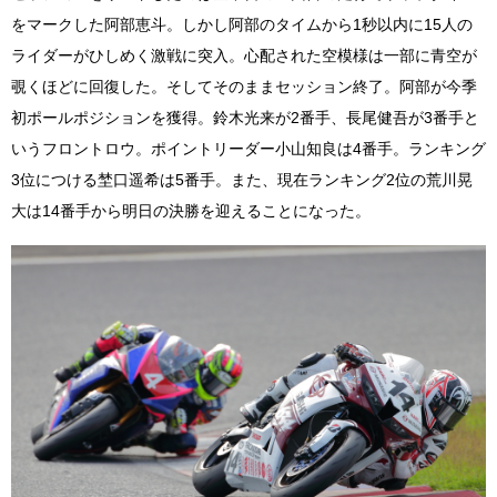
をマークした阿部恵斗。しかし阿部のタイムから1秒以内に15人の
ライダーがひしめく激戦に突入。心配された空模様は一部に青空が
覗くほどに回復した。そしてそのままセッション終了。阿部が今季
初ポールポジションを獲得。鈴木光来が2番手、長尾健吾が3番手と
いうフロントロウ。ポイントリーダー小山知良は4番手。ランキング
3位につける埜口遥希は5番手。また、現在ランキング2位の荒川晃
大は14番手から明日の決勝を迎えることになった。