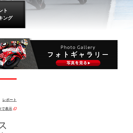
ント
キング
レポート
ウで表示
ス