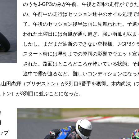
のうちJ-GP3のみが午前、午後と2回の走行ができ
の、午前中の走行はセッション途中のオイル処理で
了。午後のセッション後半は雨に見舞われた。予選
われた土曜日には台風が通り過ぎ、強い雨風も収ま
しかし、まだまだ油断のできない空模様。J-GP3ク
スタート時には早朝までの降雨の影響でウエット宣
された。路面はところどころが乾いている状態。そ
途中で霧が迫るなど、難しいコンディションになっ
山田尚輝（ブリヂストン）が2列目6番手を獲得。木内尚汰（
トン）が3列目に並ぶことになった。
勝
樹
ップ