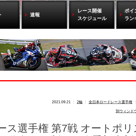
レース開催
ポイ
ト
速報
スケジュール
ラン
2021.09.21
2輪
全日本ロードレース選手権
別ウィンド
ース選手権 第7戦 オートポリ