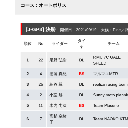
コース：オートポリス
[J-GP3]
決勝
開催日：2021/09/19
天候：Fine
路
タイ
順位
No
ライダー
チーム
ヤ
P.MU 7C GALE
1
22
尾野 弘樹
DL
SPEED
2
4
徳留 真紀
BS
マルマエMTR
3
25
細谷 翼
DL
realize racing team
4
2
小室 旭
DL
Sunny moto planni
5
11
木内 尚汰
BS
Team Plusone
高杉 奈緒
6
7
DL
Team NAOKO KT
子