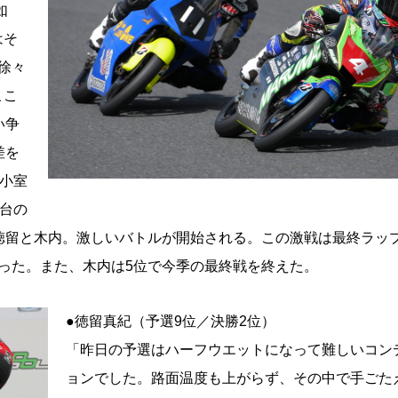
如
はそ
徐々
ここ
い争
差を
が小室
5台の
徳留と木内。激しいバトルが開始される。この激戦は最終ラッ
った。また、木内は5位で今季の最終戦を終えた。
●徳留真紀（予選9位／決勝2位）
「昨日の予選はハーフウエットになって難しいコン
ョンでした。路面温度も上がらず、その中で手ごた