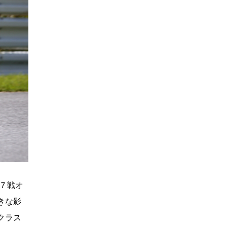
第７戦オ
きな影
クラス