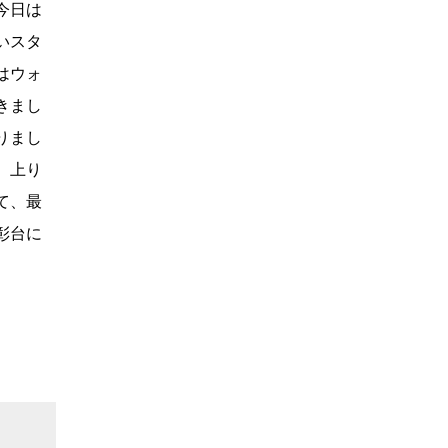
今日は
いスタ
はウォ
きまし
りまし
、上り
て、最
彰台に