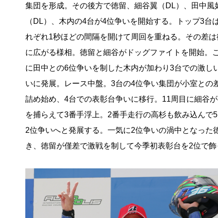
集団を形成。その後方で徳留、細谷翼（DL）、田中風
（DL）、木内の4台が4位争いを開始する。トップ3台
れぞれ1秒ほどの間隔を開けて周回を重ねる。その差は
に広がる様相。徳留と細谷がドッグファイトを開始。
に田中との6位争いを制した木内が加わり3台での激し
いに発展。レース中盤。3台の4位争い集団が小室との
詰め始め、4台での表彰台争いに移行。11周目に細谷
を捕らえて3番手浮上。2番手走行の高杉も飲み込んで
2位争いへと発展する。一気に2位争いの渦中となった
き、徳留が僅差で激戦を制して今季初表彰台を2位で飾