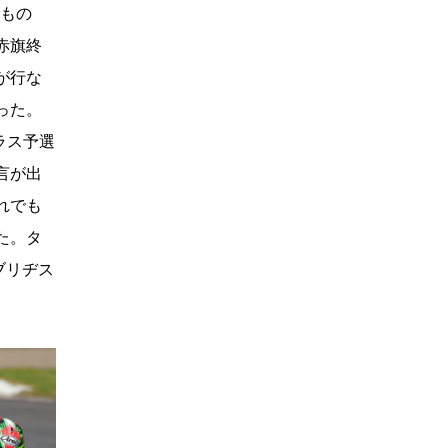
たもの
赤旗終
が行な
った。
ラス予選
言が出
れでも
た。タ
ブリヂス