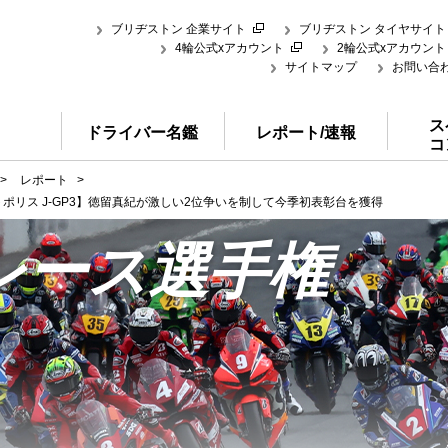
ブリヂストン 企業サイト
ブリヂストン タイヤサイト
4輪公式xアカウント
2輪公式xアカウント
サイトマップ
お問い合
ス
ドライバー名鑑
レポート/速報
コ
>
レポート
>
トポリス J-GP3】徳留真紀が激しい2位争いを制して今季初表彰台を獲得
レース選手権