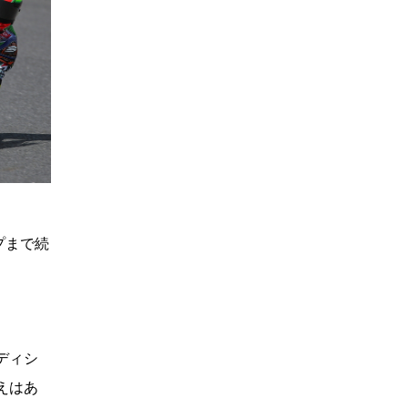
プまで続
ディシ
えはあ