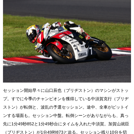
セッション開始早々に山口辰也（ブリヂストン）のマシンがストッ
プ。すでに今季のチャンピオンを獲得している中須賀克行（ブリヂ
ストン）が転倒と、波乱の予選セッション。途中、全車がピットイ
ンする場面も。セッション中盤。転倒シーンがありながらも、真っ
先に1分49秒852と1分49秒台にタイムを入れた中須賀。加賀山就臣
（ブリヂストン）が1分49秒873と迫る。セッション残り10分を切