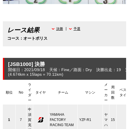
レース結果
決勝
予選
コース：オートポリス
[JSB1000]
決勝
開催日：2021/09/18
天候：Fine
路面：Dry
決勝出走：19
完
(4.674
km
x 15laps = 70.11
km
)
ラ
メ
周
イ
ー
ベス
順位
No
タイヤ
チーム
マシン
回
ダ
カ
タイ
数
ー
ー
中
須
YAMAHA
ヤ
1
7
賀
FACTORY
YZF-R1
マ
15
克
RACING TEAM
ハ