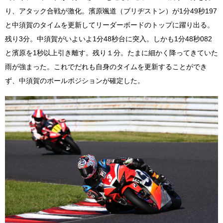
り、アタック合戦が激化。濱原颯道（ブリヂストン）が1分49秒197
と中須賀のタイムを更新してリーダーボードのトップに躍り出る。
残り3分。中須賀がいよいよ1分48秒台に突入。しかも1分48秒082
と濱原を1秒以上引き離す。残り１分。たまに細かく降ってきていた
雨が強まった。これでだれも自身のタイムを更新することができ
ず、中須賀のポールポジションが確定した。