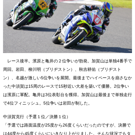
レース後半。濱原と亀井の２位争いが勃発。加賀山は単独4番手で
周回。岩田、柳川明（ブリヂストン）、秋吉耕佑（ブリヂスト
ン）、名越が激しい5位争いを展開。最後までハイペースを崩さなか
った中須賀は15周のレースで15秒近い大差を築いて優勝。2位争い
は濱原に軍配。亀井は3位表彰台を獲得。加賀山は最後まで単独走行
で4位フィニッシュ。5位争いは岩田が制した。
中須賀克行（予選１位／決勝１位）
「予選では路面温度が25度から26度くらいだったのですが、決勝で
は44度から45度くらいにいきなり上がりました。そんな状況でもタ