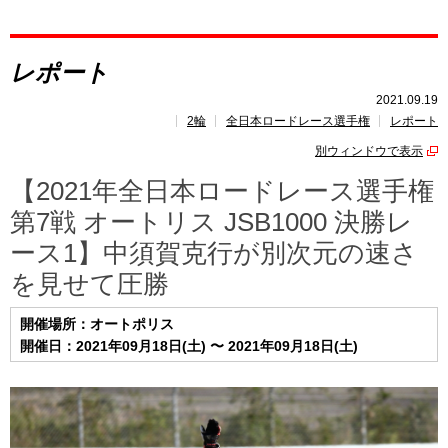
レポート
レポート
速報
2021.09.19
2輪
全日本ロードレース選手権
レポート
レース開催
スケジュール
別ウィンドウで表示
ポイント
ランキング
【2021年全日本ロードレース選手権
第7戦 オートリス JSB1000 決勝レ
ース1】中須賀克行が別次元の速さ
を見せて圧勝
開催場所：オートポリス
開催日：2021年09月18日(土) 〜 2021年09月18日(土)