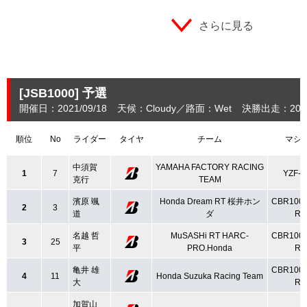
さらに見る
[JSB1000]
予選
開催日：2021/09/18
天候：Cloudy
路面：Wet
決勝出走：20
順位
No
ライダー
タイヤ
チーム
マシ
中須賀
YAMAHA FACTORY RACING
1
7
YZF-R
克行
TEAM
濱原 颯
Honda Dream RT 桜井ホン
CBR100
2
3
道
ダ
R
名越 哲
MuSASHi RT HARC-
CBR100
3
25
平
PRO.Honda
R
亀井 雄
CBR100
4
11
Honda Suzuka Racing Team
大
R
加賀山