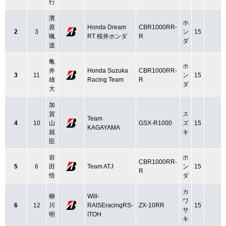
行
濱
ホ
原
Honda Dream
CBR1000RR-
2
3
ン
15
颯
RT 桜井ホンダ
R
ダ
道
亀
ホ
井
Honda Suzuka
CBR1000RR-
3
11
ン
15
雄
Racing Team
R
ダ
大
加
賀
ス
Team
4
10
山
GSX-R1000
ズ
15
KAGAYAMA
就
キ
臣
岩
ホ
CBR1000RR-
5
6
田
Team ATJ
ン
15
R
悟
ダ
カ
柳
Will-
ワ
6
12
川
RAISEracingRS-
ZX-10RR
15
サ
明
ITOH
キ