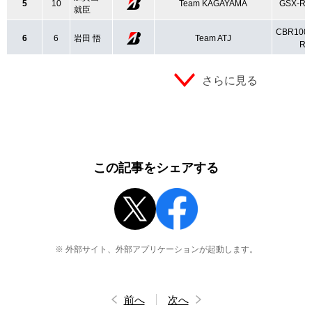
5
10
Team KAGAYAMA
GSX-R1
就臣
CBR100
6
6
岩田 悟
Team ATJ
R
さらに見る
この記事をシェアする
※ 外部サイト、外部アプリケーションが起動します。
前へ
次へ