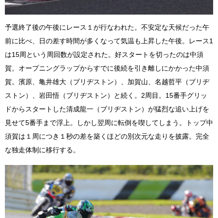
予選終了後の午後にレース１が行なわれた。不安定な天候だった午
前に比べ、日の差す時間が多くなって気温も上昇した午後。レース1
は15周という周回数が設定された。好スタートを切ったのは中須
賀。オープニングラップからすでに後続を引き離しにかかった中須
賀。濱原、亀井雄大（ブリヂストン）、加賀山、名越哲平（ブリヂ
ストン）、岩田悟（ブリヂストン）と続く。2周目。15番手グリッ
ドからスタートした清成龍一（ブリヂストン）が猛烈な追い上げを
見せて5番手まで浮上。しかし翌周に転倒を喫してしまう。トップ中
須賀は１周につき１秒の差を築くほどの別次元な走りを披露。完全
な独走体制に移行する。