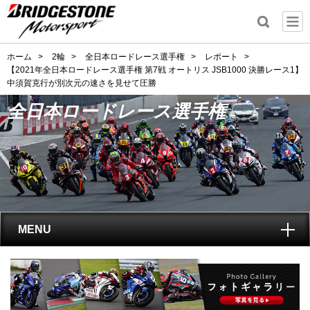
ホーム
>
2輪
>
全日本ロードレース選手権
>
レポート
>
【2021年全日本ロードレース選手権 第7戦 オートリス JSB1000 決勝レース1】
中須賀克行が別次元の速さを見せて圧勝
全日本ロードレース選手権
MENU
トップ
全日本ロードレース選手権
とは?