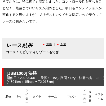
きてからは、特に後半も安定しました。コントロール性も落ちるこ
となく、最後までいいリズム刻めました。明日もコンディションが
変化すると思いますが、ブリヂストンタイヤは幅広いので安心して
レースに挑みたいです」
レース結果
決勝
予選
コース：モビリティリゾートもてぎ
[JSB1000]
決勝
開催日：2023/04/01
天候：Fine
路面：Dry
決勝出走：25
完
(4.801
km
x 15laps = 72.015
km
)
ラ
メ
周
イ
ー
ベスト
順位
No
タイヤ
チーム
マシン
回
ダ
カ
イム
数
ー
ー