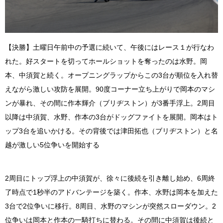
【決勝】土曜日午前中の予選に続いて、午後にはレース１が行なわ
れた。好スタートを切ってホールショットを奪ったのは水野。岡
本、中須賀と続く。オープニングラップからこの3台が順位を入れ替
えながら激しい攻防を展開。90度コーナー立ち上がりで岡本のマシ
ンが暴れ、その間に作本輝介（ブリヂストン）が3番手浮上。2周目
以降は中須賀、水野、作本の3台がドッグファイトを展開。岡本はト
ップ3台を追いかける。その背後では津田拓也（ブリヂストン）と名
越が激しい5位争いを開始する
2周目にトップ浮上の中須賀が、徐々に後続を引き離し始め、6周終
了時点で1秒半のアドバンテージを築く。作本、水野は岡本を加えた
3台で2位争いに移行。8周目、水野のマシンが突然スローダウン。2
位争いは岡本と作本の一騎打ちに替わる。その間に中須賀は後続と