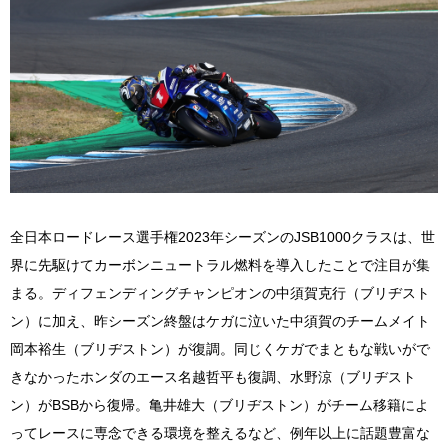
全日本ロードレース選手権2023年シーズンのJSB1000クラスは、世
界に先駆けてカーボンニュートラル燃料を導入したことで注目が集
まる。ディフェンディングチャンピオンの中須賀克行（ブリヂスト
ン）に加え、昨シーズン終盤はケガに泣いた中須賀のチームメイト
岡本裕生（ブリヂストン）が復調。同じくケガでまともな戦いがで
きなかったホンダのエース名越哲平も復調、水野涼（ブリヂスト
ン）がBSBから復帰。亀井雄大（ブリヂストン）がチーム移籍によ
ってレースに専念できる環境を整えるなど、例年以上に話題豊富な