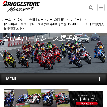
ホーム
>
2輪
>
全日本ロードレース選手権
>
レポート
>
【2023年全日本ロードレース選手権 第1戦 もてぎ JSB1000レース1】中須賀克
行が開幕戦を制す
全日本ロードレース選手権
MENU
トップ
全日本ロードレース選手権
とは?