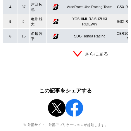
津田 拓
4
37
AutoRace Ube Racing Team
GSX-R1
也
亀井 雄
YOSHIMURA SUZUKI
5
5
GSX-R1
大
RIDEWIN
名越 哲
CBR100
6
15
SDG Honda Racing
平
R
さらに見る
この記事をシェアする
※ 外部サイト、外部アプリケーションが起動します。