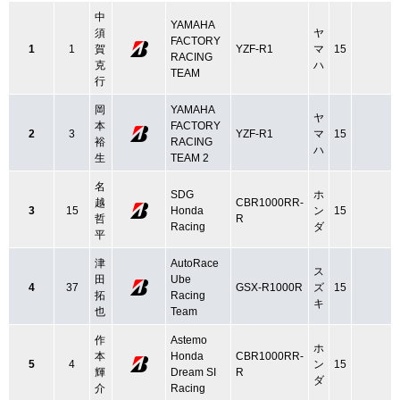
中
YAMAHA
須
ヤ
FACTORY
1
1
賀
YZF-R1
マ
15
RACING
克
ハ
TEAM
行
岡
YAMAHA
ヤ
本
FACTORY
2
3
YZF-R1
マ
15
裕
RACING
ハ
生
TEAM 2
名
SDG
ホ
越
CBR1000RR-
3
15
Honda
ン
15
哲
R
Racing
ダ
平
津
AutoRace
ス
田
Ube
4
37
GSX-R1000R
ズ
15
拓
Racing
キ
也
Team
作
Astemo
ホ
本
Honda
CBR1000RR-
5
4
ン
15
輝
Dream SI
R
ダ
介
Racing