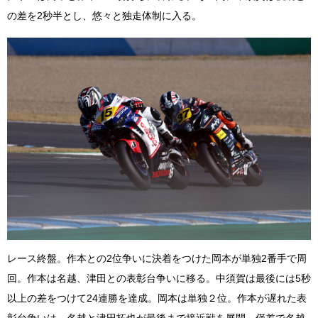
の差を2秒半とし、悠々と独走体制に入る。
レース終盤。作本との2位争いに決着をつけた岡本が単独2番手で周
回。作本は名越、津田との表彰台争いに移る。中須賀は最後には5秒
以上の差をつけて24連勝を達成。岡本は単独２位。作本が遅れた表
彰台争いは、名越と津田拓也が最後まで接近戦を展開。僅差で名越