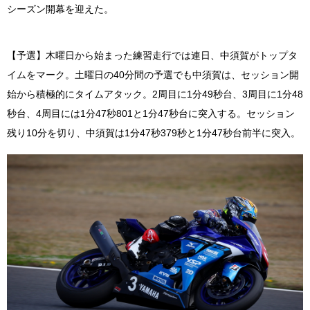
シーズン開幕を迎えた。
【予選】木曜日から始まった練習走行では連日、中須賀がトップタ
イムをマーク。土曜日の40分間の予選でも中須賀は、セッション開
始から積極的にタイムアタック。2周目に1分49秒台、3周目に1分48
秒台、4周目には1分47秒801と1分47秒台に突入する。セッション
残り10分を切り、中須賀は1分47秒379秒と1分47秒台前半に突入。