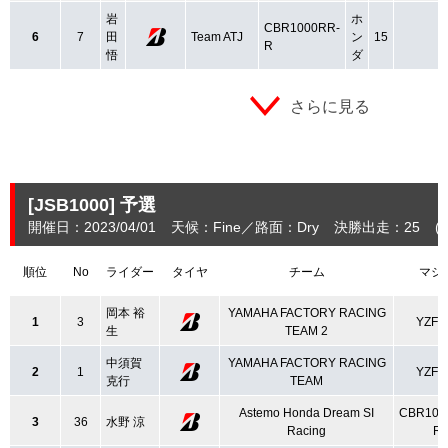
岩
ホ
CBR1000RR-
6
7
田
Team ATJ
ン
15
R
悟
ダ
さらに見る
[JSB1000]
予選
開催日：2023/04/01
天候：Fine
路面：Dry
決勝出走：25
(
順位
No
ライダー
タイヤ
チーム
マシ
岡本 裕
YAMAHA FACTORY RACING
1
3
YZF-
生
TEAM 2
中須賀
YAMAHA FACTORY RACING
2
1
YZF-
克行
TEAM
Astemo Honda Dream SI
CBR100
3
36
水野 涼
Racing
R