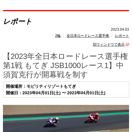
レポート
レポート
速報
2023.04.03
2輪
全日本ロードレース選手権
レポート
レース開催
スケジュール
別ウィンドウで表示
ポイント
ランキング
【2023年全日本ロードレース選手権
第1戦 もてぎ JSB1000レース1】中
須賀克行が開幕戦を制す
開催場所：モビリティリゾートもてぎ
開催日：2023年04月01日(土) 〜 2023年04月01日(土)