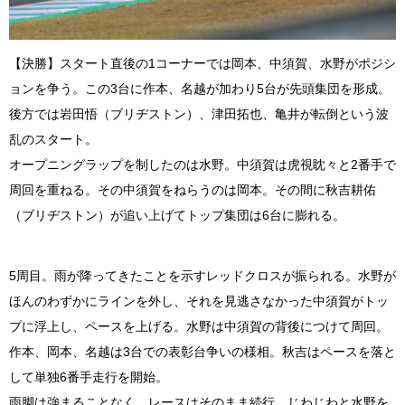
【決勝】スタート直後の1コーナーでは岡本、中須賀、水野がポジシ
ョンを争う。この3台に作本、名越が加わり5台が先頭集団を形成。
後方では岩田悟（ブリヂストン）、津田拓也、亀井が転倒という波
乱のスタート。
オープニングラップを制したのは水野。中須賀は虎視眈々と2番手で
周回を重ねる。その中須賀をねらうのは岡本。その間に秋吉耕佑
（ブリヂストン）が追い上げてトップ集団は6台に膨れる。
5周目。雨が降ってきたことを示すレッドクロスが振られる。水野が
ほんのわずかにラインを外し、それを見逃さなかった中須賀がトッ
プに浮上し、ペースを上げる。水野は中須賀の背後につけて周回。
作本、岡本、名越は3台での表彰台争いの様相。秋吉はペースを落と
して単独6番手走行を開始。
雨脚は強まることなく、レースはそのまま続行。じわじわと水野を