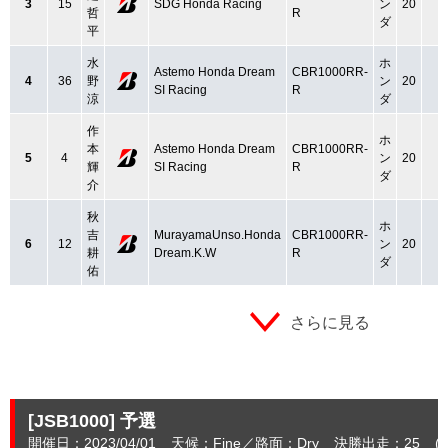
3
15
SDG Honda Racing
ン
20
哲
R
ダ
平
水
ホ
Astemo Honda Dream
CBR1000RR-
4
36
野
ン
20
SI Racing
R
涼
ダ
作
ホ
本
Astemo Honda Dream
CBR1000RR-
5
4
ン
20
輝
SI Racing
R
ダ
介
秋
ホ
吉
MurayamaUnso.Honda
CBR1000RR-
6
12
ン
20
耕
Dream.K.W
R
ダ
佑
さらに見る
[JSB1000]
予選
開催日：2023/04/01
天候：Fine
路面：Dry
決勝出走：25
(