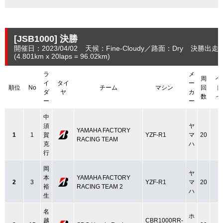
[JSB1000]
決勝
開催日：2023/04/02
天候：Fine-Cloudy
路面：Dry
決勝出走：
(4.801
km
x 20laps = 96.02
km
)
ラ
メ
周
ベ
イ
タイ
ー
順位
No
チーム
マシン
回
ト
ダ
ヤ
カ
数
イ
ー
ー
中
須
ヤ
YAMAHA FACTORY
1
1
賀
YZF-R1
マ
20
RACING TEAM
克
ハ
行
岡
ヤ
本
YAMAHA FACTORY
2
3
YZF-R1
マ
20
裕
RACING TEAM 2
ハ
生
名
ホ
越
CBR1000RR-