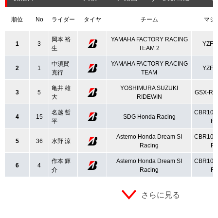
順位
No
ライダー
タイヤ
チーム
マシ
岡本 裕
YAMAHA FACTORY RACING
1
3
YZF-
生
TEAM 2
中須賀
YAMAHA FACTORY RACING
2
1
YZF-
克行
TEAM
亀井 雄
YOSHIMURA SUZUKI
3
5
GSX-R1
大
RIDEWIN
名越 哲
CBR100
4
15
SDG Honda Racing
平
R
Astemo Honda Dream SI
CBR100
5
36
水野 涼
Racing
R
作本 輝
Astemo Honda Dream SI
CBR100
6
4
介
Racing
R
さらに見る