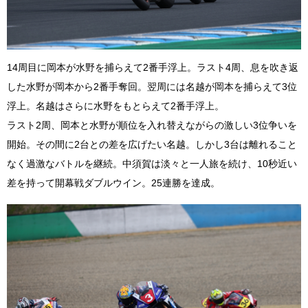
14周目に岡本が水野を捕らえて2番手浮上。ラスト4周、息を吹き返
した水野が岡本から2番手奪回。翌周には名越が岡本を捕らえて3位
浮上。名越はさらに水野をもとらえて2番手浮上。
ラスト2周、岡本と水野が順位を入れ替えながらの激しい3位争いを
開始。その間に2台との差を広げたい名越。しかし3台は離れること
なく過激なバトルを継続。中須賀は淡々と一人旅を続け、10秒近い
差を持って開幕戦ダブルウイン。25連勝を達成。