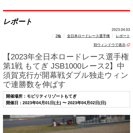
レポート
レポート
速報
2023.04.03
2輪
全日本ロードレース選手権
レポート
レース開催
スケジュール
別ウィンドウで表示
ポイント
ランキング
【2023年全日本ロードレース選手権
第1戦 もてぎ JSB1000レース2】中
須賀克行が開幕戦ダブル独走ウィン
で連勝数を伸ばす
開催場所：モビリティリゾートもてぎ
開催日：2023年04月01日(土) 〜 2023年04月02日(日)