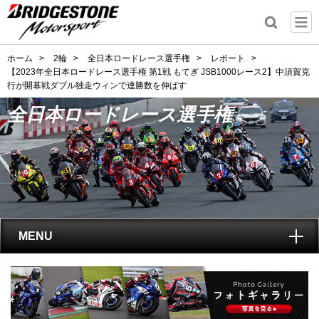
ホーム
>
2輪
>
全日本ロードレース選手権
>
レポート
>
【2023年全日本ロードレース選手権 第1戦 もてぎ JSB1000レース2】中須賀克
行が開幕戦ダブル独走ウィンで連勝数を伸ばす
全日本ロードレース選手権
MENU
トップ
全日本ロードレース選手権
とは?