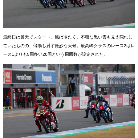
最終日は曇天でスタート。風は冷たく、不穏な黒い雲も見え隠れし
ていたものの、薄陽も射す微妙な天候。最高峰クラスのレース2はレ
ース1よりも5周多い20周という周回数が設定された。