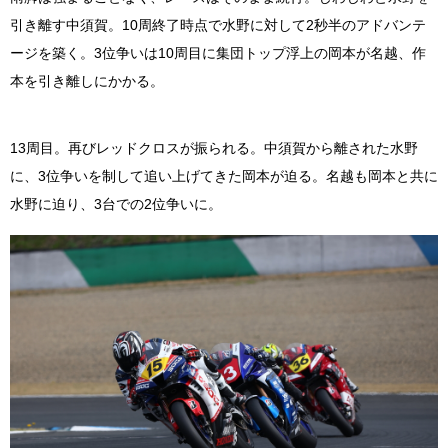
引き離す中須賀。10周終了時点で水野に対して2秒半のアドバンテ
ージを築く。3位争いは10周目に集団トップ浮上の岡本が名越、作
本を引き離しにかかる。
13周目。再びレッドクロスが振られる。中須賀から離された水野
に、3位争いを制して追い上げてきた岡本が迫る。名越も岡本と共に
水野に迫り、3台での2位争いに。