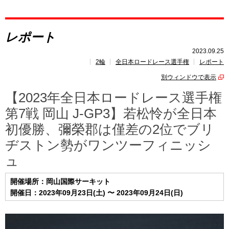
レポート
レポート
速報
2023.09.25
2輪
全日本ロードレース選手権
レポート
レース開催
スケジュール
別ウィンドウで表示
ポイント
ランキング
【2023年全日本ロードレース選手権
第7戦 岡山 J-GP3】若松怜が全日本
初優勝、彌榮郡は僅差の2位でブリ
ヂストン勢がワンツーフィニッシ
ュ
開催場所：岡山国際サーキット
開催日：2023年09月23日(土) 〜 2023年09月24日(日)