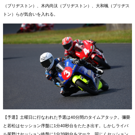
（ブリヂストン）、木内尚汰（ブリヂストン）、大和颯（ブリヂス
トン）らが気合いを入れる。
【予選】土曜日に行なわれた予選は40分間のタイムアタック。彌榮
と若松はセッション序盤に1分40秒台をたたき出す。しかしライバ
ル尾野はセッション終盤に1分39秒台をマーク。同じくセッション