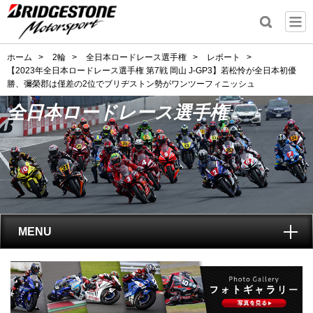
ホーム
>
2輪
>
全日本ロードレース選手権
>
レポート
>
【2023年全日本ロードレース選手権 第7戦 岡山 J-GP3】若松怜が全日本初優
勝、彌榮郡は僅差の2位でブリヂストン勢がワンツーフィニッシュ
全日本ロードレース選手権
MENU
トップ
全日本ロードレース選手権
とは?