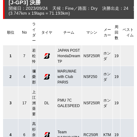
[J-GP3]
決勝
開催日：2023/09/24
天候：Fine
路面：Dry
決勝出走：24
完
(3.747
km
x 19laps = 71.193
km
)
ラ
周
イ
メー
ベスト
順位
No
タイヤ
チーム
マシン
回
ダ
カー
イム
数
ー
若
JAPAN POST
ホン
1
7
松
HondaDream
NSF250R
19
ダ
怜
TP
彌
MARUMAE
ホン
2
4
榮
with Club
NSF250
19
ダ
郡
PARIS
上
江
P.MU 7C
ホン
3
17
洲
DL
NSF250R
19
GALESPEED
ダ
葵
要
高
杉
Team
4
6
奈
RC250R
KTM
19