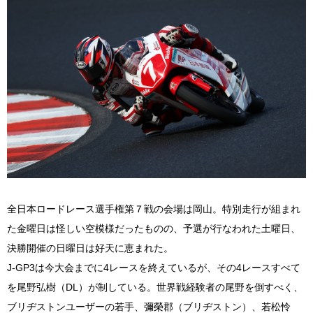
全日本ロードレース選手権第７戦の会場は岡山。特別走行が組まれ
た金曜日は怪しい空模様だったものの、予選が行なわれた土曜日、
決勝開催の日曜日は好天に恵まれた。
J-GP3は今大会までに4レースを終えているが、その4レースすべて
を尾野弘樹（DL）が制している。世界戦経験者の尾野を倒すべく、
ブリヂストンユーザーの若手、彌榮郡（ブリヂストン）、若松怜