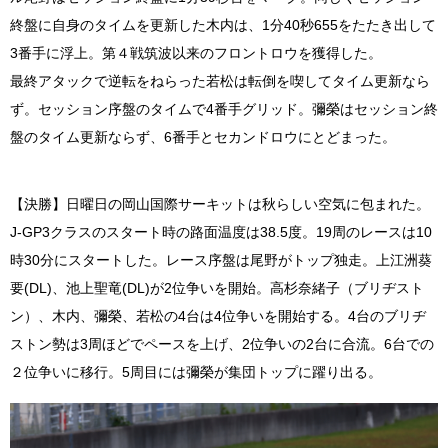
終盤に自身のタイムを更新した木内は、1分40秒655をたたき出して
3番手に浮上。第４戦筑波以来のフロントロウを獲得した。
最終アタックで逆転をねらった若松は転倒を喫してタイム更新なら
ず。セッション序盤のタイムで4番手グリッド。彌榮はセッション終
盤のタイム更新ならず、6番手とセカンドロウにとどまった。
【決勝】日曜日の岡山国際サーキットは秋らしい空気に包まれた。
J-GP3クラスのスタート時の路面温度は38.5度。19周のレースは10
時30分にスタートした。レース序盤は尾野がトップ独走。上江洲葵
要(DL)、池上聖竜(DL)が2位争いを開始。高杉奈緒子（ブリヂスト
ン）、木内、彌榮、若松の4台は4位争いを開始する。4台のブリヂ
ストン勢は3周ほどでペースを上げ、2位争いの2台に合流。6台での
２位争いに移行。5周目には彌榮が集団トップに躍り出る。