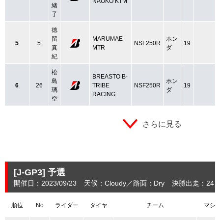
NAOKO KTM
緒
子
徳
留
MARUMAE
ホン
5
5
NSF250R
19
真
MTR
ダ
紀
松
BREASTO B-
島
ホン
6
26
TRIBE
NSF250R
19
璃
ダ
RACING
空
さらに見る
[J-GP3]
予選
開催日：2023/09/23
天候：Cloudy
路面：Dry
決勝出走：24
順位
No
ライダー
タイヤ
チーム
マシ