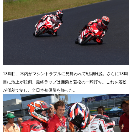
13周目、木内がマシントラブルに見舞われて戦線離脱。さらに18周
目に池上が転倒。最終ラップは彌榮と若松の一騎打ち。これを若松
が僅差で制し、全日本初優勝を飾った。