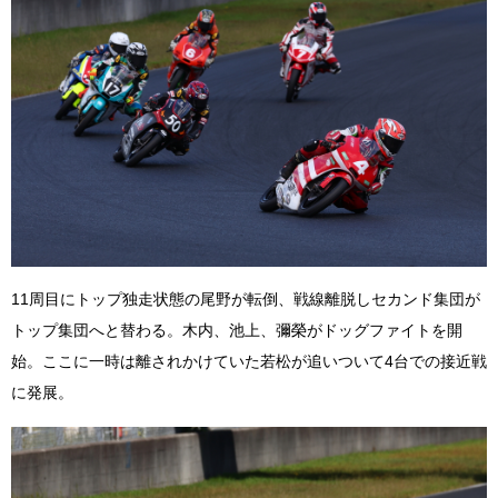
11周目にトップ独走状態の尾野が転倒、戦線離脱しセカンド集団が
トップ集団へと替わる。木内、池上、彌榮がドッグファイトを開
始。ここに一時は離されかけていた若松が追いついて4台での接近戦
に発展。