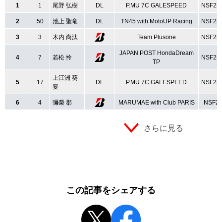
1
1
尾野 弘樹
DL
P.MU 7C GALESPEED
NSF25
2
50
池上 聖竜
DL
TN45 with MotoUP Racing
NSF25
3
3
木内 尚汰
Team Plusone
NSF25
JAPAN POST HondaDream
4
7
若松 怜
NSF25
TP
上江洲 葵
5
17
DL
P.MU 7C GALESPEED
NSF25
要
6
4
彌榮 郡
MARUMAE with Club PARIS
NSF25
さらに見る
この記事をシェアする