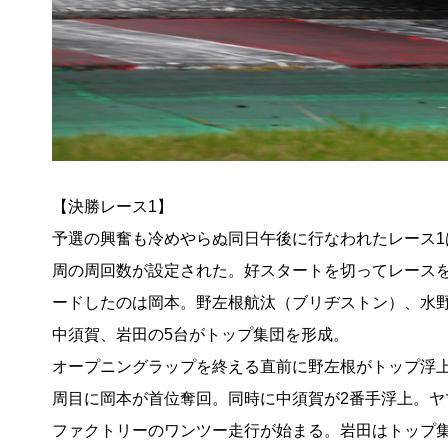
【決勝レース1】
予選の興奮も冷めやらぬ同日午後に行なわれたレース1
周の周回数が設定された。好スタートを切ってレース
ードしたのは岡本。野左根航汰（ブリヂストン）、水
中須賀、岩田の5台がトップ集団を形成。
オープニングラップを終える直前に野左根がトップ浮上
周目に岡本が首位奪回。同時に中須賀が2番手浮上。ヤ
ファクトリーのワンツー走行が始まる。岩田はトップ