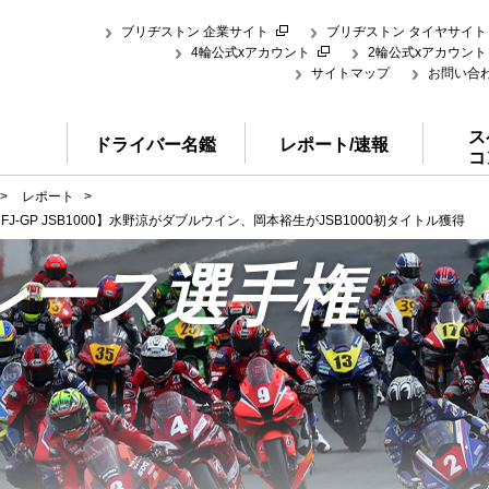
ブリヂストン 企業サイト
ブリヂストン タイヤサイト
4輪公式xアカウント
2輪公式xアカウント
サイトマップ
お問い合
ス
ドライバー名鑑
レポート/速報
コ
>
レポート
>
FJ-GP JSB1000】水野涼がダブルウイン、岡本裕生がJSB1000初タイトル獲得
レース選手権