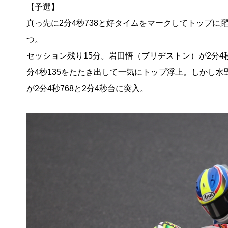
【予選】
真っ先に2分4秒738と好タイムをマークしてトップに
つ。
セッション残り15分。岩田悟（ブリヂストン）が2分4
分4秒135をたたき出して一気にトップ浮上。しかし
が2分4秒768と2分4秒台に突入。