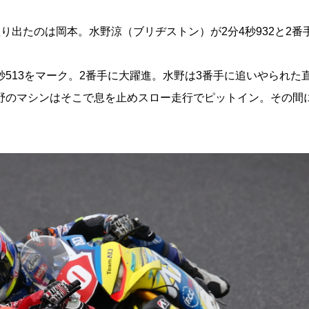
躍り出たのは岡本。水野涼（ブリヂストン）が2分4秒932と2番
秒513をマーク。2番手に大躍進。水野は3番手に追いやられた
水野のマシンはそこで息を止めスロー走行でピットイン。その間