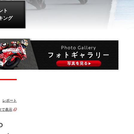
ント
キング
レポート
ウで表示
P