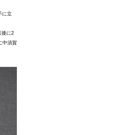
手に立
直後に2
に中須賀