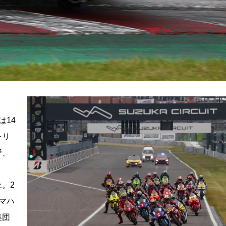
は14
をリ
野、
。2
マハ
集団