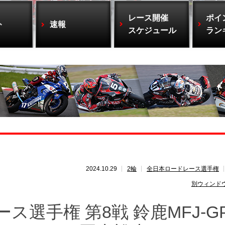
レース開催
ポイ
ト
速報
スケジュール
ラン
2024.10.29
2輪
全日本ロードレース選手権
別ウィンド
ス選手権 第8戦 鈴鹿MFJ-G