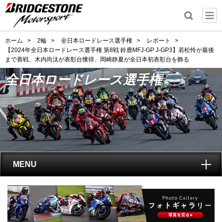
ホーム
>
2輪
>
全日本ロードレース選手権
>
レポート
>
【2024年全日本ロードレース選手権 第8戦 鈴鹿MFJ-GP J-GP3】若松怜が最後
まで善戦、木内尚汰が表彰台獲得、岡崎静夏が全日本初表彰台を飾る
全日本ロードレース選手権
MENU
トップ
全日本ロードレース選手権
とは?