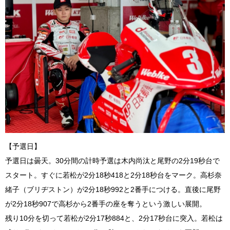
【予選日】
予選日は曇天。30分間の計時予選は木内尚汰と尾野の2分19秒台で
スタート。すぐに若松が2分18秒418と2分18秒台をマーク。高杉奈
緒子（ブリヂストン）が2分18秒992と2番手につける。直後に尾野
が2分18秒907で高杉から2番手の座を奪うという激しい展開。
残り10分を切って若松が2分17秒884と、2分17秒台に突入。若松は