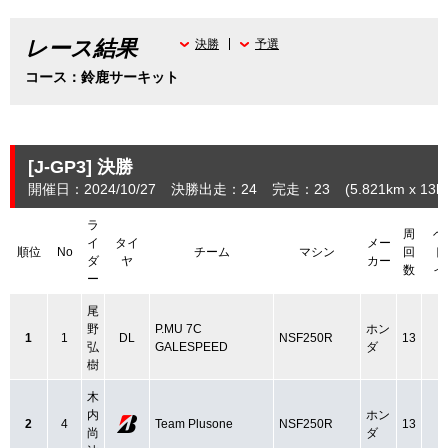
レース結果
決勝
予選
コース：鈴鹿サーキット
[J-GP3]
決勝
開催日：2024/10/27
決勝出走：24
完走：23
(5.821
km
x 13la
ラ
周
ベ
イ
タイ
メー
順位
No
チーム
マシン
回
ト
ダ
ヤ
カー
数
イ
ー
尾
野
P.MU 7C
ホン
1
1
DL
NSF250R
13
弘
GALESPEED
ダ
樹
木
内
ホン
2
4
Team Plusone
NSF250R
13
尚
ダ