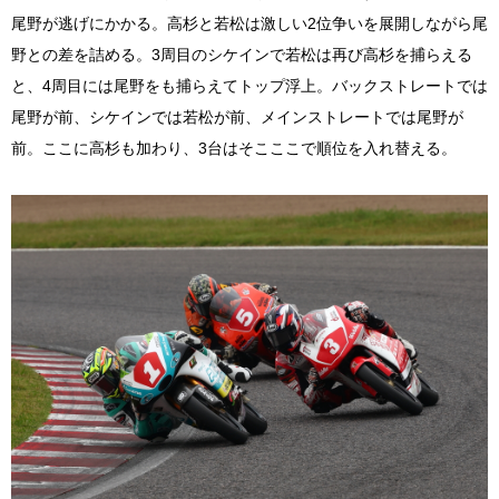
尾野が逃げにかかる。高杉と若松は激しい2位争いを展開しながら尾
野との差を詰める。3周目のシケインで若松は再び高杉を捕らえる
と、4周目には尾野をも捕らえてトップ浮上。バックストレートでは
尾野が前、シケインでは若松が前、メインストレートでは尾野が
前。ここに高杉も加わり、3台はそこここで順位を入れ替える。