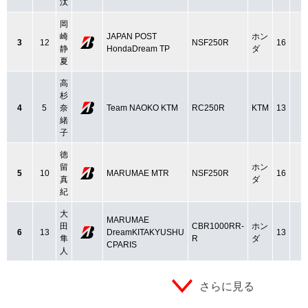
汰
岡
崎
JAPAN POST
ホン
3
12
NSF250R
16
静
HondaDream TP
ダ
夏
高
杉
4
5
奈
Team NAOKO KTM
RC250R
KTM
13
緒
子
徳
留
ホン
5
10
MARUMAE MTR
NSF250R
16
真
ダ
紀
大
MARUMAE
田
CBR1000RR-
ホン
6
13
DreamKITAKYUSHU
13
隼
R
ダ
CPARIS
人
さらに見る