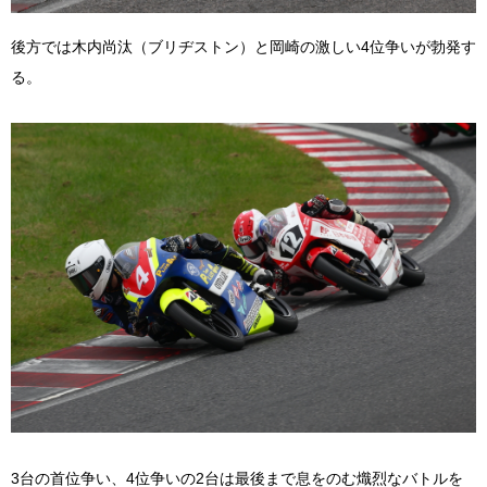
後方では木内尚汰（ブリヂストン）と岡崎の激しい4位争いが勃発す
る。
3台の首位争い、4位争いの2台は最後まで息をのむ熾烈なバトルを