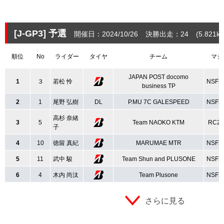
[J-GP3]
予選
開催日：2024/10/26
決勝出走：24
(5.821
k
順位
No
ライダー
タイヤ
チーム
マシ
JAPAN POST docomo
1
３
若松 怜
NSF2
business TP
2
1
尾野 弘樹
DL
P.MU 7C GALESPEED
NSF2
高杉 奈緒
3
5
Team NAOKO KTM
RC25
子
4
10
徳留 真紀
MARUMAE MTR
NSF2
5
11
武中 駿
Team Shun and PLUSONE
NSF2
6
4
木内 尚汰
Team Plusone
NSF2
さらに見る