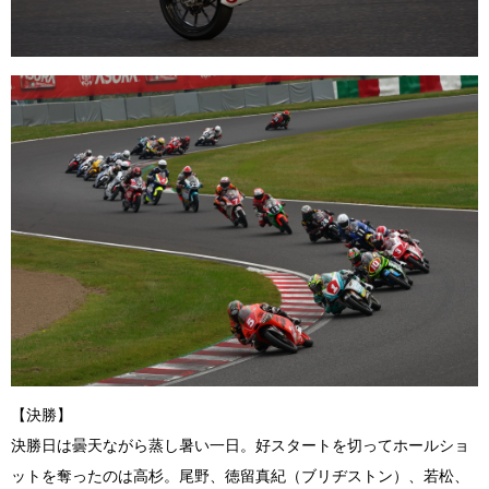
【決勝】
決勝日は曇天ながら蒸し暑い一日。好スタートを切ってホールショ
ットを奪ったのは高杉。尾野、徳留真紀（ブリヂストン）、若松、