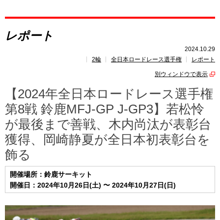
レポート
レポート
速報
2024.10.29
2輪
全日本ロードレース選手権
レポート
レース開催
スケジュール
別ウィンドウで表示
ポイント
ランキング
【2024年全日本ロードレース選手権
第8戦 鈴鹿MFJ-GP J-GP3】若松怜
が最後まで善戦、木内尚汰が表彰台
獲得、岡崎静夏が全日本初表彰台を
飾る
開催場所：鈴鹿サーキット
開催日：2024年10月26日(土) 〜 2024年10月27日(日)