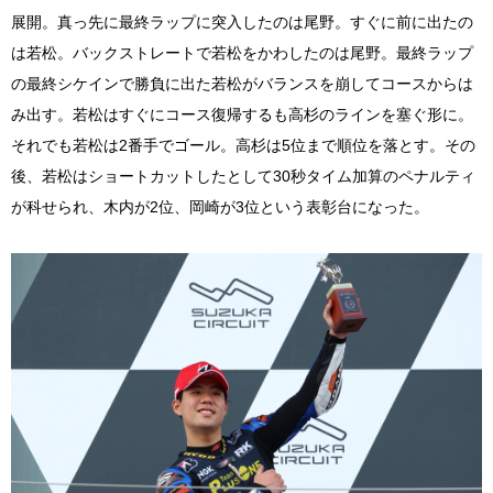
展開。真っ先に最終ラップに突入したのは尾野。すぐに前に出たの
は若松。バックストレートで若松をかわしたのは尾野。最終ラップ
の最終シケインで勝負に出た若松がバランスを崩してコースからは
み出す。若松はすぐにコース復帰するも高杉のラインを塞ぐ形に。
それでも若松は2番手でゴール。高杉は5位まで順位を落とす。その
後、若松はショートカットしたとして30秒タイム加算のペナルティ
が科せられ、木内が2位、岡崎が3位という表彰台になった。