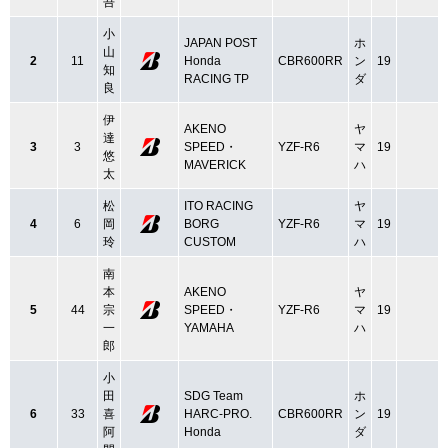
吾
小
JAPAN POST
ホ
山
2
11
Honda
CBR600RR
ン
19
知
RACING TP
ダ
良
伊
AKENO
ヤ
達
3
3
SPEED・
YZF-R6
マ
19
悠
MAVERICK
ハ
太
松
ITO RACING
ヤ
4
6
岡
BORG
YZF-R6
マ
19
玲
CUSTOM
ハ
南
本
AKENO
ヤ
5
44
宗
SPEED・
YZF-R6
マ
19
一
YAMAHA
ハ
郎
小
田
SDG Team
ホ
6
33
喜
HARC‐PRO.
CBR600RR
ン
19
阿
Honda
ダ