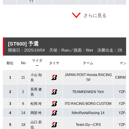
門
さらに見る
[ST600]
予選
開催日：2025/10/04
天候：Rain
路面：Wet
決勝出走：28
(
ライダ
順位
No
タイヤ
チーム
マシ
ー
小山 知
JAPAN POST Honda RACING
1
11
CBR60
良
TP
長尾 健
2
2
TEAMKENKEN Ytch
YZF-R
吾
3
6
松岡 玲
ITO RACING BORG CUSTOM
YZF-R
4
14
岡部 怜
NitroRyotaRacing 14
YZF-R
山口 辰
5
18
Team t2y―CRS
YZF-R
也