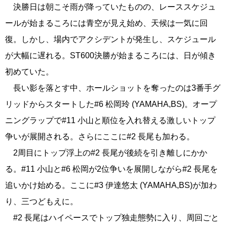
決勝日は朝こそ雨が降っていたものの、レーススケジュ
ールが始まるころには青空が見え始め、天候は一気に回
復。しかし、場内でアクシデントが発生し、スケジュール
が大幅に遅れる。ST600決勝が始まるころには、日が傾き
初めていた。
長い影を落とす中、ホールショットを奪ったのは3番手グ
リッドからスタートした#6 松岡玲 (YAMAHA,BS)。オープ
ニングラップで#11 小山と順位を入れ替える激しいトップ
争いが展開される。さらにここに#2 長尾も加わる。
2周目にトップ浮上の#2 長尾が後続を引き離しにかか
る。#11 小山と#6 松岡が2位争いを展開しながら#2 長尾を
追いかけ始める。ここに#3 伊達悠太 (YAMAHA,BS)が加わ
り、三つどもえに。
#2 長尾はハイペースでトップ独走態勢に入り、周回ごと