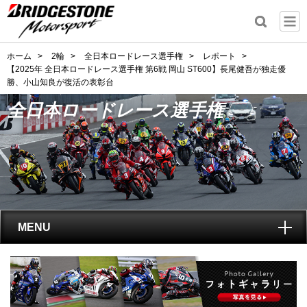
ホーム
>
2輪
>
全日本ロードレース選手権
>
レポート
>
【2025年 全日本ロードレース選手権 第6戦 岡山 ST600】長尾健吾が独走優
勝、小山知良が復活の表彰台
全日本ロードレース選手権
MENU
トップ
全日本ロードレース選手権
とは?