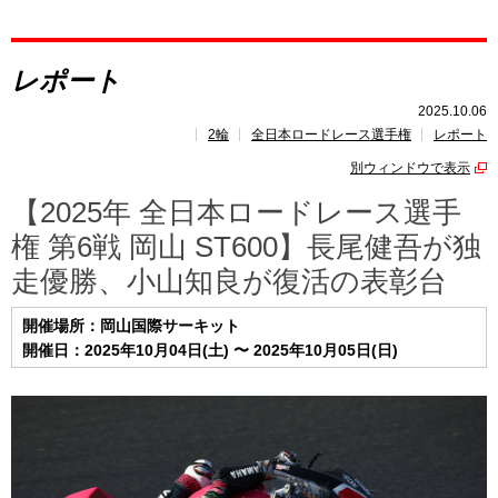
レポート
レポート
速報
2025.10.06
2輪
全日本ロードレース選手権
レポート
レース開催
スケジュール
別ウィンドウで表示
ポイント
ランキング
【2025年 全日本ロードレース選手
権 第6戦 岡山 ST600】長尾健吾が独
走優勝、小山知良が復活の表彰台
開催場所：岡山国際サーキット
開催日：2025年10月04日(土) 〜 2025年10月05日(日)