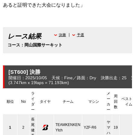
あると証明できた大会になりました」
レース結果
決勝
予選
コース：岡山国際サーキット
[ST600]
決勝
開催日：2025/10/05
天候：Fine
路面：Dry
決勝出走：25
完
(3.747
km
x 19laps = 71.193
km
)
ラ
メ
周
イ
ー
ベスト
順位
No
タイヤ
チーム
マシン
回
ダ
カ
イム
数
ー
ー
長
ヤ
尾
TEAMKENKEN
1
2
YZF-R6
マ
19
健
Ytch
ハ