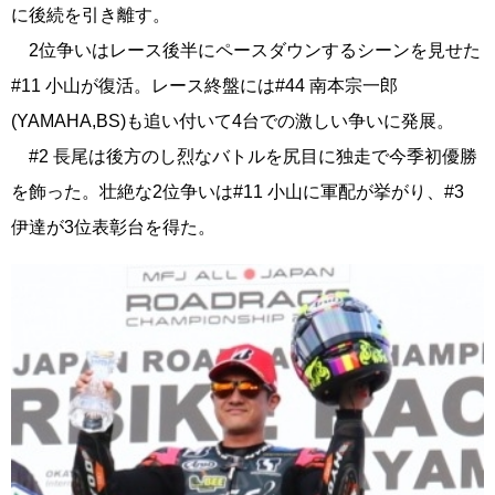
に後続を引き離す。
2位争いはレース後半にペースダウンするシーンを見せた
#11 小山が復活。レース終盤には#44 南本宗一郎
(YAMAHA,BS)も追い付いて4台での激しい争いに発展。
#2 長尾は後方のし烈なバトルを尻目に独走で今季初優勝
を飾った。壮絶な2位争いは#11 小山に軍配が挙がり、#3
伊達が3位表彰台を得た。