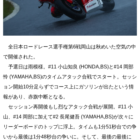
全日本ロードレース選手権第6戦岡山は秋めいた空気の中
で開催された。
予選日は雨模様。#11 小山知良 (HONDA,BS)と#14 岡部
怜 (YAMAHA,BS)のタイムアタック合戦でスタート。セッシ
ョン開始10分足らずでコース上にガソリンが出たという情
報があり、赤旗中断となる。
セッション再開後もし烈なアタック合戦が展開。#11 小
山、#14 岡部に加えて#2 長尾健吾 (YAMAHA,BS)が次々に
リーダーボードのトップに浮上。タイムも1分51秒台での争
いから最後は1分48秒台の争いに。そして、最後の最後に