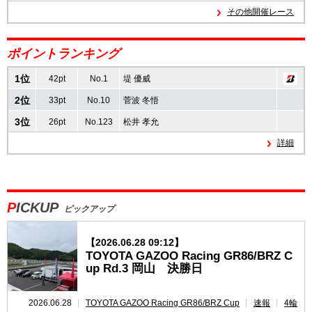
その他開催レース
速報
ポイントランキング
レース開催
スケジュール
1位
42pt
No.1
堤 優威
2位
ポイント
ランキング
33pt
No.10
菅波 冬悟
3位
26pt
No.123
松井 孝允
GAZOO Racing GR86/BRZ Cup INSIGHT
詳細
PICKUP
ピックアップ
【2026.06.28 09:12】
TOYOTA GAZOO Racing GR86/BRZ C
up Rd.3 岡山 決勝日
2026.06.28
TOYOTA GAZOO Racing GR86/BRZ Cup
速報
4輪