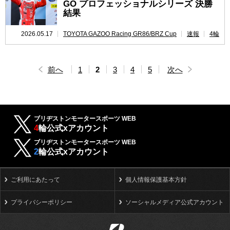
GO プロフェッショナルシリーズ 決勝
結果
2026.05.17
TOYOTA GAZOO Racing GR86/BRZ Cup
速報
4輪
前へ
1
2
3
4
5
次へ
ブリヂストンモータースポーツ WEB
4
輪公式xアカウント
ブリヂストンモータースポーツ WEB
2
輪公式xアカウント
ご利用にあたって
個人情報保護基本方針
プライバシーポリシー
ソーシャルメディア公式アカウント