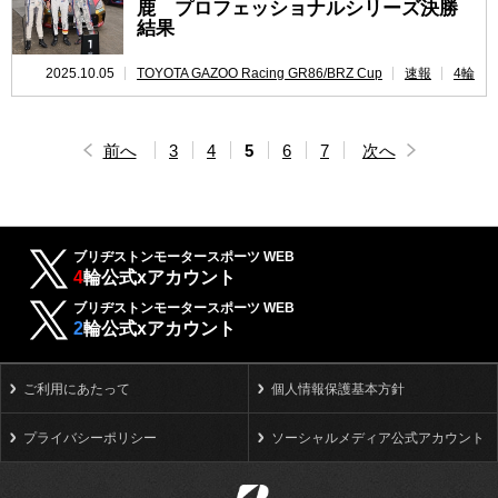
鹿 プロフェッショナルシリーズ決勝
結果
2025.10.05
TOYOTA GAZOO Racing GR86/BRZ Cup
速報
4輪
前へ
3
4
5
6
7
次へ
ブリヂストンモータースポーツ WEB
4
輪公式xアカウント
ブリヂストンモータースポーツ WEB
2
輪公式xアカウント
ご利用にあたって
個人情報保護基本方針
プライバシーポリシー
ソーシャルメディア公式アカウント