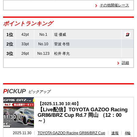
その他開催レース
速報
ポイントランキング
レース開催
スケジュール
1位
42pt
No.1
堤 優威
2位
ポイント
ランキング
33pt
No.10
菅波 冬悟
3位
26pt
No.123
松井 孝允
GAZOO Racing GR86/BRZ Cup INSIGHT
詳細
PICKUP
ピックアップ
【2025.11.30 10:40】
【Live配信】TOYOTA GAZOO Racing
GR86/BRZ Cup Rd.7 岡山 （12：00
～）
2025.11.30
TOYOTA GAZOO Racing GR86/BRZ Cup
速報
4輪