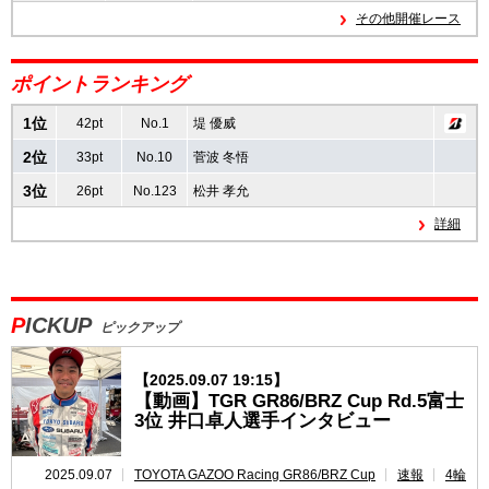
その他開催レース
速報
ポイントランキング
レース開催
スケジュール
1位
42pt
No.1
堤 優威
2位
ポイント
ランキング
33pt
No.10
菅波 冬悟
3位
26pt
No.123
松井 孝允
GAZOO Racing GR86/BRZ Cup INSIGHT
詳細
PICKUP
ピックアップ
【2025.09.07 19:15】
【動画】TGR GR86/BRZ Cup Rd.5富士
3位 井口卓人選手インタビュー
2025.09.07
TOYOTA GAZOO Racing GR86/BRZ Cup
速報
4輪