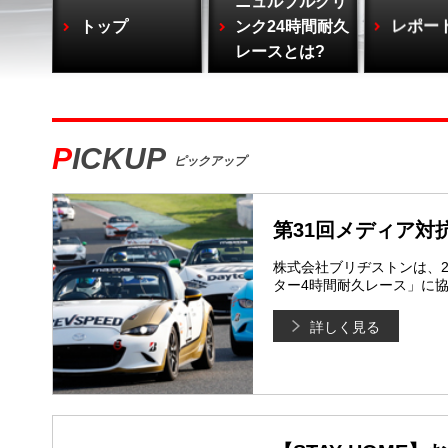
ニュルブルクリ
トップ
ンク24時間耐久
レポー
レースとは?
PICKUP
ピックアップ
第31回メディア対
株式会社ブリヂストンは、2
ター4時間耐久レース」に
詳しく見る