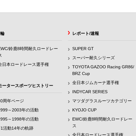
2輪
レポート/速報
EWC/鈴鹿8時間耐久ロードレー
SUPER GT
ス
スーパー耐久シリーズ
全日本ロードレース選手権
TOYOTA GAZOO Racing GR86/
BRZ Cup
全日本ジムカーナ選手権
モータースポーツヒストリー
INDYCAR SERIES
60周年ページ
マツダグラスルーツカテゴリー
1999～2003年の活動
KYOJO CUP
1995～1998年の活動
EWC/鈴鹿8時間耐久ロードレー
ス
F1活動14年の軌跡
全日本ロードレース選手権