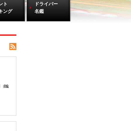
ント
ドライバー
キング
名鑑
4輪