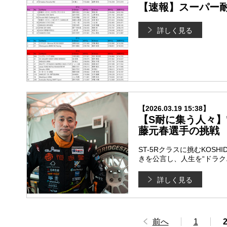
【速報】スーパー耐久
詳しく見る
【2026.03.19 15:38】
【S耐に集う人々】"
藤元春選手の挑戦
ST-5Rクラスに挑むKOS
きを公言し、人生を“ドラ
詳しく見る
前へ
1