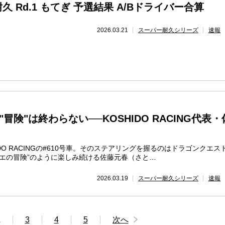
 Rd.1 もてぎ 予選結果 A/Bドライバー合算
2026.03.21
スーパー耐久シリーズ
速報
冒険"は終わらない──KOSHIDO RACING代表・
HIDO RACINGの#610号車。そのステアリングを握るのはドラゴンクエス
クエの冒険”のように楽しみ続ける佐藤元春（さと…
2026.03.19
スーパー耐久シリーズ
速報
2
3
4
5
次へ