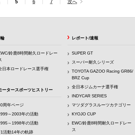
4
5
6
7
次へ
2輪
レポート/速報
EWC/鈴鹿8時間耐久ロードレー
SUPER GT
ス
スーパー耐久シリーズ
全日本ロードレース選手権
TOYOTA GAZOO Racing GR86/
BRZ Cup
全日本ジムカーナ選手権
モータースポーツヒストリー
INDYCAR SERIES
60周年ページ
マツダグラスルーツカテゴリー
1999～2003年の活動
KYOJO CUP
1995～1998年の活動
EWC/鈴鹿8時間耐久ロードレー
ス
F1活動14年の軌跡