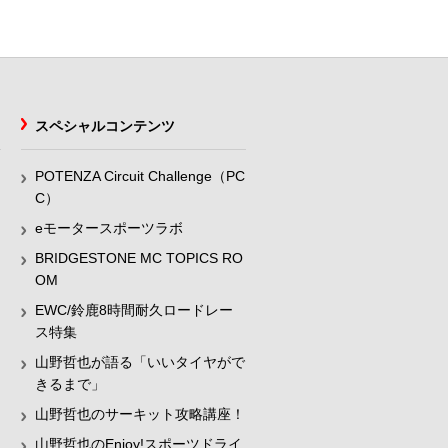
スペシャルコンテンツ
POTENZA Circuit Challenge（PC
C）
eモータースポーツラボ
BRIDGESTONE MC TOPICS RO
OM
EWC/鈴鹿8時間耐久ロードレー
ス特集
山野哲也が語る「いいタイヤがで
きるまで」
山野哲也のサーキット攻略講座！
山野哲也のEnjoy!スポーツドライ