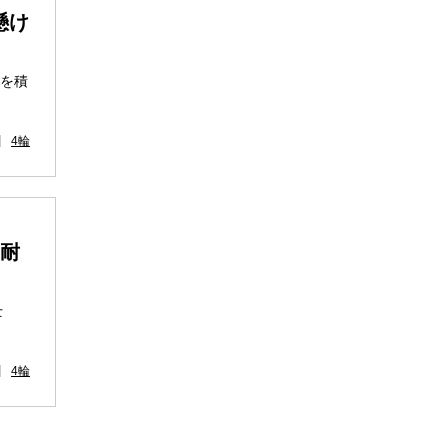
懸け
績を積
4輪
S耐
士
4輪