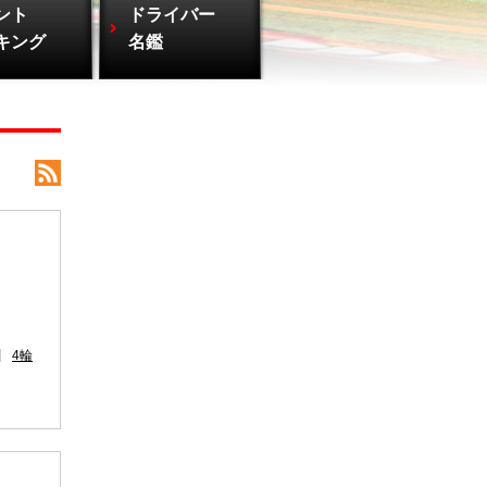
ント
ドライバー
キング
名鑑
4輪