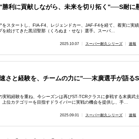
"勝利に貢献しながら、未来を切り拓く"──S耐に
をスタートし、FIA-F4、レジェンドカー、JAF-F4を経て、着実に実
プを続けてきた黒沼聖那（くろぬま・せな）選手。スーパ…
2025.10.07
スーパー耐久シリーズ
速報
速さと経験を、チームの力に"──末廣選手が語る
での実戦経験を重ね、今シーズンは再びST-TCRクラスに参戦する末廣武
。上位カテゴリーを目指すドライバーに実戦の機会を提供し、手…
2025.09.01
スーパー耐久シリーズ
速報