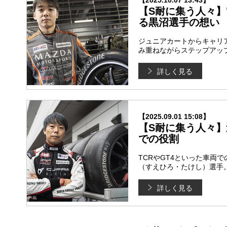
【2025.10.07 13:43】
【S耐に集う人々】
る黒沼選手の想い
ジュニアカートからキャリア
み重ねながらステップアッ
詳しく見る
【2025.09.01 15:08】
【S耐に集う人々】
での役割
TCRやGT4といった車両
（すえひろ・たけし）選手
詳しく見る