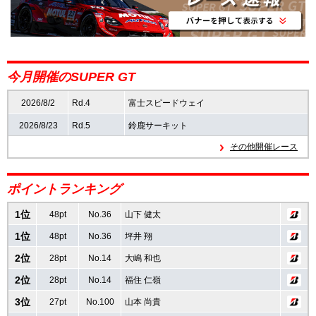
速報
レース開催
スケジュール
今月開催のSUPER GT
ポイント
ランキング
2026/8/2
Rd.4
富士スピードウェイ
2026/8/23
Rd.5
鈴鹿サーキット
SUPERGT
INSIGHT
その他開催レース
ポイントランキング
1位
48pt
No.36
山下 健太
1位
48pt
No.36
坪井 翔
2位
28pt
No.14
大嶋 和也
2位
28pt
No.14
福住 仁嶺
3位
27pt
No.100
山本 尚貴