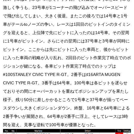
激しく争うも、23号車が1コーナーの飛び込みでオーバースピード
で飛び出してしまい、大きく後退。またこの後ろでは14号車と1号
車がテールtoノーズの争い。レースは1回目のピットインのタイミン
グを迎えると、上位陣で先にピットに入ったのは14号車。その翌周
に1号車がピットイン。さらにその翌周には37号車と3号車が同時に
ピットイン。ここからは先にピットに入った車両と、後からピット
に入った車両の戦略が入り乱れ、2回目のピット作業完了時点でのポ
ジションが鍵になる。各車ピット作業完了時点でのトップは
#100STANLEY CIVIC TYPE R-GT。2番手は♯16ARTA MUGEN
CIVIC TYPE R-GT。3番手は64号車。100号車は各ピットを遅らせ
ておりその間にオーバーカットを重ねてポジションアップを果たし
様子。残り50分に差しかかるところで1号車と37号車が揃ってペー
スダウンし大きくポジションダウン。終盤、16号車と64号車による
2番手争いが展開され、64号車が2番手に浮上。そしてレースは3時
間を迎え、見事な逆転で100号車が優勝となった。