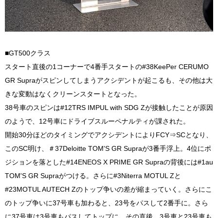
■GT500クラス
スタート直後の1コーナーで4番手スタートの#38KeePer CERUMO
GR Supraがスピンしてしまうアクシデントが起こるも、その他は大
きな変動はなくクリーンスタートとなった。
38号車のスピンは#12TRS IMPUL with SDG Zが接触したことが原因
のようで、12号車にドライブスルーペナルティが課された。
開始30分ほどのタイミングでアクシデントによりFCY⇒SCとなり、
このSC明け、＃37Deloitte TOM'S GR Supraが3番手浮上。4位にポ
ジションを落とした#14ENEOS X PRIME GR Supraの背後には#1au
TOM'S GR Supraがつける。さらに#3Niterra MOTUL Zと
#23MOTUL AUTECH Zのトップ争いの差が縮まっていく。さらにこ
のトップ争いに37号車も加わると、23号をパスして2番手に。さら
に37号車は3号車もパスしてトップに。その直後、3号車と23号車も