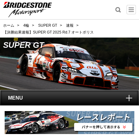
ホーム
>
4輪
>
SUPER GT
>
速報
>
【決勝結果速報】SUPER GT 2025 Rd.7 オートポリス
SUPER GT
MENU
トップ
SUPER GT
とは?