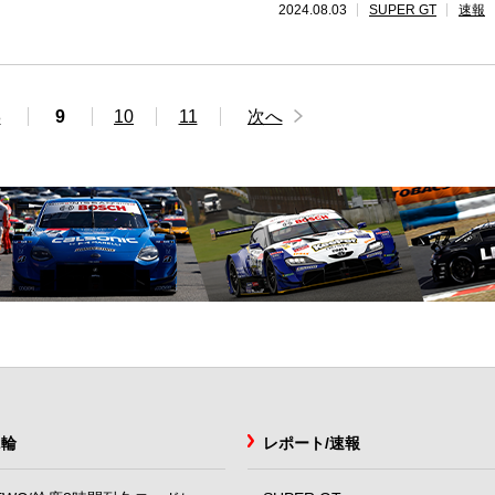
2024.08.03
SUPER GT
速報
8
9
10
11
次へ
2輪
レポート/速報