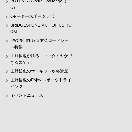
POTENZA Circuit Challenge（PC
C）
eモータースポーツラボ
BRIDGESTONE MC TOPICS RO
OM
EWC/鈴鹿8時間耐久ロードレー
ス特集
山野哲也が語る「いいタイヤがで
きるまで」
山野哲也のサーキット攻略講座！
山野哲也のEnjoy!スポーツドライ
ビング
イベントニュース