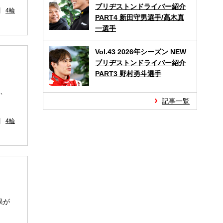
ブリヂストンドライバー紹介
4輪
PART4 新田守男選手/高木真
一選手
Vol.43 2026年シーズン NEW
ブリヂストンドライバー紹介
PART3 野村勇斗選手
れ、
記事一覧
4輪
果が