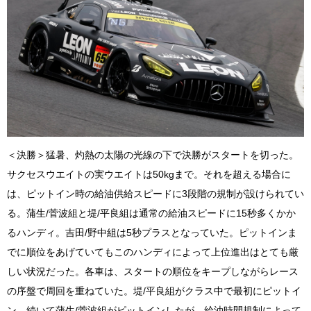
＜決勝＞猛暑、灼熱の太陽の光線の下で決勝がスタートを切った。
サクセスウエイトの実ウエイトは50kgまで。それを超える場合に
は、ピットイン時の給油供給スピードに3段階の規制が設けられてい
る。蒲生/菅波組と堤/平良組は通常の給油スピードに15秒多くかか
るハンディ。吉田/野中組は5秒プラスとなっていた。ピットインま
でに順位をあげていてもこのハンディによって上位進出はとても厳
しい状況だった。各車は、スタートの順位をキープしながらレース
の序盤で周回を重ねていた。堤/平良組がクラス中で最初にピットイ
ン、続いて蒲生/菅波組がピットインしたが、給油時間規制によって