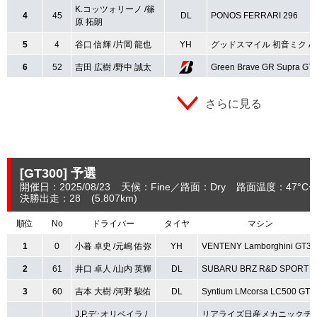
K.コッツォリーノ /篠
4
45
DL
PONOS FERRARI 296
原 拓朗
5
4
谷口 信輝 /片岡 龍也
YH
グッドスマイル 初音ミク A
6
52
吉田 広樹 /野中 誠太
Green Brave GR Supra GT
さらに見る
[GT300]
予選
開催日：2025/08/23
天候：Fine
路面：Dry
路面温度：47°C〜
決勝出走：28
(5.807
km
)
順位
No
ドライバー
タイヤ
マシン
1
0
小暮 卓史 /元嶋 佑弥
YH
VENTENY Lamborghini GT3
2
61
井口 卓人 /山内 英輝
DL
SUBARU BRZ R&D SPORT
3
60
吉本 大樹 /河野 駿佑
DL
Syntium LMcorsa LC500 GT
J.P.デ･オリベイラ /
リアライズ日産メカニックチ