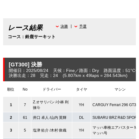
レース結果
決勝
予選
コース：鈴鹿サーキット
[GT300]
決勝
開催日：2025/08/24
天候：Fine
路面：Dry
路面温度：51°C〜
決勝出走：28
完走：24
(5.807
km
x 49laps = 284.543
km
)
順位
No
ドライバー
タイヤ
マシン
Z.オサリバン /小林 利
1
7
YH
CARGUY Ferrari 296 GT3
徠斗
2
61
井口 卓人 /山内 英輝
DL
SUBARU BRZ R&D SPOR
マッハ車検エアバスター MC
3
5
塩津 佑介 /木村 偉織
YH
マッハ号