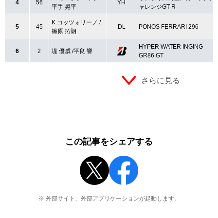
4
56
YH
平手 晃平
ャレンジGT-R
K.コッツォリーノ /
5
45
DL
PONOS FERRARI 296
篠原 拓朗
HYPER WATER INGING
6
2
堤 優威 /平良 響
GR86 GT
さらに見る
この記事をシェアする
※ 外部サイト、外部アプリケーションが起動します。