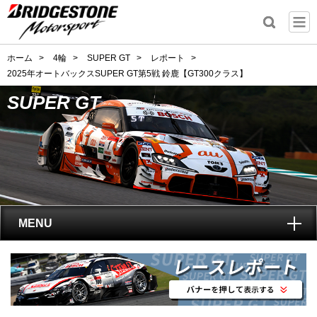
ホーム
>
4輪
>
SUPER GT
>
レポート
>
2025年オートバックスSUPER GT第5戦 鈴鹿【GT300クラス】
SUPER GT
MENU
トップ
SUPER GT
とは?