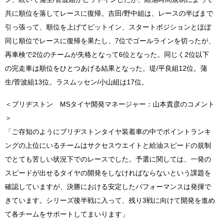
共に順位を落してレースに復帰。吉田/野中組は、レースの半ばまで
引っ張って、順位を上げてピットイン、スタートポジションとほぼ
同じ順位でレースに復帰を果たし、7位でゴールラインを切ったが、
再車検で2位のチームが失格となって6位となった。同じく2位以下
の完走車は順位をひとつあげる結果となった。堤/平良組12位。蒲
生/菅波組13位。ラスムッセン/小山組は17位。
＜ブリヂストン MSタイヤ開発マネージャー：山本貴彦のコメント
＞
「ご存知のようにブリヂストンタイヤ装着車の中でポイントランキ
ングの上位にいるチームはサクセスウエイトと給油スピードの規制
でとても苦しい状況下でのレースでした。予選に関しては、一発の
スピードが出せるタイヤの開発をしなければならないという課題を
確認していますが、決勝における安定したパフォーマンスは発揮で
きています。シリーズ後半戦に入って、残り3戦に向けて開発を進め
て各チームをサポートしてまいります」