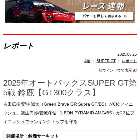
レポート
速報
レース開催
スケジュール
レポート
ポイント
ランキング
2025.08.25
4輪
SUPER GT
レポート
SUPERGT
INSIGHT
別ウィンドウで表示
2025年オートバックスSUPER GT第
5戦 鈴鹿【GT300クラス】
吉田広樹/野中誠太（Green Brave GR Supra GT/BS）が6位フィニ
ッシュ。蒲生尚弥/菅波冬悟（LEON PYRAMID AMG/BS）が13位フ
ィニッシュでランキングトップを守る
開催場所：鈴鹿サーキット