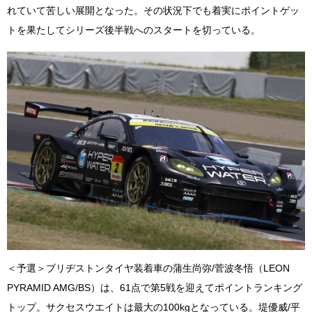
れていて苦しい展開となった。その状況下でも着実にポイントゲッ
トを果たしてシリーズ後半戦へのスタートを切っている。
＜予選＞ブリヂストンタイヤ装着車の蒲生尚弥/菅波冬悟（LEON
PYRAMID AMG/BS）は、61点で第5戦を迎えてポイントランキング
トップ。サクセスウエイトは最大の100kgとなっている。堤優威/平