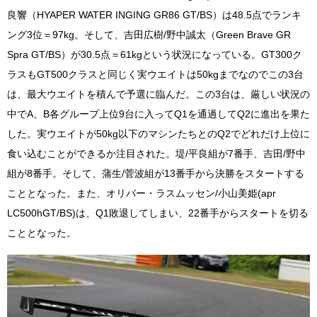
良響（HYAPER WATER INGING GR86 GT/BS）は48.5点でランキ
ング3位＝97kg。そして、吉田広樹/野中誠太（Green Brave GR
Spra GT/BS）が30.5点＝61kgという状況になっている。GT300ク
ラスもGT500クラスと同じく実ウエイトは50kgまでなのでこの3台
は、最大ウエイトを積んで予選に臨んだ。この3台は、厳しい状況の
中でA、B各グループ上位9台に入ってQ1を通過してQ2に進出を果た
した。実ウエイトが50kg以下のマシンたちとのQ2でどれだけ上位に
食い込むことができるか注目された。堤/平良組が7番手、吉田/野中
組が8番手。そして、蒲生/菅波組が13番手から決勝をスタートする
こととなった。また、オリバー・ラスムッセン/小山美姫(apr
LC500hGT/BS)は、Q1敗退してしまい、22番手からスタートを切る
こととなった。