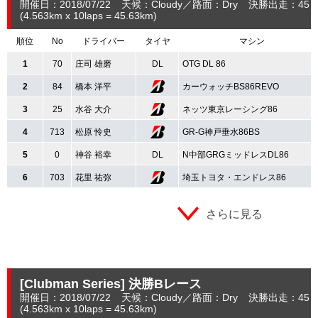
開催日：2018/07/22
天候：Cloudy
路面：Dry
決勝出走：45
(4.563
km
x 10laps = 45.63
km
)
順位
No
ドライバー
タイヤ
マシン
1
70
庄司 雄磨
DL
OTG DL 86
2
84
橋本 洋平
カーウォッチBS86REVO
3
25
水谷 大介
ネッツ東京レーシング86
4
713
松原 怜史
GR-G神戸垂水86BS
5
0
神谷 裕幸
DL
N中部GRGミッドレスDL86
6
703
花里 祐弥
埼玉トヨタ・エンドレス86
さらに見る
[Clubman Series]
決勝Bレース
開催日：2018/07/22
天候：Cloudy
路面：Dry
決勝出走：45
(4.563
km
x 10laps = 45.63
km
)