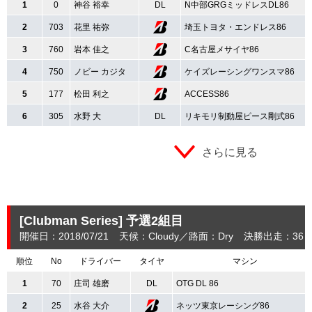
1
0
神谷 裕幸
DL
N中部GRGミッドレスDL86
2
703
花里 祐弥
埼玉トヨタ・エンドレス86
3
760
岩本 佳之
C名古屋メサイヤ86
4
750
ノビー カジタ
ケイズレーシングワンスマ86
5
177
松田 利之
ACCESS86
6
305
水野 大
DL
リキモリ制動屋ピース剛式86
さらに見る
[Clubman Series]
予選2組目
開催日：2018/07/21
天候：Cloudy
路面：Dry
決勝出走：36
順位
No
ドライバー
タイヤ
マシン
1
70
庄司 雄磨
DL
OTG DL 86
2
25
水谷 大介
ネッツ東京レーシング86