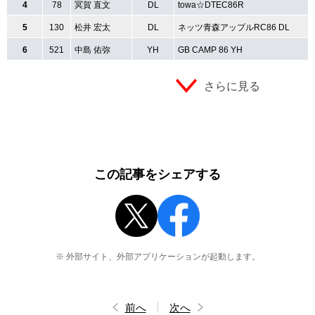
4
78
冥賀 直文
DL
towa☆DTEC86R
5
130
松井 宏太
DL
ネッツ青森アップルRC86 DL
6
521
中島 佑弥
YH
GB CAMP 86 YH
さらに見る
この記事をシェアする
※ 外部サイト、外部アプリケーションが起動します。
前へ
次へ