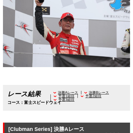
レース結果
決勝Aレース
決勝Bレース
予選1組目
予選2組目
予選3組目
コース：富士スピードウェイ
[Clubman Series]
決勝Aレース