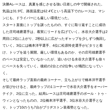
決勝Aレースは、真夏を感じさせる強い日差しの中で開催された。
気温は31.9℃、路面温度は62.4℃という高温下でのレースは、マシ
ンにも、ドライバーにも厳しい環境だった。
スタート直後にトップを譲ったものの、すぐに取り返すことに成功
した庄司雄磨選手は、着実にリードを広げていく。水谷大介選手は2
周目に2位に上がり、2秒以上に広がったギャップを少しずつ挽回し
ていく。3位には橋本洋平選手、4位に松原怜史選手がピタリと着
け、トップを追う展開。厳しい環境もあるのか、その庄司雄磨選手
のペースは安定していなかったが、追いかける水谷大介選手も徐々
にペースを失っていく。後続の2台との2位争いが熾烈になってい
く。
そして最終ラップ直前の最終コーナー、立ち上がりで橋本洋平選手
が並びかけると、最終ラップの1コーナーで水谷大介選手をオーバー
テイク、2位に立った。結局レースは庄司雄磨選手のポール・トゥ・
ウィンとなったものの、2位橋本洋平選手、3位水谷大介選手とな
り、トップ10のうち7台がブリヂストン装着勢となった。