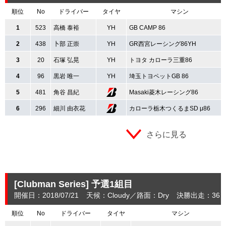
順位
No
ドライバー
タイヤ
マシン
1
523
高橋 泰裕
YH
GB CAMP 86
2
438
卜部 正崇
YH
GR西宮レーシング86YH
3
20
石塚 弘晃
YH
トヨタ カローラ三重86
4
96
黒岩 唯一
YH
埼玉トヨペットGB 86
5
481
角谷 昌紀
Masaki菱木レーシング86
6
296
細川 由衣花
カローラ栃木つくるまSD μ86
さらに見る
[Clubman Series]
予選1組目
開催日：2018/07/21
天候：Cloudy
路面：Dry
決勝出走：36
順位
No
ドライバー
タイヤ
マシン