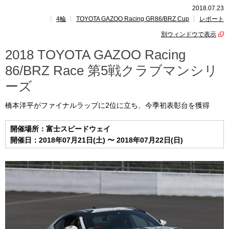
2018.07.23
4輪
TOYOTA GAZOO Racing GR86/BRZ Cup
レポート
レポート
別ウィンドウで表示
速報
2018 TOYOTA GAZOO Racing
86/BRZ Race 第5戦クラブマンシリ
レース開催
スケジュール
ーズ
ポイント
ランキング
橋本洋平がファイナルラップに2位に立ち、今季初表彰台を獲得
GAZOO Racing GR86/BRZ Cup INSIGHT
開催場所：富士スピードウェイ
開催日：2018年07月21日(土) 〜 2018年07月22日(日)