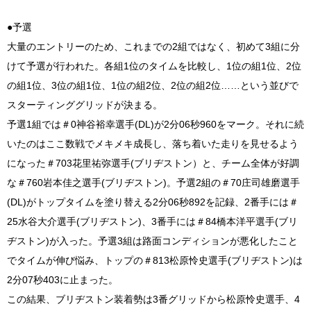
●予選
大量のエントリーのため、これまでの2組ではなく、初めて3組に分
けて予選が行われた。各組1位のタイムを比較し、1位の組1位、2位
の組1位、3位の組1位、1位の組2位、2位の組2位……という並びで
スターティンググリッドが決まる。
予選1組では＃0神谷裕幸選手(DL)が2分06秒960をマーク。それに続
いたのはここ数戦でメキメキ成長し、落ち着いた走りを見せるよう
になった＃703花里祐弥選手(ブリヂストン）と、チーム全体が好調
な＃760岩本佳之選手(ブリヂストン)。予選2組の＃70庄司雄磨選手
(DL)がトップタイムを塗り替える2分06秒892を記録、2番手には＃
25水谷大介選手(ブリヂストン)、3番手には＃84橋本洋平選手(ブリ
ヂストン)が入った。予選3組は路面コンディションが悪化したこと
でタイムが伸び悩み、トップの＃813松原怜史選手(ブリヂストン)は
2分07秒403に止まった。
この結果、ブリヂストン装着勢は3番グリッドから松原怜史選手、4