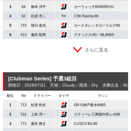
3
84
橋本 洋平
カーウォッチBS86REVO
4
62
松原 亮二
YH
CSK Racing 86
5
710
朝日 俊光
カースタレンタカーラルグ86
6
413
蓬田 昭男
アテックスHD・ML86BS
さらに見る
[Clubman Series]
予選3組目
開催日：2018/07/21
天候：Cloudy
路面：Dry
決勝出走：36
順位
No
ドライバー
タイヤ
マシン
1
713
松原 怜史
GR-G神戸垂水86BS
2
511
上松 淳一
スティーレ三興製作所レボ86
3
771
菱井 將文
CUSCO BS 86