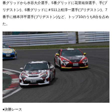
番グリッドから水谷大介選手、5番グリッドに花里祐弥選手、手(ブ
リヂストン)、6番グリッドに＃511上松淳一選手(ブリヂストン)、7
番手に橋本洋平選手(ブリヂストン)など、トップ10のうち8台を占め
た。
●決勝レース