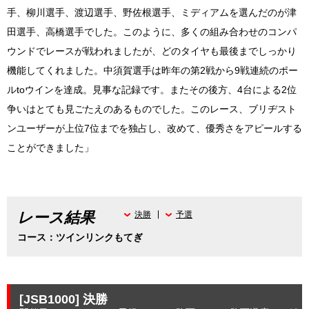
手、柳川選手、渡辺選手、野佐根選手、ミディアムを選んだのが津
田選手、高橋選手でした。このように、多くの組み合わせのコンパ
ウンドでレースが戦われましたが、どのタイヤも最後までしっかり
機能してくれました。中須賀選手は昨年の第2戦から9戦連続のポー
ルtoウインを達成。見事な記録です。またその後方、4台による2位
争いはとても見ごたえのあるものでした。このレース、ブリヂスト
ンユーザーが上位7位までを独占し、改めて、優秀さをアピールする
ことができました」
レース結果
決勝
予選
コース：ツインリンクもてぎ
[JSB1000]
決勝