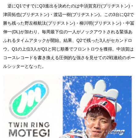
逆にQ1ですでにQ3進出を決めたのは中須賀克行(ブリヂストン)・
津田拓也(ブリヂストン)・渡辺一樹(ブリヂストン)。この3台にQ2で
勝ち残った野左根航汰(ブリヂストン)・柳川明(ブリヂストン)・中冨
伸一(DL)が加わり、毎周最下位の一人がノックアウトされる緊張あ
ふれるタイムアタックが開始。結果、Q2で残った3人がセカンドロ
ウ。Q1の上位3人がQ1と同じ順番でフロントロウを獲得。中須賀は
コースレコードを書き換える圧倒的な強さを見せての2戦連続のポー
ルシッターとなった。