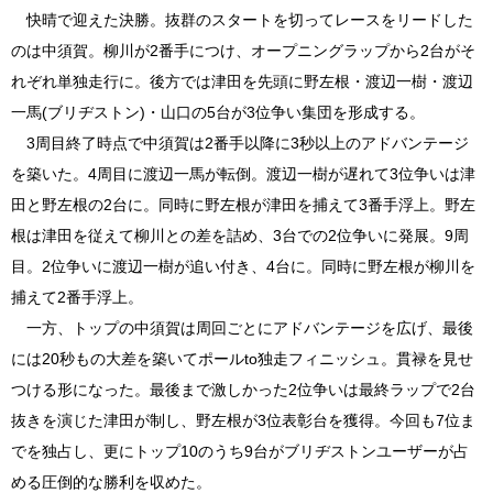
快晴で迎えた決勝。抜群のスタートを切ってレースをリードした
のは中須賀。柳川が2番手につけ、オープニングラップから2台がそ
れぞれ単独走行に。後方では津田を先頭に野左根・渡辺一樹・渡辺
一馬(ブリヂストン)・山口の5台が3位争い集団を形成する。
3周目終了時点で中須賀は2番手以降に3秒以上のアドバンテージ
を築いた。4周目に渡辺一馬が転倒。渡辺一樹が遅れて3位争いは津
田と野左根の2台に。同時に野左根が津田を捕えて3番手浮上。野左
根は津田を従えて柳川との差を詰め、3台での2位争いに発展。9周
目。2位争いに渡辺一樹が追い付き、4台に。同時に野左根が柳川を
捕えて2番手浮上。
一方、トップの中須賀は周回ごとにアドバンテージを広げ、最後
には20秒もの大差を築いてポールto独走フィニッシュ。貫禄を見せ
つける形になった。最後まで激しかった2位争いは最終ラップで2台
抜きを演じた津田が制し、野左根が3位表彰台を獲得。今回も7位ま
でを独占し、更にトップ10のうち9台がブリヂストンユーザーが占
める圧倒的な勝利を収めた。