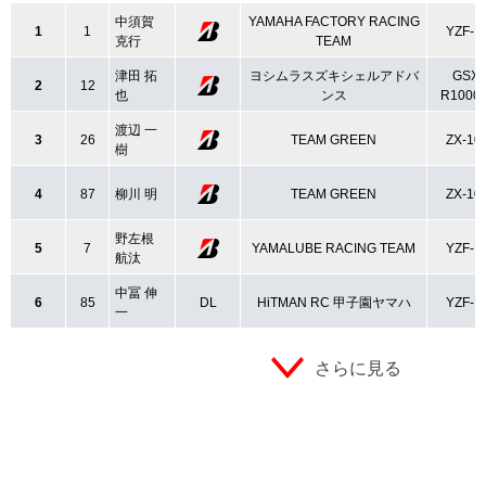
中須賀
YAMAHA FACTORY RACING
1
1
YZF-R
克行
TEAM
津田 拓
ヨシムラスズキシェルアドバ
GSX-
2
12
也
ンス
R1000
渡辺 一
3
26
TEAM GREEN
ZX-10
樹
4
87
柳川 明
TEAM GREEN
ZX-10
野左根
5
7
YAMALUBE RACING TEAM
YZF-R
航汰
中冨 伸
6
85
DL
HiTMAN RC 甲子園ヤマハ
YZF-R
一
さらに見る