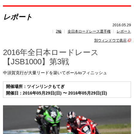
レポート
レポート
速報
2016.05.29
2輪
全日本ロードレース選手権
レポート
レース開催
スケジュール
別ウィンドウで表示
ポイント
ランキング
2016年全日本ロードレース
【JSB1000】第3戦
中須賀克行が大量リードを築いてポールtoフィニッシュ
開催場所：ツインリンクもてぎ
開催日：2016年05月29日(日) 〜 2016年05月29日(日)