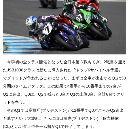
今季初の全クラス開催となった全日本第３戦もてぎ。2戦目を迎え
たJSB1000クラスは新たに導入された〝トップ6サバイバル予選〟
でグリッドが争われることになった。まずは全車が出走するQ1は30
分間のタイムアタック。この結果で4番手から10番手までの7台が
Q2に進出。Q3は、Q2で残った3台とQ1の上位3台、合計6台でグリ
ッドを争う。
そのQ1では高橋巧(ブリヂストン)が12番手でQ3どころかQ2進出
も逃すという大波乱。さらに山口辰也(ブリヂストン)、秋吉耕佑
(DL)とホンダ上位チーム勢がQ1で終了してしまう。