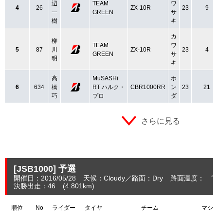
辺
TEAM
ワ
4
26
ZX-10R
23
9
一
GREEN
サ
樹
キ
カ
柳
TEAM
ワ
5
87
川
ZX-10R
23
4
GREEN
サ
明
キ
高
MuSASHi
ホ
6
634
橋
RT ハルク・
CBR1000RR
ン
23
21
巧
プロ
ダ
さらに見る
[JSB1000]
予選
開催日：2016/05/28
天候：Cloudy
路面：Dry
路面温度： ℃
決勝出走：46
(4.801
km
)
順位
No
ライダー
タイヤ
チーム
マシ