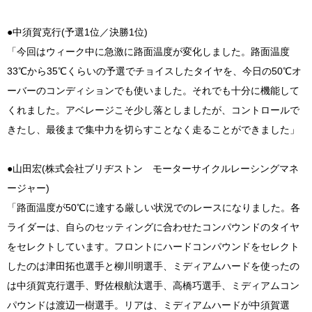
●中須賀克行(予選1位／決勝1位)
「今回はウィーク中に急激に路面温度が変化しました。路面温度
33℃から35℃くらいの予選でチョイスしたタイヤを、今日の50℃オ
ーバーのコンディションでも使いました。それでも十分に機能して
くれました。アベレージこそ少し落としましたが、コントロールで
きたし、最後まで集中力を切らすことなく走ることができました」
●山田宏(株式会社ブリヂストン モーターサイクルレーシングマネ
ージャー)
「路面温度が50℃に達する厳しい状況でのレースになりました。各
ライダーは、自らのセッティングに合わせたコンパウンドのタイヤ
をセレクトしています。フロントにハードコンパウンドをセレクト
したのは津田拓也選手と柳川明選手、ミディアムハードを使ったの
は中須賀克行選手、野佐根航汰選手、高橋巧選手、ミディアムコン
パウンドは渡辺一樹選手。リアは、ミディアムハードが中須賀選