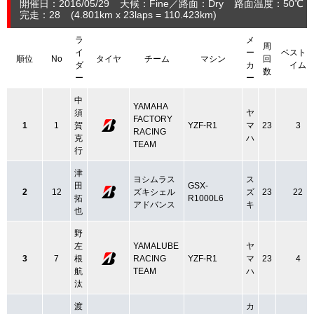
開催日：2016/05/29
天候：Fine
路面：Dry
路面温度：50℃
完走：28
(4.801
km
x 23laps = 110.423
km
)
ラ
メ
周
イ
ー
ベスト
順位
No
タイヤ
チーム
マシン
回
ダ
カ
イム
数
ー
ー
中
YAMAHA
須
ヤ
FACTORY
1
1
賀
YZF-R1
マ
23
3
RACING
克
ハ
TEAM
行
津
ヨシムラス
ス
田
GSX-
2
12
ズキシェル
ズ
23
22
拓
R1000L6
アドバンス
キ
也
野
左
YAMALUBE
ヤ
3
7
根
RACING
YZF-R1
マ
23
4
航
TEAM
ハ
汰
渡
カ