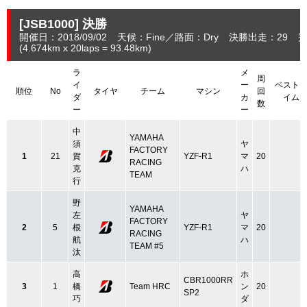
[JSB1000]
決勝
開催日：2018/09/02
天候：Fine
路面：Dry
決勝出走：29
完
(4.674
km
x 20laps = 93.48
km
)
ラ
メ
周
イ
ー
ベスト
順位
No
タイヤ
チーム
マシン
回
ダ
カ
イム
数
ー
ー
中
YAMAHA
須
ヤ
FACTORY
1
21
賀
YZF-R1
マ
20
RACING
克
ハ
TEAM
行
野
YAMAHA
左
ヤ
FACTORY
2
5
根
YZF-R1
マ
20
RACING
航
ハ
TEAM #5
汰
高
ホ
CBR1000RR
3
1
橋
Team HRC
ン
20
SP2
巧
ダ