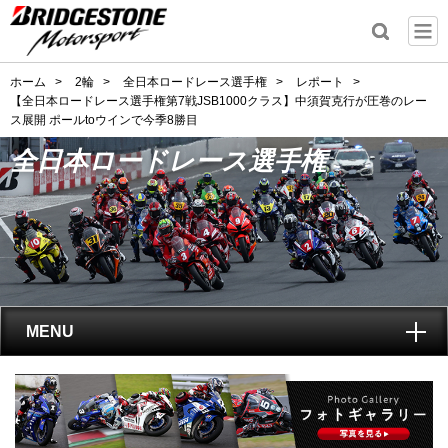
ホーム
>
2輪
>
全日本ロードレース選手権
>
レポート
>
【全日本ロードレース選手権第7戦JSB1000クラス】中須賀克行が圧巻のレー
ス展開 ポールtoウインで今季8勝目
全日本ロードレース選手権
MENU
トップ
全日本ロードレース選手権
とは?