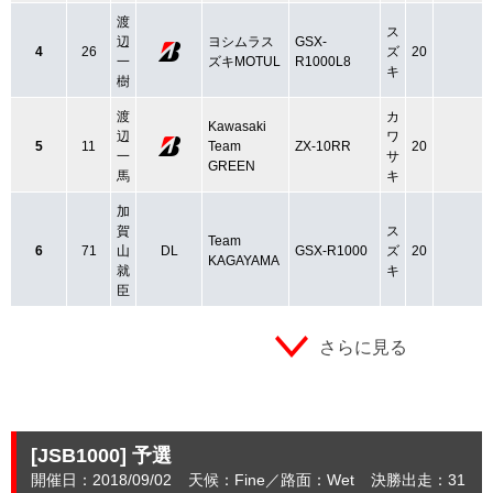
渡
ス
辺
ヨシムラス
GSX-
4
26
ズ
20
一
ズキMOTUL
R1000L8
キ
樹
渡
カ
Kawasaki
辺
ワ
5
11
Team
ZX-10RR
20
一
サ
GREEN
馬
キ
加
賀
ス
Team
6
71
山
DL
GSX-R1000
ズ
20
KAGAYAMA
就
キ
臣
さらに見る
[JSB1000]
予選
開催日：2018/09/02
天候：Fine
路面：Wet
決勝出走：31
(