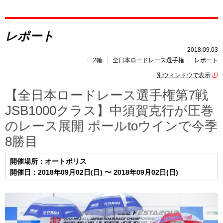
レポート
レポート
速報
2018.09.03
2輪
全日本ロードレース選手権
レポート
レース開催
スケジュール
別ウィンドウで表示
ポイント
ランキング
【全日本ロードレース選手権第7戦
JSB1000クラス】中須賀克行が圧巻
のレース展開 ポールtoウインで今季
8勝目
開催場所：オートポリス
開催日：2018年09月02日(日) 〜 2018年09月02日(日)