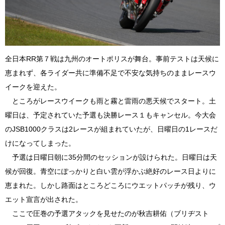
全日本RR第７戦は九州のオートポリスが舞台。事前テストは天候に
恵まれず、各ライダー共に準備不足で不安な気持ちのままレースウ
イークを迎えた。
ところがレースウイークも雨と霧と雷雨の悪天候でスタート。土
曜日は、予定されていた予選も決勝レース１もキャンセル。今大会
のJSB1000クラスは2レースが組まれていたが、日曜日の1レースだ
けになってしまった。
予選は日曜日朝に35分間のセッションが設けられた。日曜日は天
候が回復。青空にぽっかりと白い雲が浮かぶ絶好のレース日よりに
恵まれた。しかし路面はところどころにウエットパッチが残り、ウ
エット宣言が出された。
ここで圧巻の予選アタックを見せたのが秋吉耕佑（ブリヂスト