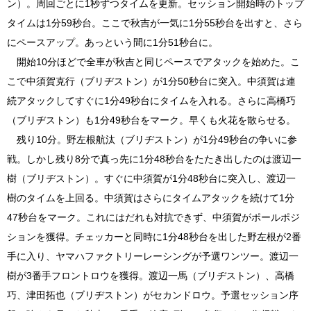
ン）。周回ごとに1秒ずつタイムを更新。セッション開始時のトップ
タイムは1分59秒台。ここで秋吉が一気に1分55秒台を出すと、さら
にペースアップ。あっという間に1分51秒台に。
開始10分ほどで全車が秋吉と同じペースでアタックを始めた。こ
こで中須賀克行（ブリヂストン）が1分50秒台に突入。中須賀は連
続アタックしてすぐに1分49秒台にタイムを入れる。さらに高橋巧
（ブリヂストン）も1分49秒台をマーク。早くも火花を散らせる。
残り10分。野左根航汰（ブリヂストン）が1分49秒台の争いに参
戦。しかし残り8分で真っ先に1分48秒台をたたき出したのは渡辺一
樹（ブリヂストン）。すぐに中須賀が1分48秒台に突入し、渡辺一
樹のタイムを上回る。中須賀はさらにタイムアタックを続けて1分
47秒台をマーク。これにはだれも対抗できず、中須賀がポールポジ
ションを獲得。チェッカーと同時に1分48秒台を出した野左根が2番
手に入り、ヤマハファクトリーレーシングが予選ワンツー。渡辺一
樹が3番手フロントロウを獲得。渡辺一馬（ブリヂストン）、高橋
巧、津田拓也（ブリヂストン）がセカンドロウ。予選セッション序