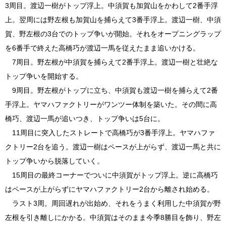
3周目。渡辺一樹がトップ浮上。中須賀も加賀山をかわして2番手浮
上。翌周には野左根も加賀山を捕らえて3番手浮上。渡辺一樹、中須
賀、野左根の3台でのトップ争いが開始。それをオープニングラップ
を6番手で終えた高橋巧が渡辺一馬を従えたまま追いかける。
7周目。野左根が中須賀を捕らえて2番手浮上。渡辺一樹と壮絶な
トップ争いを開始する。
9周目。野左根がトップに立ち、中須賀も渡辺一樹を捕らえて2番
手浮上。ヤマハファクトリーがワンツー体制を築いた。その間に高
橋巧、渡辺一馬が追いつき、トップ争いは5台に。
11周目に突入したストレートで高橋巧が3番手浮上。ヤマハファ
クトリー2台を追う。渡辺一樹はペースが上がらず、渡辺一馬と共に
トップ争いから脱落していく。
15周目の最終コーナーでついに中須賀がトップ浮上。逆に高橋巧
はペースが上がらずにヤマハファクトリー2台から離され始める。
ラスト3周。周回遅れが出始め、それをうまく利用した中須賀が野
左根を引き離しにかかる。中須賀はそのまま今季8勝目を飾り、野左