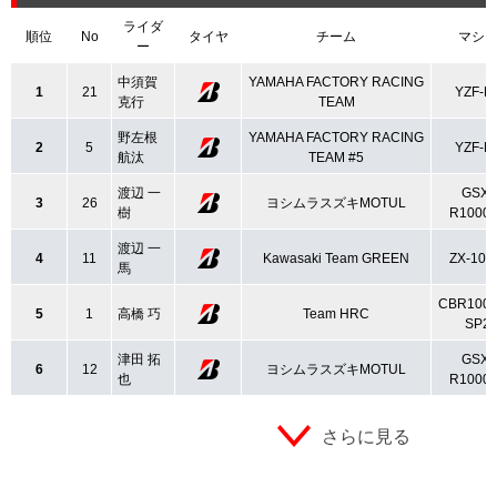
ライダ
順位
No
タイヤ
チーム
マシ
ー
中須賀
YAMAHA FACTORY RACING
1
21
YZF-R
克行
TEAM
野左根
YAMAHA FACTORY RACING
2
5
YZF-R
航汰
TEAM #5
渡辺 一
GSX-
3
26
ヨシムラスズキMOTUL
樹
R1000
渡辺 一
4
11
Kawasaki Team GREEN
ZX-10
馬
CBR100
5
1
高橋 巧
Team HRC
SP2
津田 拓
GSX-
6
12
ヨシムラスズキMOTUL
也
R1000
さらに見る