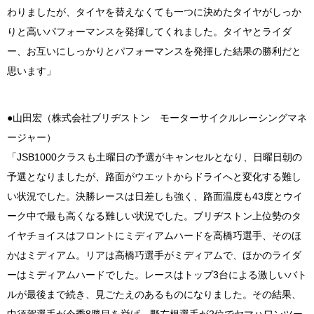
わりましたが、タイヤを替えなくても一つに決めたタイヤがしっか
りと高いパフォーマンスを発揮してくれました。タイヤとライダ
ー、お互いにしっかりとパフォーマンスを発揮した結果の勝利だと
思います」
●山田宏（株式会社ブリヂストン モーターサイクルレーシングマネ
ージャー）
「JSB1000クラスも土曜日の予選がキャンセルとなり、日曜日朝の
予選となりましたが、路面がウエットからドライへと変化する難し
い状況でした。決勝レースは日差しも強く、路面温度も43度とウイ
ーク中で最も高くなる難しい状況でした。ブリヂストン上位勢のタ
イヤチョイスはフロントにミディアムハードを高橋巧選手、そのほ
かはミディアム。リアは高橋巧選手がミディアムで、ほかのライダ
ーはミディアムハードでした。レースはトップ3台による激しいバト
ルが最後まで続き、見ごたえのあるものになりました。その結果、
中須賀選手が今季8勝目を挙げ、野左根選手が2位でヤマハワンツー