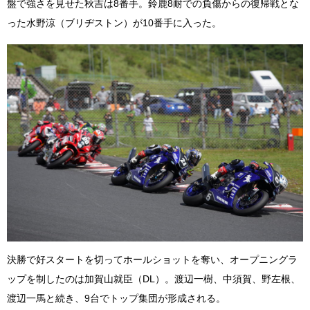
盤で強さを見せた秋吉は8番手。鈴鹿8耐での負傷からの復帰戦とな
った水野涼（ブリヂストン）が10番手に入った。
決勝で好スタートを切ってホールショットを奪い、オープニングラ
ップを制したのは加賀山就臣（DL）。渡辺一樹、中須賀、野左根、
渡辺一馬と続き、9台でトップ集団が形成される。