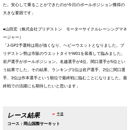
た。安心して乗ることができたのが今日のポールポジション獲得の
大きな要因です」
●山田宏（株式会社ブリヂストン モーターサイクルレーシングマネ
ージャー）
「J-GP2予選時は雨が強くなり、ヘビーウエットとなりました。ブ
リヂストン勢は市販のウエットタイヤW01を装着して臨みました。
岩戸選手がポールポジション。名越選手が4位、関口選手が5位とい
う結果でした。その結果、ランキング1位は岩戸選手、2位に関口選
手、3位は作本選手という順位で最終戦に臨むことになりました。最
終戦での活躍にも期待したいと思います」
レース結果
予選
コース：岡山国際サーキット