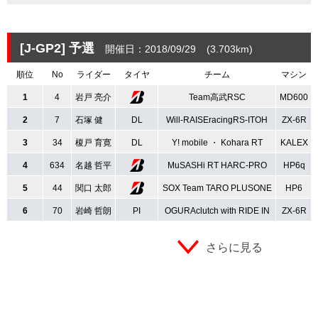
[J-GP2]
予選
開催日：2018/09/29
(3.703
km
)
順位
No
ライダー
タイヤ
チーム
マシン
1
4
岩戸 亮介
Team高武RSC
MD600
2
7
石塚 健
DL
Will-RAISEracingRS-ITOH
ZX-6R
3
34
榎戸 育寛
DL
Y! mobile ・ Kohara RT
KALEX
4
634
名越 哲平
MuSASHi RT HARC-PRO
HP6q
5
44
関口 太郎
SOX Team TARO PLUSONE
HP6
6
70
岩崎 哲朗
PI
OGURAclutch with RIDE IN
ZX-6R
さらに見る