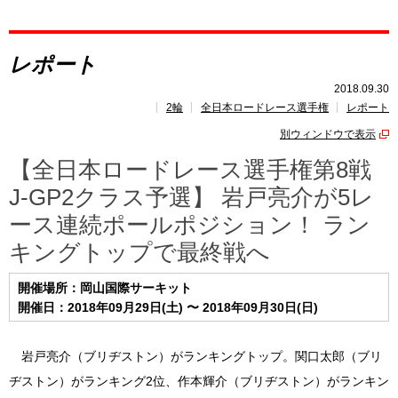
レポート
レポート
速報
2018.09.30
2輪
全日本ロードレース選手権
レポート
レース開催
スケジュール
別ウィンドウで表示
ポイント
ランキング
【全日本ロードレース選手権第8戦
J-GP2クラス予選】 岩戸亮介が5レ
ース連続ポールポジション！ ラン
キングトップで最終戦へ
開催場所：岡山国際サーキット
開催日：2018年09月29日(土) 〜 2018年09月30日(日)
岩戸亮介（ブリヂストン）がランキングトップ。関口太郎（ブリ
ヂストン）がランキング2位、作本輝介（ブリヂストン）がランキン