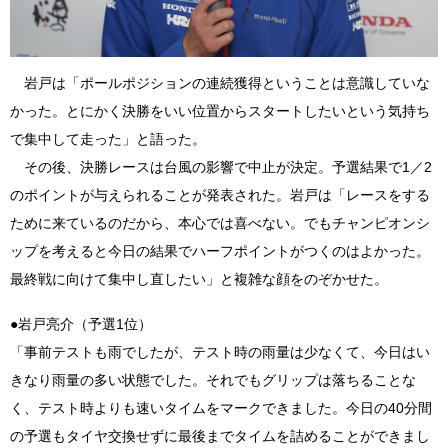
岩戸は「ポールポジションの連続獲得ということは意識していな
かった。とにかく決勝をいい位置からスタートしたいという気持ち
で集中して走った」と語った。
その後、決勝レースは台風の影響で中止が決定。予選結果で1／2
のポイントが与えられることが発表された。岩戸は「レースをする
ために来ているのだから、本心では喜べない。でもチャンピオンシ
ップを考えると今日の結果でハーフポイントがつくのはよかった。
最終戦に向けて集中し直したい」と複雑な顔をのぞかせた。
●岩戸亮介（予選1位）
「事前テストも雨でしたが、テスト時の雨量は少なくて、今日はい
きなり雨量の多い状態でした。それでもグリップは落ちることな
く、テスト時よりも速いタイムをマークできました。今日の40分間
の予選もタイヤ交換せずに最後までタイムを詰めることができまし