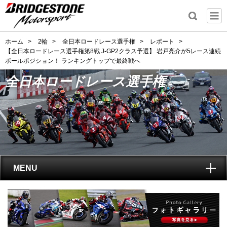
ホーム
>
2輪
>
全日本ロードレース選手権
>
レポート
>
【全日本ロードレース選手権第8戦 J-GP2クラス予選】 岩戸亮介が5レース連続
ポールポジション！ ランキングトップで最終戦へ
全日本ロードレース選手権
MENU
トップ
全日本ロードレース選手権
とは?