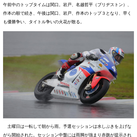
午前中のトップタイムは関口。岩戸、名越哲平（ブリヂストン）、
作本の順で続き、午後は関口、岩戸、作本のトップ３となり、早く
も優勝争い、タイトル争いの火花が散る。
土曜日は一転して朝から雨。予選セッションは水しぶきを上げな
がら開始された。セッション中盤には雨脚が強まり赤旗が提示され