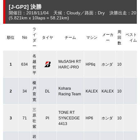
[J-GP2]
決勝
開催日：2018/11/04
天候：Cloudy
路面：Dry
決勝出走：20
(5.821
km
x 10laps = 58.21
km
)
ラ
周
イ
メーカ
ベスト
順位
No
タイヤ
チーム
マシン
回
ダ
ー
イム
数
ー
名
越
MuSASHi RT
1
634
HP6q
ホンダ
10
哲
HARC-PRO
平
榎
戸
Kohara
2
34
DL
KALEX
KALEX
10
育
Racing Team
寛
三
TONE RT
原
3
71
PI
SYNCEDGE
HP6
ホンダ
10
壮
4413
紫
岩