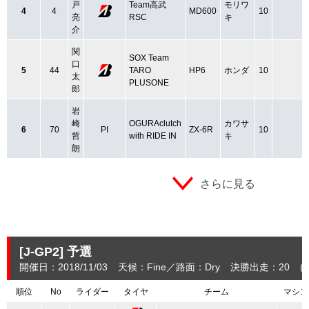
戸
Team高武
モリワ
4
4
MD600
10
亮
RSC
キ
介
関
SOX Team
口
5
44
TARO
HP6
ホンダ
10
太
PLUSONE
郎
岩
崎
OGURAclutch
カワサ
6
70
PI
ZX-6R
10
哲
with RIDE IN
キ
朗
さらに見る
[J-GP2]
予選
開催日：2018/11/03
天候：Fine
路面：Dry
決勝出走：20
(
順位
No
ライダー
タイヤ
チーム
マシン