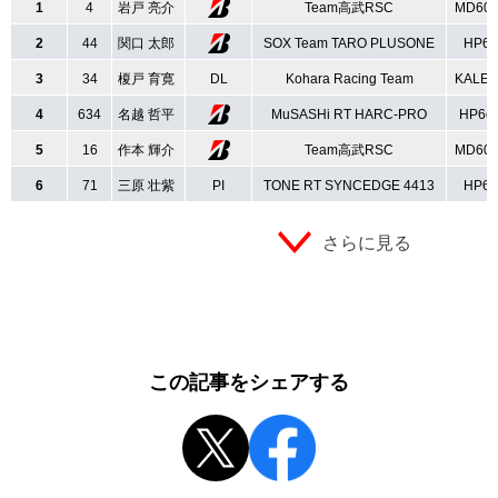
1
4
岩戸 亮介
Team高武RSC
MD60
2
44
関口 太郎
SOX Team TARO PLUSONE
HP6
3
34
榎戸 育寛
DL
Kohara Racing Team
KALEX
4
634
名越 哲平
MuSASHi RT HARC-PRO
HP6q
5
16
作本 輝介
Team高武RSC
MD60
6
71
三原 壮紫
PI
TONE RT SYNCEDGE 4413
HP6
さらに見る
この記事をシェアする