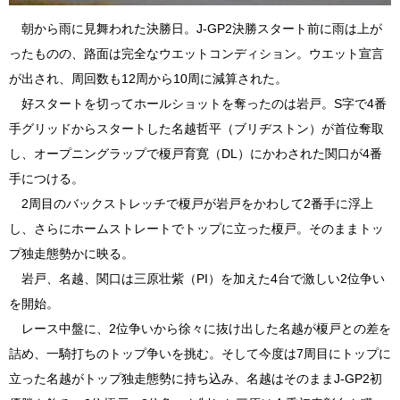
朝から雨に見舞われた決勝日。J-GP2決勝スタート前に雨は上が
ったものの、路面は完全なウエットコンディション。ウエット宣言
が出され、周回数も12周から10周に減算された。
好スタートを切ってホールショットを奪ったのは岩戸。S字で4番
手グリッドからスタートした名越哲平（ブリヂストン）が首位奪取
し、オープニングラップで榎戸育寛（DL）にかわされた関口が4番
手につける。
2周目のバックストレッチで榎戸が岩戸をかわして2番手に浮上
し、さらにホームストレートでトップに立った榎戸。そのままトッ
プ独走態勢かに映る。
岩戸、名越、関口は三原壮紫（PI）を加えた4台で激しい2位争い
を開始。
レース中盤に、2位争いから徐々に抜け出した名越が榎戸との差を
詰め、一騎打ちのトップ争いを挑む。そして今度は7周目にトップに
立った名越がトップ独走態勢に持ち込み、名越はそのままJ-GP2初