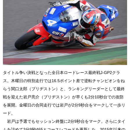
タイトル争い決戦となった全日本ロードレース最終戦J-GP2クラ
ス。木曜日の特別走行では16.5ポイント差で逆転チャンピオンをね
らう関口太郎（ブリヂストン）と、ランキングリーダーとして最終
戦を迎えた岩戸亮介（ブリヂストン）が早くも2分10秒台での攻防
を展開。金曜日の合同走行では岩戸が2分9秒台をマークして一歩リ
ード。
岩戸は予選でもセッション終盤に2分9秒台をマーク。さらにタイ
ムを詰めて2分9秒465とコースレコードを更新した。2015年以来の