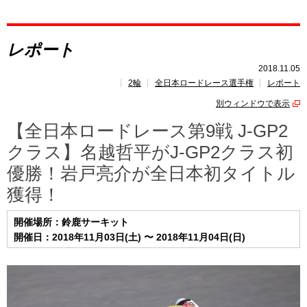
レポート
レポート
速報
2018.11.05
2輪
全日本ロードレース選手権
レポート
レース開催
スケジュール
別ウィンドウで表示
ポイント
ランキング
【全日本ロードレース第9戦 J-GP2
クラス】名越哲平がJ-GP2クラス初
優勝！岩戸亮介が全日本初タイトル
獲得！
開催場所：鈴鹿サーキット
開催日：2018年11月03日(土) 〜 2018年11月04日(日)