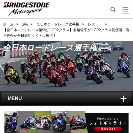
ホーム
>
2輪
>
全日本ロードレース選手権
>
レポート
>
【全日本ロードレース第9戦 J-GP2クラス】名越哲平がJ-GP2クラス初優勝！岩
戸亮介が全日本初タイトル獲得！
全日本ロードレース選手権
MENU
トップ
全日本ロードレース選手権
とは?