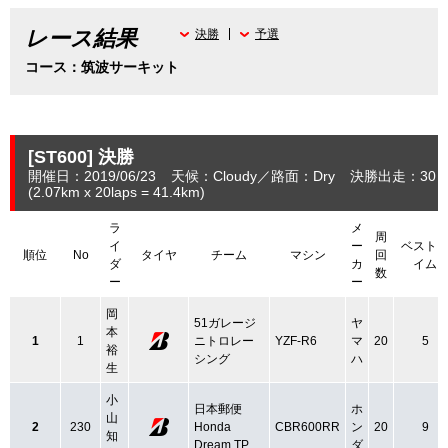
レース結果
決勝
予選
コース：筑波サーキット
[ST600]
決勝
開催日：2019/06/23
天候：Cloudy
路面：Dry
決勝出走：30
(2.07
km
x 20laps = 41.4
km
)
ラ
メ
周
イ
ー
ベスト
順位
No
タイヤ
チーム
マシン
回
ダ
カ
イム
数
ー
ー
岡
51ガレージ
ヤ
本
1
1
ニトロレー
YZF-R6
マ
20
5
裕
シング
ハ
生
小
日本郵便
ホ
山
2
230
Honda
CBR600RR
ン
20
9
知
Dream TP
ダ