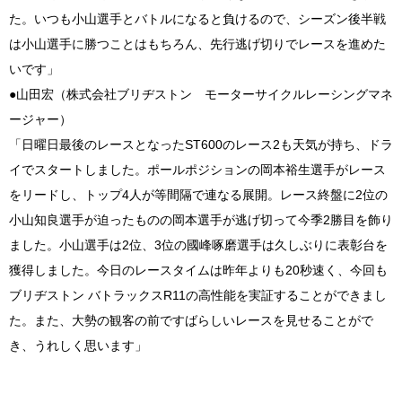
た。いつも小山選手とバトルになると負けるので、シーズン後半戦
は小山選手に勝つことはもちろん、先行逃げ切りでレースを進めた
いです」
●山田宏（株式会社ブリヂストン モーターサイクルレーシングマネ
ージャー）
「日曜日最後のレースとなったST600のレース2も天気が持ち、ドラ
イでスタートしました。ポールポジションの岡本裕生選手がレース
をリードし、トップ4人が等間隔で連なる展開。レース終盤に2位の
小山知良選手が迫ったものの岡本選手が逃げ切って今季2勝目を飾り
ました。小山選手は2位、3位の國峰啄磨選手は久しぶりに表彰台を
獲得しました。今日のレースタイムは昨年よりも20秒速く、今回も
ブリヂストン バトラックスR11の高性能を実証することができまし
た。また、大勢の観客の前ですばらしいレースを見せることがで
き、うれしく思います」