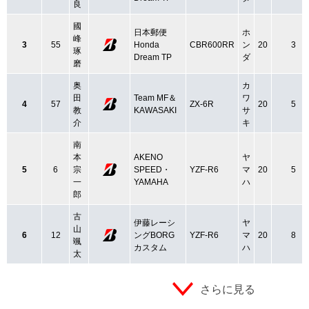
良
國
日本郵便
ホ
峰
3
55
Honda
CBR600RR
ン
20
3
琢
Dream TP
ダ
磨
奥
カ
田
Team MF＆
ワ
4
57
ZX-6R
20
5
教
KAWASAKI
サ
介
キ
南
本
AKENO
ヤ
5
6
宗
SPEED・
YZF-R6
マ
20
5
一
YAMAHA
ハ
郎
古
伊藤レーシ
ヤ
山
6
12
ングBORG
YZF-R6
マ
20
8
颯
カスタム
ハ
太
さらに見る