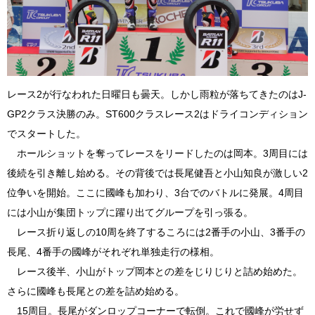
レース2が行なわれた日曜日も曇天。しかし雨粒が落ちてきたのはJ-
GP2クラス決勝のみ。ST600クラスレース2はドライコンディション
でスタートした。
ホールショットを奪ってレースをリードしたのは岡本。3周目には
後続を引き離し始める。その背後では長尾健吾と小山知良が激しい2
位争いを開始。ここに國峰も加わり、3台でのバトルに発展。4周目
には小山が集団トップに躍り出てグループを引っ張る。
レース折り返しの10周を終了するころには2番手の小山、3番手の
長尾、4番手の國峰がそれぞれ単独走行の様相。
レース後半、小山がトップ岡本との差をじりじりと詰め始めた。
さらに國峰も長尾との差を詰め始める。
15周目。長尾がダンロップコーナーで転倒。これで國峰が労せず