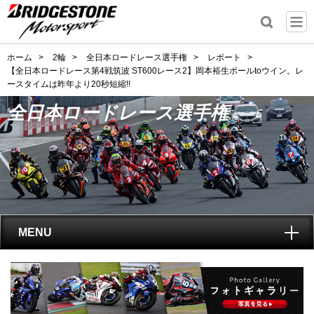
ホーム
>
2輪
>
全日本ロードレース選手権
>
レポート
>
【全日本ロードレース第4戦筑波 ST600レース2】岡本裕生ポールtoウイン。レ
ースタイムは昨年より20秒短縮!!
全日本ロードレース選手権
MENU
トップ
全日本ロードレース選手権
とは?