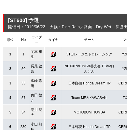
[ST600]
予選
開催日：2019/06/22
天候：Fine-Rain
路面：Dry-Wet
決勝出走
ライダ
順位
No
タイヤ
チーム
マシ
ー
岡本 裕
1
1
51ガレージニトロレーシング
YZF-
生
長尾 健
NCXXRACING&善光会 TEAMけ
2
50
YZF-
吾
んけん
國峰 琢
3
55
日本郵便 Honda Dream TP
CBR6
磨
奥田 教
4
57
Team MF＆KAWASAKI
ZX-
介
荒川 晃
5
54
MOTOBUM HONDA
CBR6
大
小山 知
6
230
日本郵便 Honda Dream TP
CBR6
良