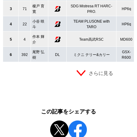
榎戸 育
SDG Mistresa RT HARC-
3
71
HP6q
寛
PRO.
小谷 咲
TEAM PLUSONE with
4
22
HP6q
斗
TARO
作本 輝
5
4
Team高武RSC
MD600
介
尾野 弘
GSX-
6
392
DL
ミクニ テリー&カリー
樹
R600
さらに見る
この記事をシェアする