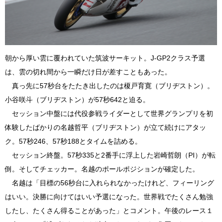
朝から厚い雲に覆われていた筑波サーキット。J-GP2クラス予選
は、雲の切れ間から一瞬だけ日が差すこともあった。
真っ先に57秒台をたたき出したのは榎戸育寛（ブリヂストン）。
小谷咲斗（ブリヂストン）が57秒642と迫る。
セッション中盤には代役参戦ライダーとして世界グランプリを初
体験したばかりの名越哲平（ブリヂストン）が立て続けにアタッ
ク。57秒246、57秒188とタイムを詰める。
セッション終盤。57秒335と2番手に浮上した岩崎哲朗（PI）が転
倒。そしてチェッカー。名越のポールポジションが確定した。
名越は「目標の56秒台に入れられなかったけれど、フィーリング
はいい。決勝に向けてはいい予選になった。世界戦でたくさん勉強
したし、たくさん得ることがあった」とコメント。午後のレース１