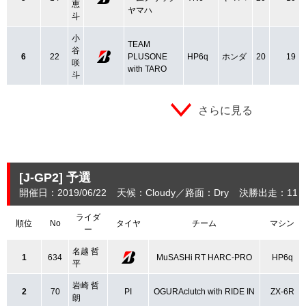
恵
ヤマハ
斗
小
TEAM
谷
6
22
PLUSONE
HP6q
ホンダ
20
19
咲
with TARO
斗
さらに見る
[J-GP2]
予選
開催日：2019/06/22
天候：Cloudy
路面：Dry
決勝出走：11
ライダ
順位
No
タイヤ
チーム
マシン
ー
名越 哲
1
634
MuSASHi RT HARC-PRO
HP6q
平
岩崎 哲
2
70
PI
OGURAclutch with RIDE IN
ZX-6R
朗