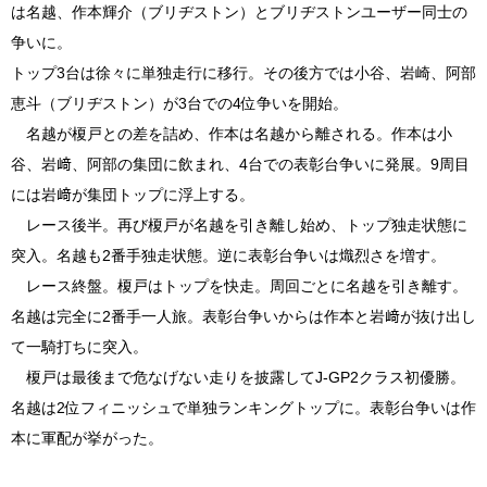
は名越、作本輝介（ブリヂストン）とブリヂストンユーザー同士の
争いに。
トップ3台は徐々に単独走行に移行。その後方では小谷、岩崎、阿部
恵斗（ブリヂストン）が3台での4位争いを開始。
名越が榎戸との差を詰め、作本は名越から離される。作本は小
谷、岩﨑、阿部の集団に飲まれ、4台での表彰台争いに発展。9周目
には岩﨑が集団トップに浮上する。
レース後半。再び榎戸が名越を引き離し始め、トップ独走状態に
突入。名越も2番手独走状態。逆に表彰台争いは熾烈さを増す。
レース終盤。榎戸はトップを快走。周回ごとに名越を引き離す。
名越は完全に2番手一人旅。表彰台争いからは作本と岩﨑が抜け出し
て一騎打ちに突入。
榎戸は最後まで危なげない走りを披露してJ-GP2クラス初優勝。
名越は2位フィニッシュで単独ランキングトップに。表彰台争いは作
本に軍配が挙がった。