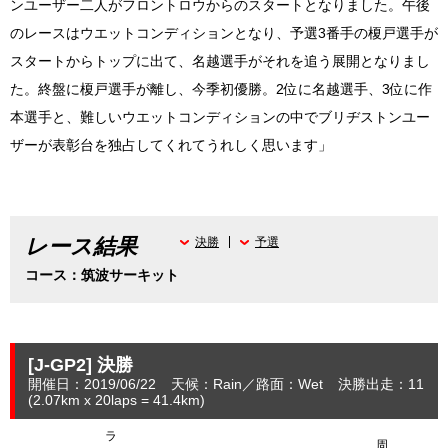
ンユーザー二人がフロントロウからのスタートとなりました。午後
のレースはウエットコンディションとなり、予選3番手の榎戸選手が
スタートからトップに出て、名越選手がそれを追う展開となりまし
た。終盤に榎戸選手が離し、今季初優勝。2位に名越選手、3位に作
本選手と、難しいウエットコンディションの中でブリヂストンユー
ザーが表彰台を独占してくれてうれしく思います」
レース結果
決勝
予選
コース：筑波サーキット
[J-GP2]
決勝
開催日：2019/06/22
天候：Rain
路面：Wet
決勝出走：11
(2.07
km
x 20laps = 41.4
km
)
ラ
周