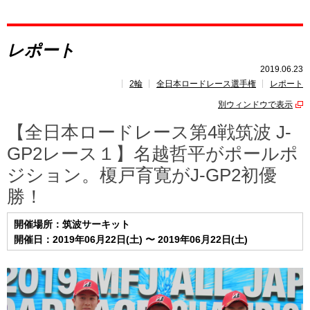
レポート
レポート
速報
2019.06.23
2輪
全日本ロードレース選手権
レポート
レース開催
スケジュール
別ウィンドウで表示
ポイント
ランキング
【全日本ロードレース第4戦筑波 J-
GP2レース１】名越哲平がポールポ
ジション。榎戸育寛がJ-GP2初優
勝！
開催場所：筑波サーキット
開催日：2019年06月22日(土) 〜 2019年06月22日(土)