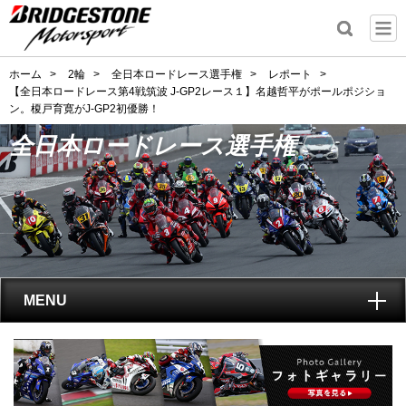
ホーム
>
2輪
>
全日本ロードレース選手権
>
レポート
>
【全日本ロードレース第4戦筑波 J-GP2レース１】名越哲平がポールポジショ
ン。榎戸育寛がJ-GP2初優勝！
全日本ロードレース選手権
MENU
トップ
全日本ロードレース選手権
とは?