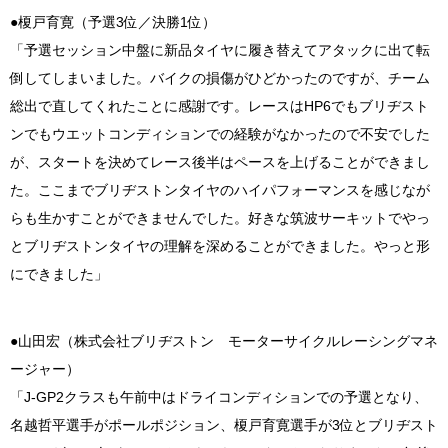
●榎戸育寛（予選3位／決勝1位）
「予選セッション中盤に新品タイヤに履き替えてアタックに出て転
倒してしまいました。バイクの損傷がひどかったのですが、チーム
総出で直してくれたことに感謝です。レースはHP6でもブリヂスト
ンでもウエットコンディションでの経験がなかったので不安でした
が、スタートを決めてレース後半はペースを上げることができまし
た。ここまでブリヂストンタイヤのハイパフォーマンスを感じなが
らも生かすことができませんでした。好きな筑波サーキットでやっ
とブリヂストンタイヤの理解を深めることができました。やっと形
にできました」
●山田宏（株式会社ブリヂストン モーターサイクルレーシングマネ
ージャー）
「J-GP2クラスも午前中はドライコンディションでの予選となり、
名越哲平選手がポールポジション、榎戸育寛選手が3位とブリヂスト