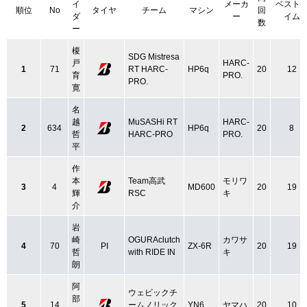
イ
メーカ
ベスト
順位
No
タイヤ
チーム
マシン
回
ダ
ー
イム
数
ー
榎
SDG Mistresa
戸
HARC-
1
71
RT HARC-
HP6q
20
12
育
PRO.
PRO.
寛
名
越
MuSASHi RT
HARC-
2
634
HP6q
20
8
哲
HARC-PRO
PRO.
平
作
本
Team高武
モリワ
3
4
MD600
20
19
輝
RSC
キ
介
岩
崎
OGURAclutch
カワサ
4
70
PI
ZX-6R
20
19
哲
with RIDE IN
キ
朗
阿
ウェビックチ
部
5
14
ームノリック
YN6
ヤマハ
20
10