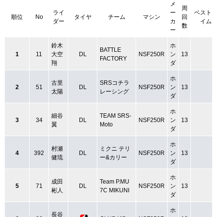
メ
周
ライ
ー
ベスト
順位
No
タイヤ
チーム
マシン
回
ダー
カ
イム
数
ー
鈴木
ホ
BATTLE
1
11
大空
DL
NSF250R
ン
13
FACTORY
翔
ダ
ホ
古里
SRSコチラ
2
51
DL
NSF250R
ン
13
太陽
レーシング
ダ
ホ
細谷
TEAM SRS-
3
34
DL
NSF250R
ン
13
翼
Moto
ダ
ホ
村瀬
ミクニ テリ
4
392
DL
NSF250R
ン
13
健琉
ー&カリー
ダ
ホ
成田
Team P.MU
5
71
DL
NSF250R
ン
13
彬人
7C MIKUNI
ダ
ホ
長谷