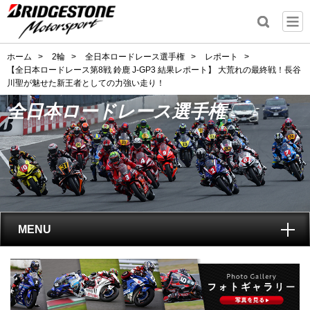
ホーム
>
2輪
>
全日本ロードレース選手権
>
レポート
>
【全日本ロードレース第8戦 鈴鹿 J-GP3 結果レポート】 大荒れの最終戦！長谷
川聖が魅せた新王者としての力強い走り！
全日本ロードレース選手権
MENU
トップ
全日本ロードレース選手権
とは?