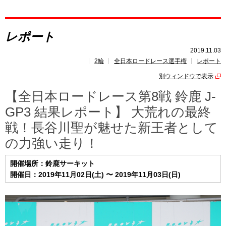
レポート
レポート
速報
2019.11.03
2輪
全日本ロードレース選手権
レポート
レース開催
スケジュール
別ウィンドウで表示
ポイント
ランキング
【全日本ロードレース第8戦 鈴鹿 J-
GP3 結果レポート】 大荒れの最終
戦！長谷川聖が魅せた新王者として
の力強い走り！
開催場所：鈴鹿サーキット
開催日：2019年11月02日(土) 〜 2019年11月03日(日)