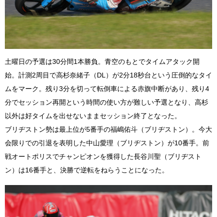
土曜日の予選は30分間1本勝負。青空のもとでタイムアタック開
始。計測2周目で高杉奈緒子（DL）が2分18秒台という圧倒的なタイ
ムをマーク。残り3分を切って転倒車による赤旗中断があり、残り4
分でセッション再開という時間の使い方が難しい予選となり、高杉
以外は好タイムを出せないままセッション終了となった。
ブリヂストン勢は最上位が5番手の福嶋佑斗（ブリヂストン）。今大
会限りでの引退を表明した中山愛理（ブリヂストン）が10番手。前
戦オートポリスでチャンピオンを獲得した長谷川聖（ブリヂスト
ン）は16番手と、決勝で逆転をねらうことになった。