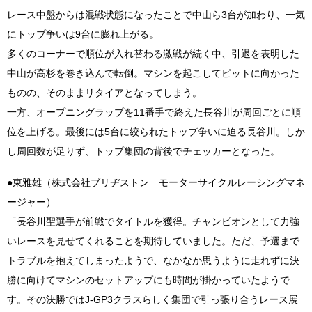
レース中盤からは混戦状態になったことで中山ら3台が加わり、一気
にトップ争いは9台に膨れ上がる。
多くのコーナーで順位が入れ替わる激戦が続く中、引退を表明した
中山が高杉を巻き込んで転倒。マシンを起こしてピットに向かった
ものの、そのままリタイアとなってしまう。
一方、オープニングラップを11番手で終えた長谷川が周回ごとに順
位を上げる。最後には5台に絞られたトップ争いに迫る長谷川。しか
し周回数が足りず、トップ集団の背後でチェッカーとなった。
●東雅雄（株式会社ブリヂストン モーターサイクルレーシングマネ
ージャー）
「長谷川聖選手が前戦でタイトルを獲得。チャンピオンとして力強
いレースを見せてくれることを期待していました。ただ、予選まで
トラブルを抱えてしまったようで、なかなか思うように走れずに決
勝に向けてマシンのセットアップにも時間が掛かっていたようで
す。その決勝ではJ-GP3クラスらしく集団で引っ張り合うレース展