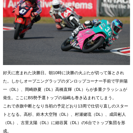
好天に恵まれた決勝日。朝10時に決勝の火ぶたが切って落とされ
た。しかしオープニングラップのダンロップコーナー手前で宇井陽
一（DL）、岡崎静夏（DL）高橋直輝（DL）らが多重クラッシュが
発生。ここにBS勢予選トップの福嶋も巻き込まれてしまう。
これで赤旗中断となり当初の予定どおり13周で仕切り直しのスター
トとなる。高杉、鈴木大空翔（DL）、村瀬健琉（DL）、成田彬人
（DL）、古里太陽（DL）に細谷翼（DL）の6台でトップ集団を形
成。