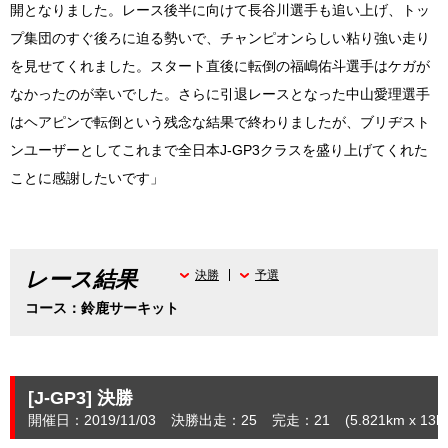
開となりました。レース後半に向けて長谷川選手も追い上げ、トッ
プ集団のすぐ後ろに迫る勢いで、チャンピオンらしい粘り強い走り
を見せてくれました。スタート直後に転倒の福嶋佑斗選手はケガが
なかったのが幸いでした。さらに引退レースとなった中山愛理選手
はヘアピンで転倒という残念な結果で終わりましたが、ブリヂスト
ンユーザーとしてこれまで全日本J-GP3クラスを盛り上げてくれた
ことに感謝したいです」
レース結果
決勝
予選
コース：鈴鹿サーキット
[J-GP3]
決勝
開催日：2019/11/03
決勝出走：25
完走：21
(5.821
km
x 13la