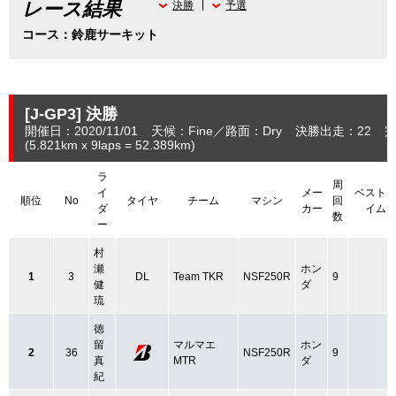
レース結果
決勝
予選
コース：鈴鹿サーキット
[J-GP3]
決勝
開催日：2020/11/01
天候：Fine
路面：Dry
決勝出走：22
完
(5.821
km
x 9laps = 52.389
km
)
ラ
周
イ
メー
ベスト
順位
No
タイヤ
チーム
マシン
回
ダ
カー
イム
数
ー
村
瀬
ホン
1
3
DL
Team TKR
NSF250R
9
健
ダ
琉
徳
留
マルマエ
ホン
2
36
NSF250R
9
真
MTR
ダ
紀