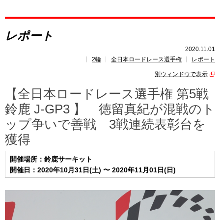
レポート
レポート
速報
2020.11.01
2輪
全日本ロードレース選手権
レポート
レース開催
スケジュール
別ウィンドウで表示
ポイント
ランキング
【全日本ロードレース選手権 第5戦
鈴鹿 J-GP3 】 徳留真紀が混戦のト
ップ争いで善戦 3戦連続表彰台を
獲得
開催場所：鈴鹿サーキット
開催日：2020年10月31日(土) 〜 2020年11月01日(日)