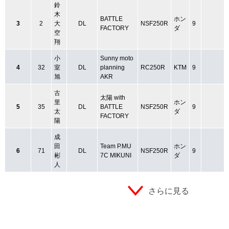
鈴
木
BATTLE
ホン
3
2
大
DL
NSF250R
9
FACTORY
ダ
空
翔
小
Sunny moto
4
32
室
DL
planning
RC250R
KTM
9
旭
AKR
古
太陽 with
里
ホン
5
35
DL
BATTLE
NSF250R
9
太
ダ
FACTORY
陽
成
田
Team P.MU
ホン
6
71
DL
NSF250R
9
彬
7C MIKUNI
ダ
人
さらに見る