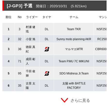
[J-GP3]
予選
開催日：2020/10/31
(5.821
km
)
順位
No
ライダー
タイヤ
チーム
マシン
村瀬 健
1
3
DL
Team TKR
NSF250
琉
2
32
小室 旭
DL
Sunny moto planning AKR
RC250R
徳留 真
3
36
マルマエMTR
CBR600R
紀
成田 彬
4
71
DL
Team P.MU 7C MIKUNI
NSF250
人
千田 俊
5
95
SDG Mistresa Jr.Team
NSF250
輝
古里 太
太陽 with BATTLE
6
35
DL
NSF250
陽
FACTORY
さらに見る