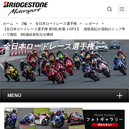
ホーム
>
2輪
>
全日本ロードレース選手権
>
レポート
>
【全日本ロードレース選手権 第5戦 鈴鹿 J-GP3 】 徳留真紀が混戦のトップ争
いで善戦 3戦連続表彰台を獲得
全日本ロードレース選手権
MENU
トップ
全日本ロードレース選手権
とは?