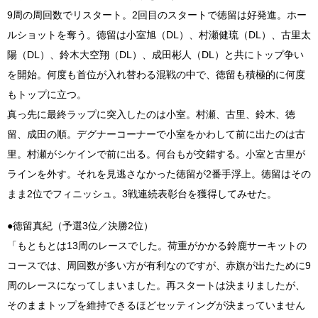
9周の周回数でリスタート。2回目のスタートで徳留は好発進。ホー
ルショットを奪う。徳留は小室旭（DL）、村瀬健琉（DL）、古里太
陽（DL）、鈴木大空翔（DL）、成田彬人（DL）と共にトップ争い
を開始。何度も首位が入れ替わる混戦の中で、徳留も積極的に何度
もトップに立つ。
真っ先に最終ラップに突入したのは小室。村瀬、古里、鈴木、徳
留、成田の順。デグナーコーナーで小室をかわして前に出たのは古
里。村瀬がシケインで前に出る。何台もが交錯する。小室と古里が
ラインを外す。それを見逃さなかった徳留が2番手浮上。徳留はその
まま2位でフィニッシュ。3戦連続表彰台を獲得してみせた。
●徳留真紀（予選3位／決勝2位）
「もともとは13周のレースでした。荷重がかかる鈴鹿サーキットの
コースでは、周回数が多い方が有利なのですが、赤旗が出たために9
周のレースになってしまいました。再スタートは決まりましたが、
そのままトップを維持できるほどセッティングが決まっていません