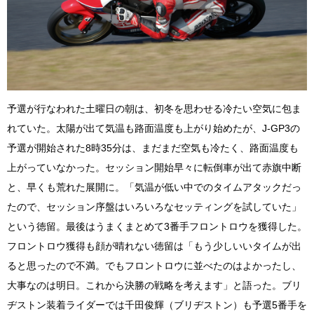
予選が行なわれた土曜日の朝は、初冬を思わせる冷たい空気に包ま
れていた。太陽が出て気温も路面温度も上がり始めたが、J-GP3の
予選が開始された8時35分は、まだまだ空気も冷たく、路面温度も
上がっていなかった。セッション開始早々に転倒車が出て赤旗中断
と、早くも荒れた展開に。「気温が低い中でのタイムアタックだっ
たので、セッション序盤はいろいろなセッティングを試していた」
という徳留。最後はうまくまとめて3番手フロントロウを獲得した。
フロントロウ獲得も顔が晴れない徳留は「もう少しいいタイムが出
ると思ったので不満。でもフロントロウに並べたのはよかったし、
大事なのは明日。これから決勝の戦略を考えます」と語った。ブリ
ヂストン装着ライダーでは千田俊輝（ブリヂストン）も予選5番手を