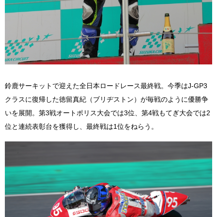
鈴鹿サーキットで迎えた全日本ロードレース最終戦。今季は
J-GP3
クラスに復帰した徳留真紀（ブリヂストン）が毎戦のように優勝争
いを展開。第
3
戦オートポリス大会では
3
位、第
4
戦もてぎ大会では
2
位と連続表彰台を獲得し、最終戦は
1
位をねらう。