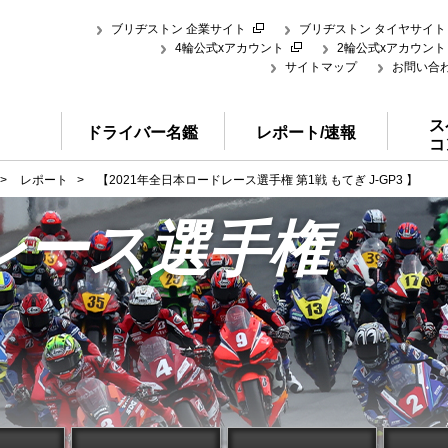
ブリヂストン 企業サイト
ブリヂストン タイヤサイト
4輪公式xアカウント
2輪公式xアカウント
サイトマップ
お問い合
ス
ドライバー名鑑
レポート/速報
コ
>
レポート
>
【2021年全日本ロードレース選手権 第1戦 もてぎ J-GP3 】
レース選手権