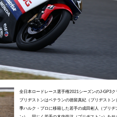
全日本ロードレース選手権2021シーズンのJ-GP3
ブリヂストンはベテランの徳留真紀（ブリヂストン
季ハルク・プロに移籍した若手の成田彬人（ブリヂ
ン）、同じく若手の木内尚汰（ブリヂストン）をサ