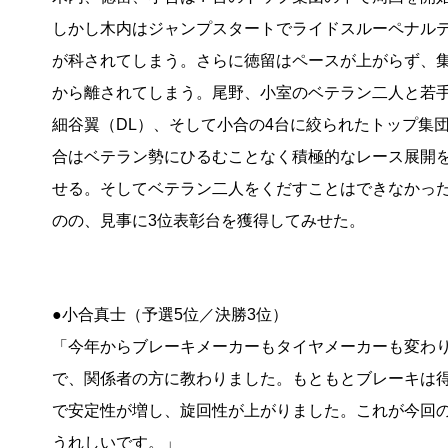
しかし木内はジャンプスタートでライドスルーペナル
が科されてしまう。さらに徳留はペースが上がらず、
から離されてしまう。尾野、小室のベテラン二人と若
細谷翼（DL）、そして小合の4台に絞られたトップ集
合はベテラン勢にひるむことなく積極的なレース展開
せる。そしてベテラン二人をくだすことはできなかっ
のの、見事に3位表彰台を獲得してみせた。
●小合真士（予選5位／決勝3位）
「今年からブレーキメーカーもタイヤメーカーも変わ
で、関係者の方に教わりました。もともとブレーキは
で安定性が増し、旋回性が上がりました。これが今回
うれしいです。」