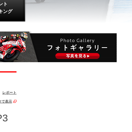
ント
キング
レポート
ウで表示
3