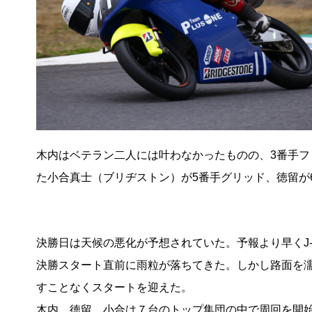
木内はベテラン二人には叶わなかったものの、3番手
た小合真士（ブリヂストン）が5番手グリッド、徳留が
決勝日は天候の悪化が予想されていた。予報より早くJ-
決勝スタート直前に雨粒が落ちてきた。しかし路面を
すことなくスタートを迎えた。
木内、徳留、小合は７台のトップ集団の中で周回を開