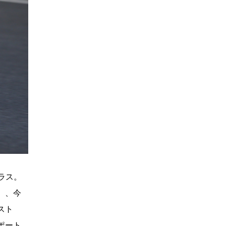
クラス。
）、今
スト
ポート