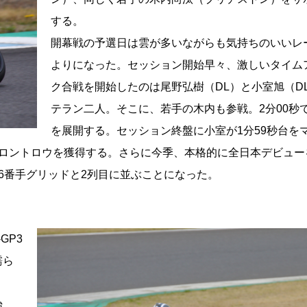
する。
開幕戦の予選日は雲が多いながらも気持ちのいいレ
よりになった。セッション開始早々、激しいタイム
ク合戦を開始したのは尾野弘樹（DL）と小室旭（D
テラン二人。そこに、若手の木内も参戦。2分00秒
を展開する。セッション終盤に小室が1分59秒台を
フロントロウを獲得する。さらに今季、本格的に全日本デビュー
6番手グリッドと2列目に並ぶことになった。
GP3
濡ら
始。