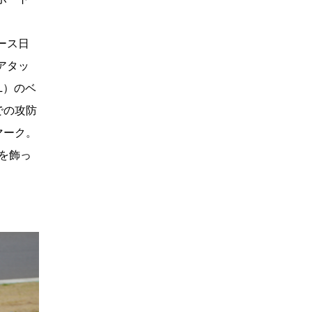
ース日
アタッ
L）のベ
での攻防
マーク。
を飾っ