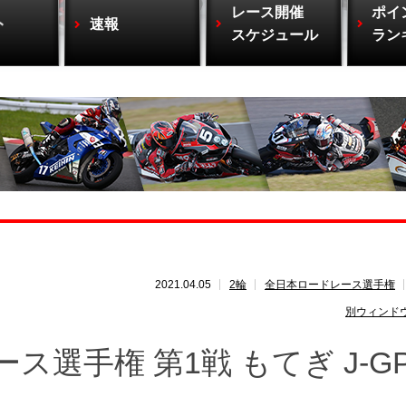
レース開催
ポイ
ト
速報
スケジュール
ラン
2021.04.05
2輪
全日本ロードレース選手権
別ウィンド
ス選手権 第1戦 もてぎ J-GP