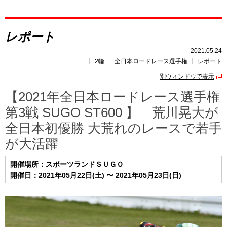
レポート
レポート
速報
2021.05.24
2輪
全日本ロードレース選手権
レポート
レース開催
スケジュール
別ウィンドウで表示
ポイント
ランキング
【2021年全日本ロードレース選手権
第3戦 SUGO ST600 】 荒川晃大が
全日本初優勝 大荒れのレースで若手
が大活躍
開催場所：スポーツランドＳＵＧＯ
開催日：2021年05月22日(土) 〜 2021年05月23日(日)