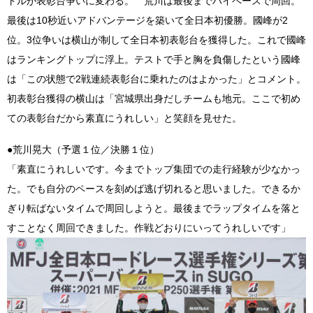
トルが表彰台争いに変わる。 荒川は最後までハイペースで周回。
最後は10秒近いアドバンテージを築いて全日本初優勝。國峰が2
位。3位争いは横山が制して全日本初表彰台を獲得した。これで國峰
はランキングトップに浮上。テストで手と胸を負傷したという國峰
は「この状態で2戦連続表彰台に乗れたのはよかった」とコメント。
初表彰台獲得の横山は「宮城県出身だしチームも地元。ここで初め
ての表彰台だから素直にうれしい」と笑顔を見せた。
●荒川晃大（予選１位／決勝１位）
「素直にうれしいです。今までトップ集団での走行経験が少なかっ
た。でも自分のペースを刻めば逃げ切れると思いました。できるか
ぎり転ばないタイムで周回しようと。最後までラップタイムを落と
すことなく周回できました。作戦どおりにいってうれしいです」