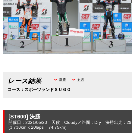
レース結果
決勝
予選
コース：スポーツランドＳＵＧＯ
[ST600]
決勝
開催日：2021/05/23
天候：Cloudy
路面：Dry
決勝出走：29
(3.738
km
x 20laps = 74.75
km
)