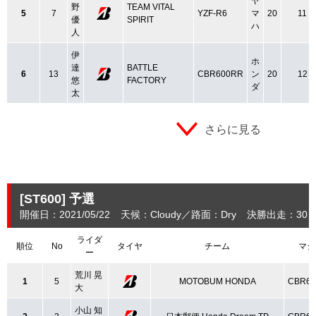
ヤ
野
TEAM VITAL
5
7
YZF-R6
マ
20
11
優
SPIRIT
ハ
人
伊
ホ
達
BATTLE
6
13
CBR600RR
ン
20
12
悠
FACTORY
ダ
太
さらに見る
[ST600]
予選
開催日：2021/05/22
天候：Cloudy
路面：Dry
決勝出走：30
ライダ
順位
No
タイヤ
チーム
マシ
ー
荒川 晃
1
5
MOTOBUM HONDA
CBR6
大
小山 知