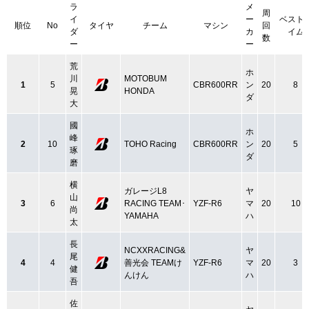
ラ
メ
周
イ
ー
ベスト
順位
No
タイヤ
チーム
マシン
回
ダ
カ
イム
数
ー
ー
荒
ホ
川
MOTOBUM
1
5
CBR600RR
ン
20
8
晃
HONDA
ダ
大
國
ホ
峰
2
10
TOHO Racing
CBR600RR
ン
20
5
琢
ダ
磨
横
ガレージL8
ヤ
山
3
6
RACING TEAM･
YZF-R6
マ
20
10
尚
YAMAHA
ハ
太
長
NCXXRACING&
ヤ
尾
4
4
善光会 TEAMけ
YZF-R6
マ
20
3
健
んけん
ハ
吾
佐