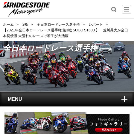
ホーム
>
2輪
>
全日本ロードレース選手権
>
レポート
>
【2021年全日本ロードレース選手権 第3戦 SUGO ST600 】 荒川晃大が全日
本初優勝 大荒れのレースで若手が大活躍
全日本ロードレース選手権
MENU
トップ
全日本ロードレース選手権
とは?