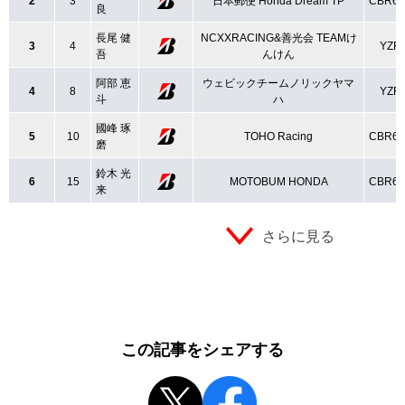
2
3
日本郵便 Honda Dream TP
CBR6
良
長尾 健
NCXXRACING&善光会 TEAMけ
3
4
YZF-
吾
んけん
阿部 恵
ウェビックチームノリックヤマ
4
8
YZF-
斗
ハ
國峰 琢
5
10
TOHO Racing
CBR6
磨
鈴木 光
6
15
MOTOBUM HONDA
CBR6
来
さらに見る
この記事をシェアする