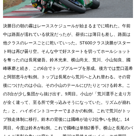
決勝日の朝の霧はレーススケジュールが始まるまでに晴れた。午前
中は路面が濡れている状況だったが、昼頃には薄日も差し、路面は
他クラスのレースごとに乾いていった。ST600クラス決勝がスター
ト時は再び曇り空。そんな中で好スタートを切ってホールショット
を奪ったのは長尾健吾。鈴木光来、横山尚太、荒川、小山知良、國
峰啄磨と続き、この6台でトップグループを形成。後方では埜口遥希
と阿部恵斗が転倒。トップは長尾から荒川へと入れ替わる。その背
後につけたのは小山。その小山のテールにぴたりとつける鈴木。こ
の3台が少し集団から抜け出す。9周目。小山が「荒川選手と走り方
が全く違って、至る所で突っ込みそうになっていた。リズムが崩れ
た」と、ハイポイントコーナーでまさかの転倒。これで荒川がトッ
プ独走体制に移行。鈴木の背後には國峰が迫り2位争いを挑む。14
周目。今度は鈴木が転倒。これで國峰は単独2番手。横山と長尾のバ