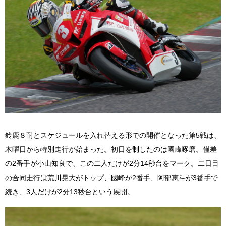
鈴鹿８耐とスケジュールを入れ替える形での開催となった第5戦は、
木曜日から特別走行が始まった。初日を制したのは國峰啄磨。僅差
の2番手が小山知良で、この二人だけが2分14秒台をマーク。二日目
の合同走行は荒川晃大がトップ、國峰が2番手、阿部恵斗が3番手で
続き、3人だけが2分13秒台という展開。