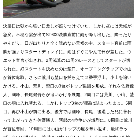
決勝日は朝から強い日差しが照りつけていた。しかし昼には天候が
急変。不穏な雲が出てST600決勝直前に雨が降り出した。降ったり
やんだり、日が出たりと全く読めない天候の中、スタート直前に雨
脚が強まりスタートディレイに。雨はすぐにやんで日が差した。ウ
エット宣言が出され、2周減算の11周のレースとしてスタートが切
られた。好スタートを決めたのは埜口。オープニングラップで小山
が首位奪取。さらに荒川も埜口を捕らえて２番手浮上。小山を追い
かける。小山、荒川、埜口の3台がトップ集団を形成。それを佐野優
人、國峰、長尾健吾らが追いかける展開。2周目には荒川、小山、埜
口の順に入れ替わる。しかしトップ3台の間隔は詰まったまま。5周
目。再び小山が前に出る。後方では國峰、長尾、後退した兄に替わ
って上がってきた佐野勝人、阿部の4位争いが熾烈に。8周目に荒川
が首位奪回。10周目には小山がトップの座を奪い返す。最終ラッ