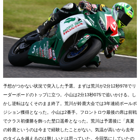
予想がつかない状況で突入した予選。まずは荒川が2分12秒978でリ
ーダーボードのトップに立つ。小山は2分13秒075で追いかける。し
かし逆転はなくそのまま終了。荒川が鈴鹿大会では3年連続ポールポ
ジション獲得となった。小山は2番手。フロントロウ最後の席は前戦
でクラス初優勝を飾った埜口遥希となった。荒川は予選後に「真夏
の鈴鹿というのは今まで経験したことがない。気温が高いから去年
のタイムを越えるのは難しいとは思っていた。今回気にしていたの