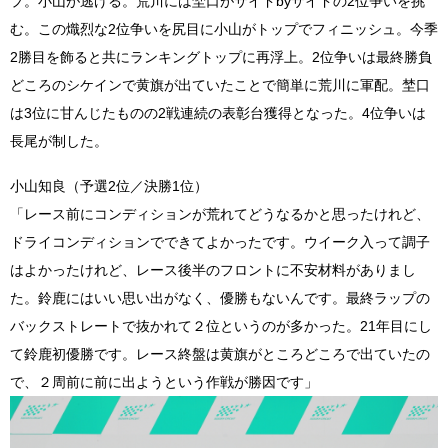
プ。小山が逃げる。荒川には埜口がサイドbyサイドの2位争いを挑
む。この熾烈な2位争いを尻目に小山がトップでフィニッシュ。今季
2勝目を飾ると共にランキングトップに再浮上。2位争いは最終勝負
どころのシケインで黄旗が出ていたことで簡単に荒川に軍配。埜口
は3位に甘んじたものの2戦連続の表彰台獲得となった。4位争いは
長尾が制した。
小山知良（予選2位／決勝1位）
「レース前にコンディションが荒れてどうなるかと思ったけれど、
ドライコンディションでできてよかったです。ウイーク入って調子
はよかったけれど、レース後半のフロントに不安材料がありまし
た。鈴鹿にはいい思い出がなく、優勝もないんです。最終ラップの
バックストレートで抜かれて２位というのが多かった。21年目にし
て鈴鹿初優勝です。レース終盤は黄旗がところどころで出ていたの
で、２周前に前に出ようという作戦が勝因です」