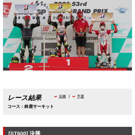
レース結果
決勝
予選
コース：鈴鹿サーキット
[ST600]
決勝