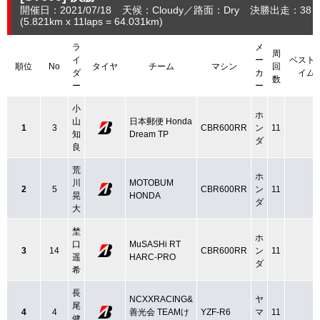
開催日：2021/07/18
天候：Cloudy
路面：Dry
決勝出走：38
(5.821
km
x 11laps = 64.031
km
)
ラ
メ
周
イ
ー
ベスト
順位
No
タイヤ
チーム
マシン
回
ダ
カ
イム
数
ー
ー
小
ホ
山
日本郵便 Honda
1
3
CBR600RR
ン
11
知
Dream TP
ダ
良
荒
ホ
川
MOTOBUM
2
5
CBR600RR
ン
11
晃
HONDA
ダ
大
埜
ホ
口
MuSASHi RT
3
14
CBR600RR
ン
11
遥
HARC-PRO
ダ
希
長
NCXXRACING&
ヤ
尾
4
4
善光会 TEAMけ
YZF-R6
マ
11
健