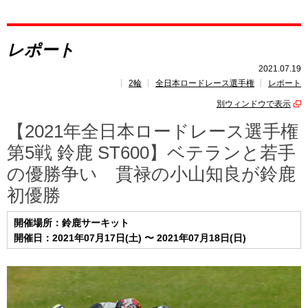
レポート
レポート
速報
2021.07.19
2輪
全日本ロードレース選手権
レポート
レース開催
スケジュール
別ウィンドウで表示
ポイント
ランキング
【2021年全日本ロードレース選手権
第5戦 鈴鹿 ST600】ベテランと若手
の優勝争い 貫禄の小山知良が鈴鹿
初優勝
開催場所：鈴鹿サーキット
開催日：2021年07月17日(土) 〜 2021年07月18日(日)