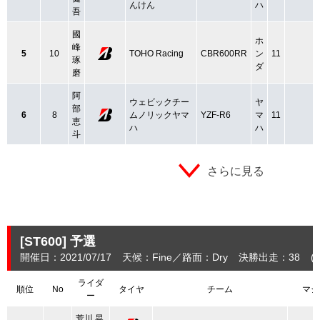
んけん
ハ
吾
國
ホ
峰
5
10
TOHO Racing
CBR600RR
ン
11
琢
ダ
磨
阿
ウェビックチー
ヤ
部
6
8
ムノリックヤマ
YZF-R6
マ
11
恵
ハ
ハ
斗
さらに見る
[ST600]
予選
開催日：2021/07/17
天候：Fine
路面：Dry
決勝出走：38
(
ライダ
順位
No
タイヤ
チーム
マシ
ー
荒川 晃