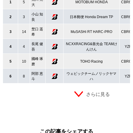
1
5
MOTOBUM HONDA
CBR6
大
小山 知
2
3
日本郵便 Honda Dream TP
CBR6
良
埜口 遥
3
14
MuSASHi RT HARC-PRO
CBR6
希
長尾 健
NCXXRACING&善光会 TEAMけ
4
4
YZF-
吾
んけん
國峰 琢
5
10
TOHO Racing
CBR6
磨
阿部 恵
ウェビックチームノリックヤマ
6
8
YZF-
斗
ハ
さらに見る
この記事をシェアする