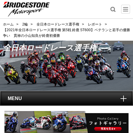
ホーム
>
2輪
>
全日本ロードレース選手権
>
レポート
>
【2021年全日本ロードレース選手権 第5戦 鈴鹿 ST600】ベテランと若手の優勝
争い 貫禄の小山知良が鈴鹿初優勝
全日本ロードレース選手権
MENU
トップ
全日本ロードレース選手権
とは?