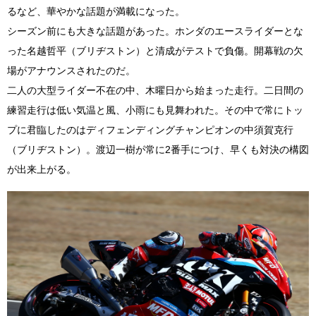
るなど、華やかな話題が満載になった。
シーズン前にも大きな話題があった。ホンダのエースライダーとな
った名越哲平（ブリヂストン）と清成がテストで負傷。開幕戦の欠
場がアナウンスされたのだ。
二人の大型ライダー不在の中、木曜日から始まった走行。二日間の
練習走行は低い気温と風、小雨にも見舞われた。その中で常にトッ
プに君臨したのはディフェンディングチャンピオンの中須賀克行
（ブリヂストン）。渡辺一樹が常に2番手につけ、早くも対決の構図
が出来上がる。