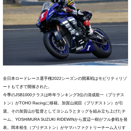
全日本ロードレース選手権2022シーズンの開幕戦はモビリティリゾ
ートもてぎで開催された。
今季のJSB1000クラスは昨年ランキング3位の清成龍一（ブリヂス
トン）がTOHO Racingに移籍。加賀山就臣（ブリヂストン）が引
退。その加賀山が監督としてヨシムラとタッグを組み立ち上げたチ
ーム、YOSHIMURA SUZUKI RIDEWINから渡辺一樹がフル参戦を発
表。岡本裕生（ブリヂストン）がヤマハファクトリーチーム入りす