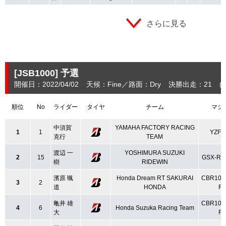
さらに見る
[JSB1000]
予選
開催日：2022/04/02
天候：Fine
路面：Dry
決勝出走：21
(
順位
No
ライダー
タイヤ
チーム
マシ
中須賀
YAMAHA FACTORY RACING
1
1
YZF-
克行
TEAM
渡辺 一
YOSHIMURA SUZUKI
2
15
GSX-R1
樹
RIDEWIN
濱原 颯
Honda Dream RT SAKURAI
CBR100
3
2
道
HONDA
R
亀井 雄
CBR100
4
6
Honda Suzuka Racing Team
大
R