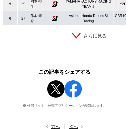
岡本 裕
YAMAHA FACTORY RACING
5
29
YZF-
生
TEAM 2
作本 輝
Astemo Honda Dream SI
CBR100
6
27
介
Racing
R
さらに見る
この記事をシェアする
※ 外部サイト、外部アプリケーションが起動します。
前へ
次へ