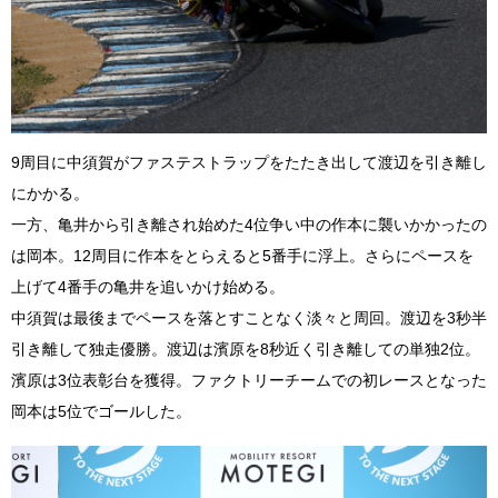
9周目に中須賀がファステストラップをたたき出して渡辺を引き離し
にかかる。
一方、亀井から引き離され始めた4位争い中の作本に襲いかかったの
は岡本。12周目に作本をとらえると5番手に浮上。さらにペースを
上げて4番手の亀井を追いかけ始める。
中須賀は最後までペースを落とすことなく淡々と周回。渡辺を3秒半
引き離して独走優勝。渡辺は濱原を8秒近く引き離しての単独2位。
濱原は3位表彰台を獲得。ファクトリーチームでの初レースとなった
岡本は5位でゴールした。