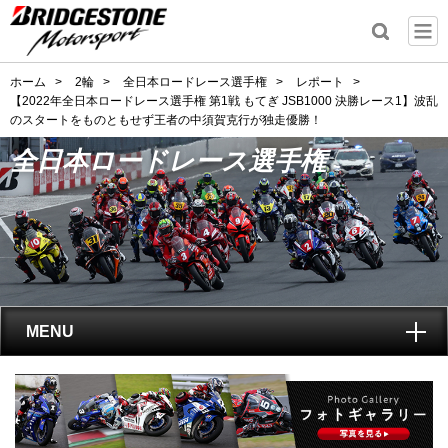
ホーム
>
2輪
>
全日本ロードレース選手権
>
レポート
>
【2022年全日本ロードレース選手権 第1戦 もてぎ JSB1000 決勝レース1】波乱
のスタートをものともせず王者の中須賀克行が独走優勝！
全日本ロードレース選手権
MENU
トップ
全日本ロードレース選手権
とは?