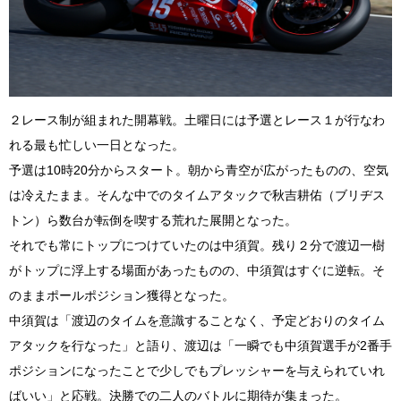
２レース制が組まれた開幕戦。土曜日には予選とレース１が行なわ
れる最も忙しい一日となった。
予選は10時20分からスタート。朝から青空が広がったものの、空気
は冷えたまま。そんな中でのタイムアタックで秋吉耕佑（ブリヂス
トン）ら数台が転倒を喫する荒れた展開となった。
それでも常にトップにつけていたのは中須賀。残り２分で渡辺一樹
がトップに浮上する場面があったものの、中須賀はすぐに逆転。そ
のままポールポジション獲得となった。
中須賀は「渡辺のタイムを意識することなく、予定どおりのタイム
アタックを行なった」と語り、渡辺は「一瞬でも中須賀選手が2番手
ポジションになったことで少しでもプレッシャーを与えられていれ
ばいい」と応戦。決勝での二人のバトルに期待が集まった。