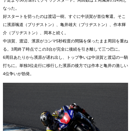
なった。
好スタートを切ったのは渡辺一樹。すぐに中須賀が首位奪還。そこ
に濱原颯道（ブリヂストン）、亀井雄大（ブリヂストン）、作本輝
介（ブリヂストン）、岡本と続く。
中須賀、渡辺、濱原がコンマ5秒程度の間隔を保ったまま周回を重ね
る。3周終了時点でこの3台が完全に後続を引き離して三つ巴に。
6周目あたりから濱原が遅れ出し、トップ争いは中須賀と渡辺の一騎
打ちに。単独3位走行に移行した濱原の後方では作本と亀井の激しい
4位争いが勃発。