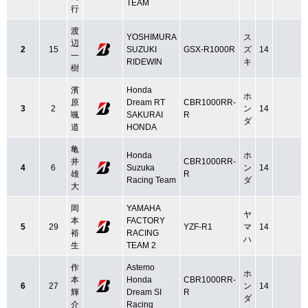
TEAM
行
渡
YOSHIMURA
ス
辺
2
15
SUZUKI
GSX-R1000R
ズ
14
一
RIDEWIN
キ
樹
濱
Honda
ホ
原
Dream RT
CBR1000RR-
3
2
ン
14
颯
SAKURAI
R
ダ
道
HONDA
亀
Honda
ホ
井
CBR1000RR-
4
6
Suzuka
ン
14
雄
R
Racing Team
ダ
大
岡
YAMAHA
ヤ
本
FACTORY
5
29
YZF-R1
マ
14
裕
RACING
ハ
生
TEAM 2
作
Astemo
ホ
本
Honda
CBR1000RR-
6
27
ン
14
輝
Dream SI
R
ダ
介
Racing