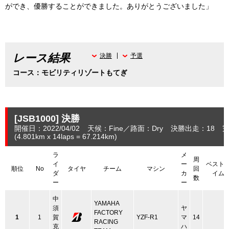
ができ、優勝することができました。ありがとうございました」
レース結果
決勝
予選
コース：モビリティリゾートもてぎ
[JSB1000]
決勝
開催日：2022/04/02
天候：Fine
路面：Dry
決勝出走：18
完
(4.801
km
x 14laps = 67.214
km
)
ラ
メ
周
イ
ー
ベスト
順位
No
タイヤ
チーム
マシン
回
ダ
カ
イム
数
ー
ー
中
YAMAHA
須
ヤ
FACTORY
1
1
賀
YZF-R1
マ
14
RACING
克
ハ