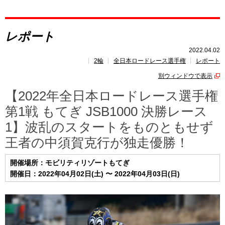
レポート
レポート
速報
2022.04.02
2輪
全日本ロードレース選手権
レポート
レース開催
スケジュール
別ウィンドウで表示
ポイント
ランキング
【2022年全日本ロードレース選手権
第1戦 もてぎ JSB1000 決勝レース
1】波乱のスタートをものともせず
王者の中須賀克行が独走優勝！
開催場所：モビリティリゾートもてぎ
開催日：2022年04月02日(土) 〜 2022年04月03日(日)