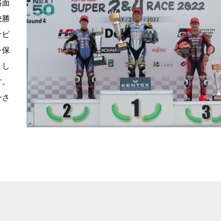
路面
決勝
ッピ
を保
まし
す。
ンさ