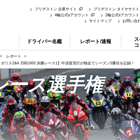
ブリヂストン 企業サイト
ブリヂストン タイヤサイト
4輪公式xアカウント
2輪公式xアカウント
サイトマップ
お問い合
ス
ドライバー名鑑
レポート/速報
コ
>
レポート
>
トポリス2&4 JSB1000 決勝レース1】中須賀克行が独走でシーズン5勝目を記録！
レース選手権