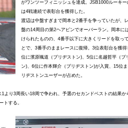
がワンツーフィニッシュを達成。JSB1000ルーキ
は4戦連続で表彰台を獲得した。
渡辺は中盤すぎまで岡本と2番手を争っていたが、
盤の14周目の第2ヘアピンでオーバーラン。岡本に
けられたものの、4番手以下に大きくリードを取っ
とで、3番手のままレースに復帰。3位表彰台を獲得
位に濱原颯道（ブリヂストン)、5位に名越哲平（ブ
ン)、6位に作本輝介（ブリヂストン)が入賞、15位
リヂストンユーザーが占めた。
ス1より3周長い18周で争われ、予選のセカンドベストの結果か
ートする。