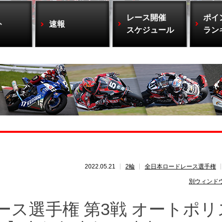
レース開催
ポイ
ト
速報
スケジュール
ラン
2022.05.21
2輪
全日本ロードレース選手権
別ウィンド
ース選手権 第3戦 オートポリ