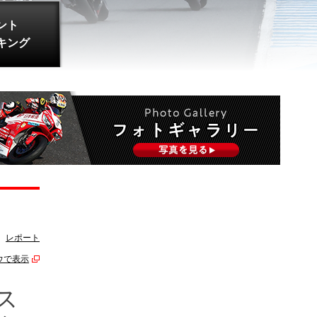
ント
キング
レポート
ウで表示
ス