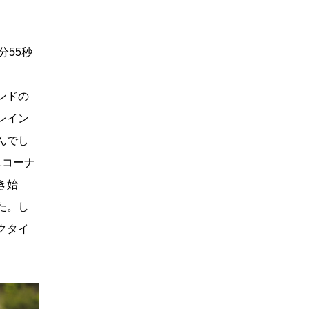
分55秒
ンドの
レイン
んでし
1コーナ
き始
た。し
クタイ