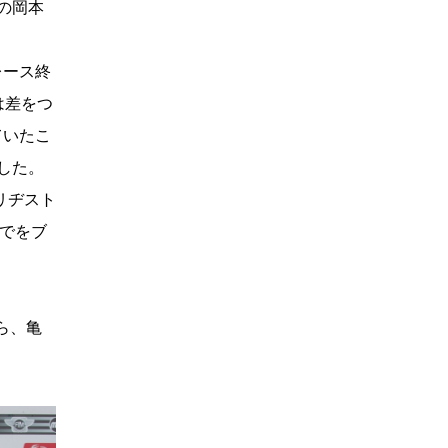
ーの岡本
レース終
は差をつ
ていたこ
した。
リヂスト
までをブ
ら、亀