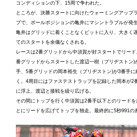
コンディションの下、15周で争われた。
ところが、決勝スタートに向けたウォーミングアップ
プで、ポールポジションの亀井にマシントラブルが発
亀井はグリッドに着くことなくピットに入り、大きく
てのスタートを余儀なくされる。
レースは2番グリッドから中須賀が好スタートでリード
番グリッドからスタートした渡辺一樹（ブリヂストン)
手、5番グリッドの岡本裕生（ブリヂストン)が3番手に
く。4周目にはファステストラップを記録した岡本が2
に浮上、渡辺と接戦を繰り広げる。
その間にトップを行く中須賀は2番手以下とのリードを広
とにリードを広げてトップを独走。最終的に5秒991の