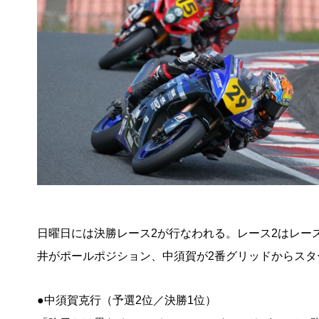
日曜日には決勝レース2が行なわれる。レース2はレー
井がポールポジション、中須賀が2番グリッドからスタ
●中須賀克行（予選2位／決勝1位）